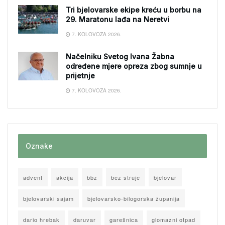
Tri bjelovarske ekipe kreću u borbu na
29. Maratonu lađa na Neretvi
7. KOLOVOZA 2026.
Načelniku Svetog Ivana Žabna
određene mjere opreza zbog sumnje u
prijetnje
7. KOLOVOZA 2026.
Oznake
advent
akcija
bbz
bez struje
bjelovar
bjelovarski sajam
bjelovarsko-bilogorska županija
dario hrebak
daruvar
garešnica
glomazni otpad