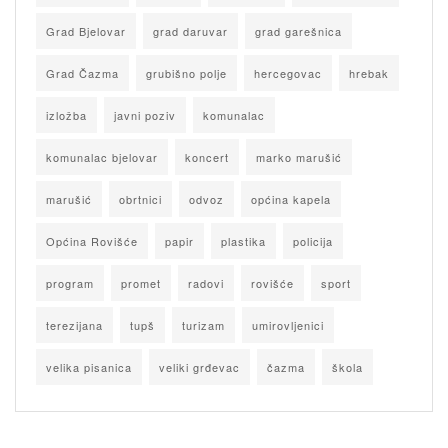
Grad Bjelovar
grad daruvar
grad garešnica
Grad Čazma
grubišno polje
hercegovac
hrebak
izložba
javni poziv
komunalac
komunalac bjelovar
koncert
marko marušić
marušić
obrtnici
odvoz
općina kapela
Općina Rovišće
papir
plastika
policija
program
promet
radovi
rovišće
sport
terezijana
tupš
turizam
umirovljenici
velika pisanica
veliki grđevac
čazma
škola