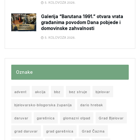
5. KOLOVOZA 2026.
Galerija “Barutana 1991.” otvara vrata
građanima povodom Dana pobjede i
domovinske zahvalnosti
5. KOLOVOZA 2026.
Oznake
advent
akcija
bbz
bez struje
bjelovar
bjelovarsko-bilogorska županija
dario hrebak
daruvar
garešnica
glomazni otpad
Grad Bjelovar
grad daruvar
grad garešnica
Grad Čazma