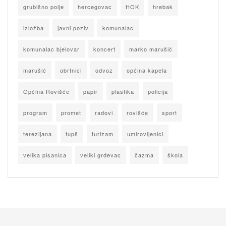
grubišno polje
hercegovac
HOK
hrebak
izložba
javni poziv
komunalac
komunalac bjelovar
koncert
marko marušić
marušić
obrtnici
odvoz
općina kapela
Općina Rovišće
papir
plastika
policija
program
promet
radovi
rovišće
sport
terezijana
tupš
turizam
umirovljenici
velika pisanica
veliki grđevac
čazma
škola