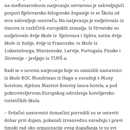
na međunarodnom natjecanju ostvareno je zahvaljujući
potpori Bjelovarsko-bilogorske županije te se Škola od
srca zahvaljuje osnivaču. Na natjecanju je sudjelovalo 12
timova iz različitih europskih zemalja. Iz Hrvatske su
sudjelovale dvije škole iz Bjelovara i Splita, zatim dvije
škole iz Italije, dvije iz Francuske, te škole iz
Luksemburga, Nizozemske, Latvije, Portugala, Finske i
Slovenije – javljaju iz TUPŠ-a.
Radi se o novom natjecanju koje su osmislili nastavnici
iz škole ROC Mondriaan iz Haga u suradnji s Moxy
hotelom, dijelom Marriot Bonvoy lanca hotela, a pod
pokroviteljstvom Europskog udruženja hotelijersko-
turističkih škola.
– Srdačni nastavnici domaćini potrudili su se ostaviti
dobar prvi dojam, pokazali izvanrednu suradnju i pravi
timski rad oko organizacije ovog događanja te su svi