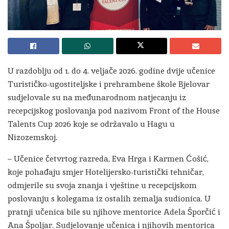
U razdoblju od 1. do 4. veljače 2026. godine dvije učenice
Turističko-ugostiteljske i prehrambene škole Bjelovar
sudjelovale su na međunarodnom natjecanju iz
recepcijskog poslovanja pod nazivom Front of the House
Talents Cup 2026 koje se održavalo u Hagu u
Nizozemskoj.
– Učenice četvrtog razreda, Eva Hrga i Karmen Ćošić,
koje pohađaju smjer Hotelijersko-turistički tehničar,
odmjerile su svoja znanja i vještine u recepcijskom
poslovanju s kolegama iz ostalih zemalja sudionica. U
pratnji učenica bile su njihove mentorice Adela Šporčić i
Ana Špoljar. Sudjelovanje učenica i njihovih mentorica