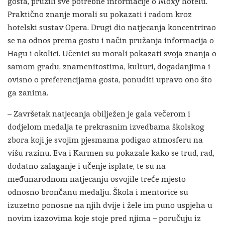
gosta, pružili sve potrebne informacije o Moxy hotelu.
Praktično znanje morali su pokazati i radom kroz
hotelski sustav Opera. Drugi dio natjecanja koncentrirao
se na odnos prema gostu i način pružanja informacija o
Hagu i okolici. Učenici su morali pokazati svoja znanja o
samom gradu, znamenitostima, kulturi, događanjima i
ovisno o preferencijama gosta, ponuditi upravo ono što
ga zanima.
– Završetak natjecanja obilježen je gala večerom i
dodjelom medalja te prekrasnim izvedbama školskog
zbora koji je svojim pjesmama podigao atmosferu na
višu razinu. Eva i Karmen su pokazale kako se trud, rad,
dodatno zalaganje i učenje isplate, te su na
međunarodnom natjecanju osvojile treće mjesto
odnosno brončanu medalju. Škola i mentorice su
izuzetno ponosne na njih dvije i žele im puno uspjeha u
novim izazovima koje stoje pred njima – poručuju iz