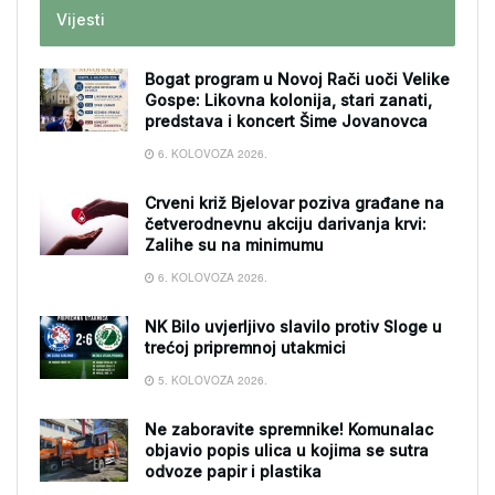
Vijesti
Bogat program u Novoj Rači uoči Velike
Gospe: Likovna kolonija, stari zanati,
predstava i koncert Šime Jovanovca
6. KOLOVOZA 2026.
Crveni križ Bjelovar poziva građane na
četverodnevnu akciju darivanja krvi:
Zalihe su na minimumu
6. KOLOVOZA 2026.
NK Bilo uvjerljivo slavilo protiv Sloge u
trećoj pripremnoj utakmici
5. KOLOVOZA 2026.
Ne zaboravite spremnike! Komunalac
objavio popis ulica u kojima se sutra
odvoze papir i plastika