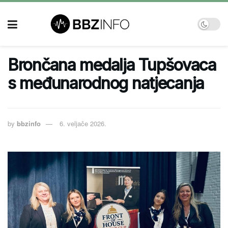
Brončana medalja Tupšovaca
s međunarodnog natjecanja
by
bbzinfo
6. veljače 2026.