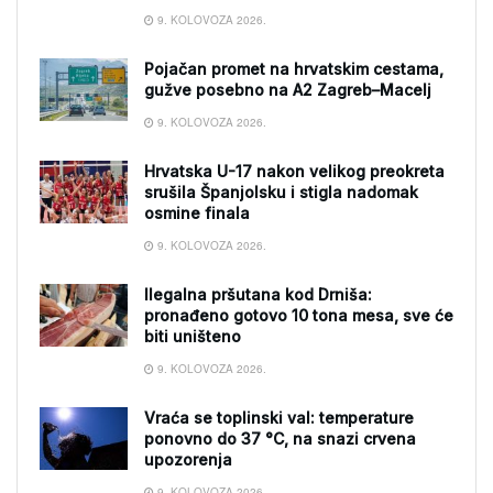
9. KOLOVOZA 2026.
Pojačan promet na hrvatskim cestama,
gužve posebno na A2 Zagreb–Macelj
9. KOLOVOZA 2026.
Hrvatska U-17 nakon velikog preokreta
srušila Španjolsku i stigla nadomak
osmine finala
9. KOLOVOZA 2026.
Ilegalna pršutana kod Drniša:
pronađeno gotovo 10 tona mesa, sve će
biti uništeno
9. KOLOVOZA 2026.
Vraća se toplinski val: temperature
ponovno do 37 °C, na snazi crvena
upozorenja
9. KOLOVOZA 2026.