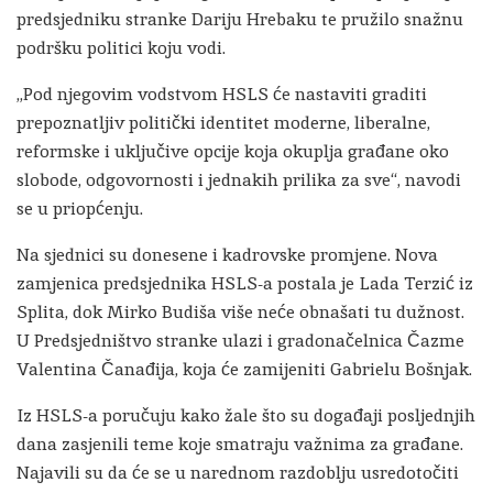
predsjedniku stranke Dariju Hrebaku te pružilo snažnu
podršku politici koju vodi.
„Pod njegovim vodstvom HSLS će nastaviti graditi
prepoznatljiv politički identitet moderne, liberalne,
reformske i uključive opcije koja okuplja građane oko
slobode, odgovornosti i jednakih prilika za sve“, navodi
se u priopćenju.
Na sjednici su donesene i kadrovske promjene. Nova
zamjenica predsjednika HSLS-a postala je Lada Terzić iz
Splita, dok Mirko Budiša više neće obnašati tu dužnost.
U Predsjedništvo stranke ulazi i gradonačelnica Čazme
Valentina Čanađija, koja će zamijeniti Gabrielu Bošnjak.
Iz HSLS-a poručuju kako žale što su događaji posljednjih
dana zasjenili teme koje smatraju važnima za građane.
Najavili su da će se u narednom razdoblju usredotočiti