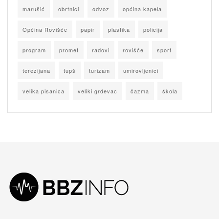
marušić
obrtnici
odvoz
općina kapela
Općina Rovišće
papir
plastika
policija
program
promet
radovi
rovišće
sport
terezijana
tupš
turizam
umirovljenici
velika pisanica
veliki grđevac
čazma
škola