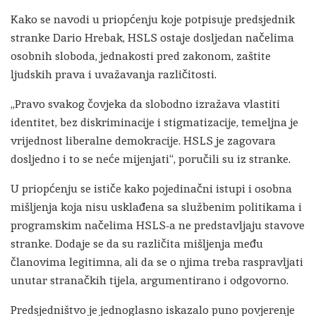
Kako se navodi u priopćenju koje potpisuje predsjednik
stranke Dario Hrebak, HSLS ostaje dosljedan načelima
osobnih sloboda, jednakosti pred zakonom, zaštite
ljudskih prava i uvažavanja različitosti.
„Pravo svakog čovjeka da slobodno izražava vlastiti
identitet, bez diskriminacije i stigmatizacije, temeljna je
vrijednost liberalne demokracije. HSLS je zagovara
dosljedno i to se neće mijenjati“, poručili su iz stranke.
U priopćenju se ističe kako pojedinačni istupi i osobna
mišljenja koja nisu usklađena sa službenim politikama i
programskim načelima HSLS-a ne predstavljaju stavove
stranke. Dodaje se da su različita mišljenja među
članovima legitimna, ali da se o njima treba raspravljati
unutar stranačkih tijela, argumentirano i odgovorno.
Predsjedništvo je jednoglasno iskazalo puno povjerenje