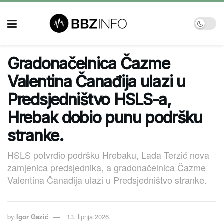
Gradonačelnica Čazme
Valentina Čanađija ulazi u
Predsjedništvo HSLS-a,
Hrebak dobio punu podršku
stranke.
HSLS potvrdio podršku Hrebaku, Lada Terzić nova
zamjenica predsjednika, a gradonačelnica Čazme
Valentina Čanađija ulazi u Predsjedništvo stranke.
by
Igor Gazić
13. lipnja 2026.