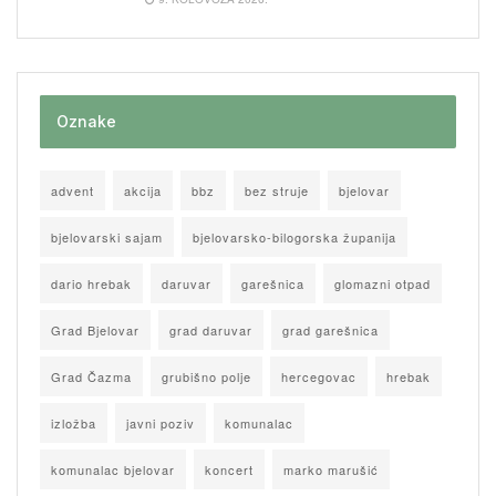
Oznake
advent
akcija
bbz
bez struje
bjelovar
bjelovarski sajam
bjelovarsko-bilogorska županija
dario hrebak
daruvar
garešnica
glomazni otpad
Grad Bjelovar
grad daruvar
grad garešnica
Grad Čazma
grubišno polje
hercegovac
hrebak
izložba
javni poziv
komunalac
komunalac bjelovar
koncert
marko marušić