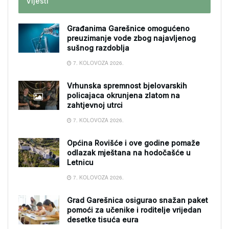
Vijesti
Građanima Garešnice omogućeno
preuzimanje vode zbog najavljenog
sušnog razdoblja
7. KOLOVOZA 2026.
Vrhunska spremnost bjelovarskih
policajaca okrunjena zlatom na
zahtjevnoj utrci
7. KOLOVOZA 2026.
Općina Rovišće i ove godine pomaže
odlazak mještana na hodočašće u
Letnicu
7. KOLOVOZA 2026.
Grad Garešnica osigurao snažan paket
pomoći za učenike i roditelje vrijedan
desetke tisuća eura