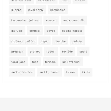
izložba
javni poziv
komunalac
komunalac bjelovar
koncert
marko marušić
marušić
obrtnici
odvoz
općina kapela
Općina Rovišće
papir
plastika
policija
program
promet
radovi
rovišće
sport
terezijana
tupš
turizam
umirovljenici
velika pisanica
veliki grđevac
čazma
škola