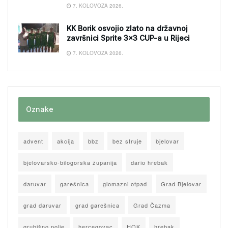
7. KOLOVOZA 2026.
KK Borik osvojio zlato na državnoj
završnici Sprite 3×3 CUP-a u Rijeci
7. KOLOVOZA 2026.
Oznake
advent
akcija
bbz
bez struje
bjelovar
bjelovarsko-bilogorska županija
dario hrebak
daruvar
garešnica
glomazni otpad
Grad Bjelovar
grad daruvar
grad garešnica
Grad Čazma
grubišno polje
hercegovac
HOK
hrebak