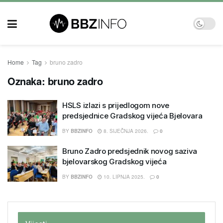
Home
Tag
bruno zadro
Oznaka:
bruno zadro
HSLS izlazi s prijedlogom nove
predsjednice Gradskog vijeća Bjelovara
BY
BBZINFO
8. SIJEČNJA 2026.
0
Bruno Zadro predsjednik novog saziva
bjelovarskog Gradskog vijeća
BY
BBZINFO
10. LIPNJA 2025.
0