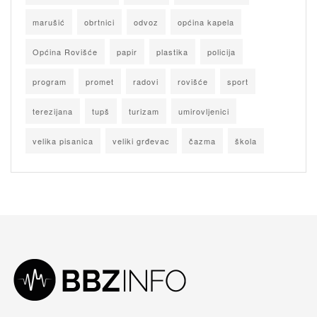
marušić
obrtnici
odvoz
općina kapela
Općina Rovišće
papir
plastika
policija
program
promet
radovi
rovišće
sport
terezijana
tupš
turizam
umirovljenici
velika pisanica
veliki grđevac
čazma
škola