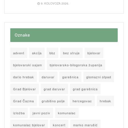
9. KOLOVOZA 2026.
Oznake
advent
akcija
bbz
bez struje
bjelovar
bjelovarski sajam
bjelovarsko-bilogorska županija
dario hrebak
daruvar
garešnica
glomazni otpad
Grad Bjelovar
grad daruvar
grad garešnica
Grad Čazma
grubišno polje
hercegovac
hrebak
izložba
javni poziv
komunalac
komunalac bjelovar
koncert
marko marušić