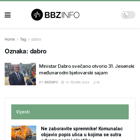
Home
Tag
dabro
Oznaka:
dabro
Ministar Dabro svečano otvorio 31. Jesenski
međunarodni bjelovarski sajam
BY
BBZINFO
13. RUJNA 2024.
0
Vijesti
Ne zaboravite spremnike! Komunalac
objavio popis ulica u kojima se sutra