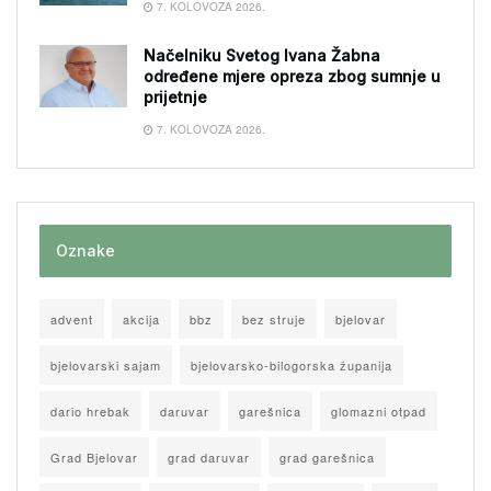
7. KOLOVOZA 2026.
Načelniku Svetog Ivana Žabna
određene mjere opreza zbog sumnje u
prijetnje
7. KOLOVOZA 2026.
Oznake
advent
akcija
bbz
bez struje
bjelovar
bjelovarski sajam
bjelovarsko-bilogorska županija
dario hrebak
daruvar
garešnica
glomazni otpad
Grad Bjelovar
grad daruvar
grad garešnica