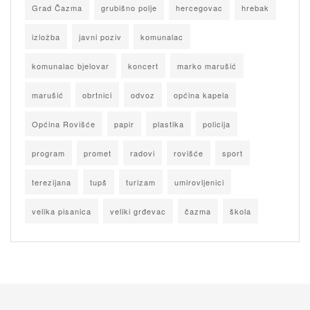
Grad Čazma
grubišno polje
hercegovac
hrebak
izložba
javni poziv
komunalac
komunalac bjelovar
koncert
marko marušić
marušić
obrtnici
odvoz
općina kapela
Općina Rovišće
papir
plastika
policija
program
promet
radovi
rovišće
sport
terezijana
tupš
turizam
umirovljenici
velika pisanica
veliki grđevac
čazma
škola