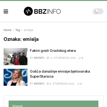
Home
Tag
emisija
Oznaka:
emisija
Fakini gosti Gradskog etera
BY
BBZINFO
14. STUDENOGA 2023.
0
Gošća današnje emisije bjelovarska
SuperStarsica
BY
BBZINFO
8. STUDENOGA 2023.
0
Vijesti