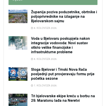
Županija poziva poduzetnike, obrtnike i
poljoprivrednike na izlaganje na
Bjelovarskom sajmu
8. KOLOVOZA 2026.
Voda u Bjelovaru poskupjela nakon
integracije vodovoda: Novi sustav
otkrio velike financijske i
infrastrukturne probleme
8. KOLOVOZA 2026.
Sloga Bjelovar i Trnski Nova Rača
posljednji put provjeravaju formu prije
početka sezone
7. KOLOVOZA 2026.
Tri bjelovarske ekipe kreću u borbu na
29. Maratonu lađa na Neretvi