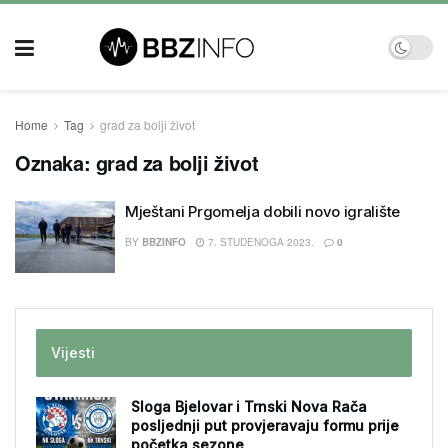
Home
Tag
grad za bolji život
Oznaka:
grad za bolji život
Mještani Prgomelja dobili novo igralište
BY
BBZINFO
7. STUDENOGA 2023.
0
Vijesti
Sloga Bjelovar i Trnski Nova Rača
posljednji put provjeravaju formu prije
početka sezone