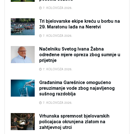
7. KOLOVOZA 2026.
Tri bjelovarske ekipe kreću u borbu na
29. Maratonu lađa na Neretvi
7. KOLOVOZA 2026.
Načelniku Svetog Ivana Žabna
određene mjere opreza zbog sumnje u
prijetnje
7. KOLOVOZA 2026.
Građanima Garešnice omogućeno
preuzimanje vode zbog najavljenog
sušnog razdoblja
7. KOLOVOZA 2026.
Vrhunska spremnost bjelovarskih
policajaca okrunjena zlatom na
zahtjevnoj utrci