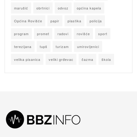
marušić
obrtnici
odvoz
općina kapela
Općina Rovišće
papir
plastika
policija
program
promet
radovi
rovišće
sport
terezijana
tupš
turizam
umirovljenici
velika pisanica
veliki grđevac
čazma
škola