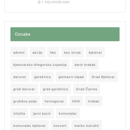
7. KOLOVOZA 2026.
Oznake
advent
akcija
bbz
bez struje
bjelovar
bjelovarsko-bilogorska županija
dario hrebak
daruvar
garešnica
glomazni otpad
Grad Bjelovar
grad daruvar
grad garešnica
Grad Čazma
grubišno polje
hercegovac
HOK
hrebak
izložba
javni poziv
komunalac
komunalac bjelovar
koncert
marko marušić