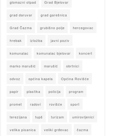
glomazni otpad
Grad Bjelovar
grad daruvar
grad garešnica
Grad Čazma
grubišno polje
hercegovac
hrebak
izložba
javni poziv
komunalac
komunalac bjelovar
koncert
marko marušić
marušić
obrtnici
odvoz
općina kapela
Općina Rovišće
papir
plastika
policija
program
promet
radovi
rovišće
sport
terezijana
tupš
turizam
umirovljenici
velika pisanica
veliki grđevac
čazma