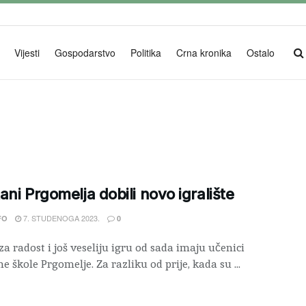
Vijesti
Gospodarstvo
Politika
Crna kronika
Ostalo
ani Prgomelja dobili novo igralište
7. STUDENOGA 2023.
FO
0
za radost i još veseliju igru od sada imaju učenici
e škole Prgomelje. Za razliku od prije, kada su ...