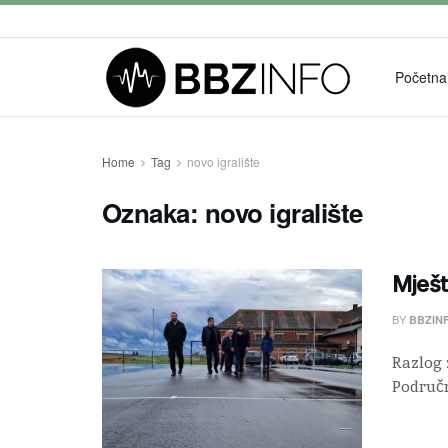
Početna
Home
Tag
novo igralište
Oznaka:
novo igralište
Mješt
BY
BBZIN
Razlog 
Područn