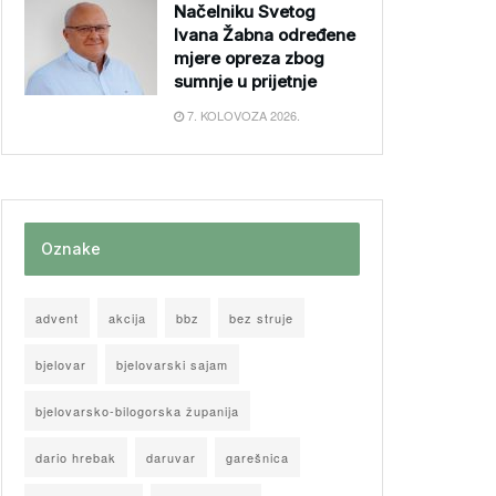
Načelniku Svetog
Ivana Žabna određene
mjere opreza zbog
sumnje u prijetnje
7. KOLOVOZA 2026.
Oznake
advent
akcija
bbz
bez struje
bjelovar
bjelovarski sajam
bjelovarsko-bilogorska županija
dario hrebak
daruvar
garešnica