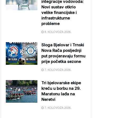
integracije vodovoda:
Novi sustav otkrio
velike financijske i
infrastrukturne
probleme
8. KOLOVOZA 2026.
Sloga Bjelovar i Trnski
Nova Rača posljednji
put provjeravaju formu
prije početka sezone
7. KOLOVOZA 2026.
Tri bjelovarske ekipe
kreću u borbu na 29.
Maratonu lađa na
Neretvi
7. KOLOVOZA 2026.