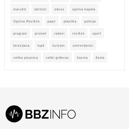
marušić
obrtnici
odvoz
općina kapela
Općina Rovišće
papir
plastika
policija
program
promet
radovi
rovišće
sport
terezijana
tupš
turizam
umirovljenici
velika pisanica
veliki grđevac
čazma
škola