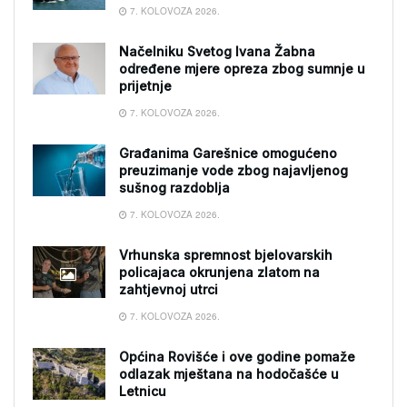
7. KOLOVOZA 2026.
Načelniku Svetog Ivana Žabna
određene mjere opreza zbog sumnje u
prijetnje
7. KOLOVOZA 2026.
Građanima Garešnice omogućeno
preuzimanje vode zbog najavljenog
sušnog razdoblja
7. KOLOVOZA 2026.
Vrhunska spremnost bjelovarskih
policajaca okrunjena zlatom na
zahtjevnoj utrci
7. KOLOVOZA 2026.
Općina Rovišće i ove godine pomaže
odlazak mještana na hodočašće u
Letnicu