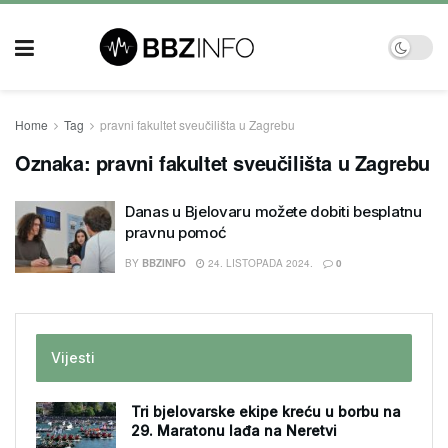
Home
Tag
pravni fakultet sveučilišta u Zagrebu
Oznaka:
pravni fakultet sveučilišta u Zagrebu
Danas u Bjelovaru možete dobiti besplatnu
pravnu pomoć
BY
BBZINFO
24. LISTOPADA 2024.
0
Vijesti
Tri bjelovarske ekipe kreću u borbu na
29. Maratonu lađa na Neretvi