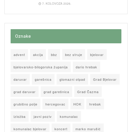
7. KOLOVOZA 2026.
Oznake
advent
akcija
bbz
bez struje
bjelovar
bjelovarsko-bilogorska županija
dario hrebak
daruvar
garešnica
glomazni otpad
Grad Bjelovar
grad daruvar
grad garešnica
Grad Čazma
grubišno polje
hercegovac
HOK
hrebak
izložba
javni poziv
komunalac
komunalac bjelovar
koncert
marko marušić