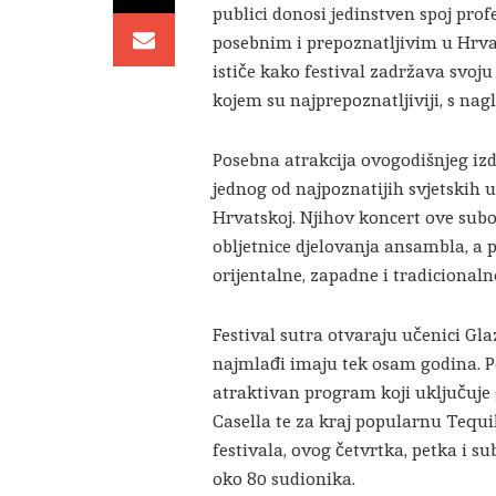
publici donosi jedinstven spoj prof
posebnim i prepoznatljivim u Hrvats
ističe kako festival zadržava svoj
kojem su najprepoznatljiviji, s nag
Posebna atrakcija ovogodišnjeg izd
jednog od najpoznatijih svjetskih u
Hrvatskoj. Njihov koncert ove subot
obljetnice djelovanja ansambla, a 
orijentalne, zapadne i tradicional
Festival sutra otvaraju učenici Gla
najmlađi imaju tek osam godina. P
atraktivan program koji uključuje 
Casella te za kraj popularnu Tequi
festivala, ovog četvrtka, petka i s
oko 80 sudionika.