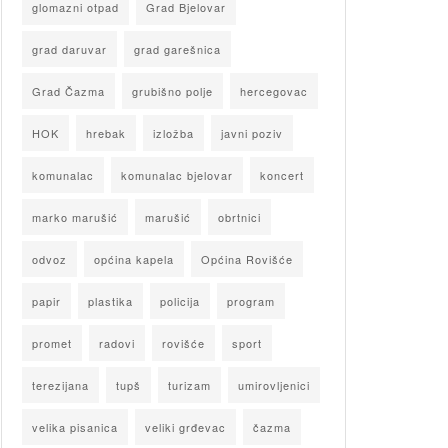
glomazni otpad
Grad Bjelovar
grad daruvar
grad garešnica
Grad Čazma
grubišno polje
hercegovac
HOK
hrebak
izložba
javni poziv
komunalac
komunalac bjelovar
koncert
marko marušić
marušić
obrtnici
odvoz
općina kapela
Općina Rovišće
papir
plastika
policija
program
promet
radovi
rovišće
sport
terezijana
tupš
turizam
umirovljenici
velika pisanica
veliki grđevac
čazma