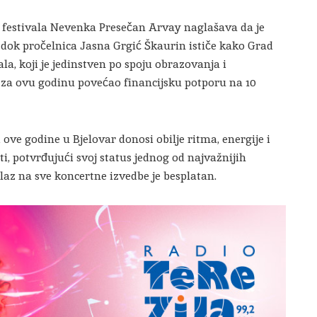
a festivala Nevenka Presečan Arvay naglašava da je
, dok pročelnica Jasna Grgić Škaurin ističe kako Grad
la, koji je jedinstven po spoju obrazovanja i
e za ovu godinu povećao financijsku potporu na 10
ove godine u Bjelovar donosi obilje ritma, energije i
, potvrđujući svoj status jednog od najvažnijih
 ulaz na sve koncertne izvedbe je besplatan.