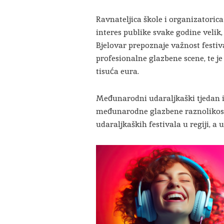
Ravnateljica škole i organizatoric
interes publike svake godine velik
Bjelovar prepoznaje važnost festiva
profesionalne glazbene scene, te j
tisuća eura.
Međunarodni udaraljkaški tjedan i 
međunarodne glazbene raznolikosti
udaraljkaških festivala u regiji, a