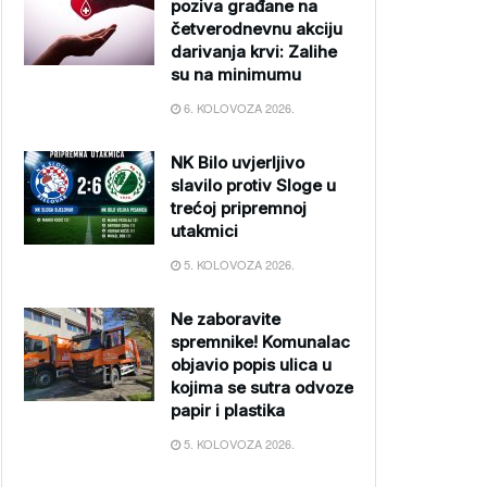
poziva građane na
četverodnevnu akciju
darivanja krvi: Zalihe
su na minimumu
6. KOLOVOZA 2026.
NK Bilo uvjerljivo
slavilo protiv Sloge u
trećoj pripremnoj
utakmici
5. KOLOVOZA 2026.
Ne zaboravite
spremnike! Komunalac
objavio popis ulica u
kojima se sutra odvoze
papir i plastika
5. KOLOVOZA 2026.