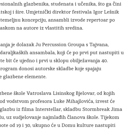
esionalnih glazbenika, studenata i učenika, što ga čini
koj i šire. Umjetnički direktor festivala Igor Lešnik
u temeljnu koncepciju, ansambli izvode repertoar po
laskom na autore iz vlastitih sredina.
anja je dolazak Ju Percussion Groupa s Tajvana,
daraljkaških ansambala, koji će po prvi put nastupiti u
e bit će ujedno i prvi u sklopu obilježavanja 40.
program donosi autorske skladbe koje spajaju
ne glazbene elemente.
zbene škole Vatroslava Lisinskog Bjelovar, od kojih
od vodstvom profesora Luke Mihajlovića, izvest će
glazbu iz filma Interstellar, skladbu Stormbreak Jima
lu, uz sudjelovanje najmlađih članova škole. Tijekom
ubote od 19 i 30, ukupno će u Domu kulture nastupiti