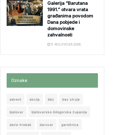
Galerija “Barutana
1991.” otvara vrata
građanima povodom
Dana pobjede i
domovinske
zahvalnosti
5. KOLOVOZA 2026.
Oznake
advent
akcija
bbz
bez struje
bjelovar
bjelovarsko-bilogorska županija
dario hrebak
daruvar
garešnica