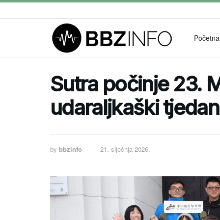
Početna
Sutra počinje 23.
udaraljkaški tjedan
by
bbzinfo
21. siječnja 2026.