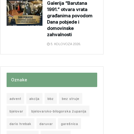
Galerija “Barutana
1991.” otvara vrata
građanima povodom
Dana pobjede i
domovinske
zahvalnosti
5. KOLOVOZA 2026.
Oznake
advent
akcija
bbz
bez struje
bjelovar
bjelovarsko-bilogorska županija
dario hrebak
daruvar
garešnica