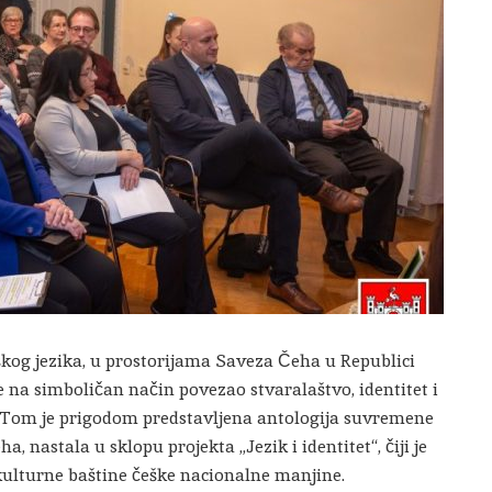
škog jezika, u prostorijama Saveza Čeha u Republici
e na simboličan način povezao stvaralaštvo, identitet i
e. Tom je prigodom predstavljena antologija suvremene
a, nastala u sklopu projekta „Jezik i identitet“, čiji je
i kulturne baštine češke nacionalne manjine.