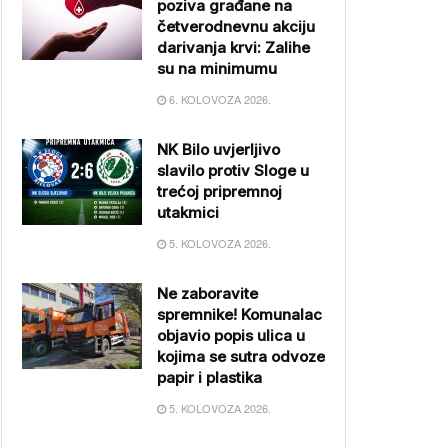
poziva građane na
četverodnevnu akciju
darivanja krvi: Zalihe
su na minimumu
6. KOLOVOZA 2026.
NK Bilo uvjerljivo
slavilo protiv Sloge u
trećoj pripremnoj
utakmici
5. KOLOVOZA 2026.
Ne zaboravite
spremnike! Komunalac
objavio popis ulica u
kojima se sutra odvoze
papir i plastika
5. KOLOVOZA 2026.