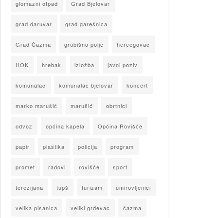
glomazni otpad
Grad Bjelovar
grad daruvar
grad garešnica
Grad Čazma
grubišno polje
hercegovac
HOK
hrebak
izložba
javni poziv
komunalac
komunalac bjelovar
koncert
marko marušić
marušić
obrtnici
odvoz
općina kapela
Općina Rovišće
papir
plastika
policija
program
promet
radovi
rovišće
sport
terezijana
tupš
turizam
umirovljenici
velika pisanica
veliki grđevac
čazma