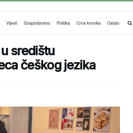
Vijesti
Gospodarstvo
Politika
Crna kronika
Ostalo
 u središtu
eca češkog jezika