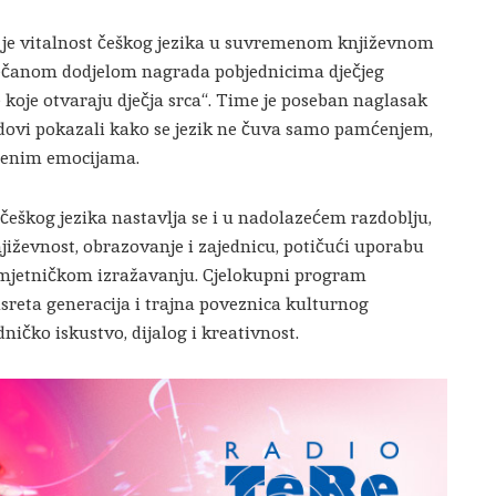
lo je vitalnost češkog jezika u suvremenom književnom
večanom dodjelom nagrada pobjednicima dječjeg
e koje otvaraju dječja srca“. Time je poseban naglasak
 radovi pokazali kako se jezik ne čuva samo pamćenjem,
skrenim emocijama.
eškog jezika nastavlja se i u nadolazećem razdoblju,
njiževnost, obrazovanje i zajednicu, potičući uporabu
mjetničkom izražavanju. Cjelokupni program
susreta generacija i trajna poveznica kulturnog
edničko iskustvo, dijalog i kreativnost.