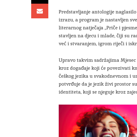
Predstavljanje antologije naglasi
izrazu, a program je nastavljen s
literarnog natječaja „Priče i pjesm
stavljen na djecu i mlade, čiji su
već i stvaranjem, igrom riječi i i
Upravo takvim sadržajima Mjesec č
kroz događaje koji će povezivati k
češkog jezika u svakodnevnom i u
potvrđuje da je jezik živi prostor 
identiteta, koji se njeguje kroz zaj