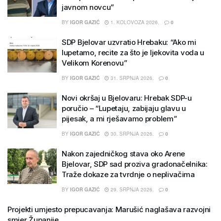
javnom novcu”
BY
IGOR GAZIĆ
1. KOLOVOZA 2026.
0
SDP Bjelovar uzvratio Hrebaku: “Ako mi
lupetamo, recite za što je ljekovita voda u
Velikom Korenovu”
BY
IGOR GAZIĆ
31. SRPNJA 2026.
0
Novi okršaj u Bjelovaru: Hrebak SDP-u
poručio – “Lupetaju, zabijaju glavu u
pijesak, a mi rješavamo problem”
BY
IGOR GAZIĆ
30. SRPNJA 2026.
0
Nakon zajedničkog stava oko Arene
Bjelovar, SDP sad proziva gradonačelnika:
Traže dokaze za tvrdnje o neplivačima
BY
IGOR GAZIĆ
29. SRPNJA 2026.
0
Projekti umjesto prepucavanja: Marušić naglašava razvojni
smjer Županije