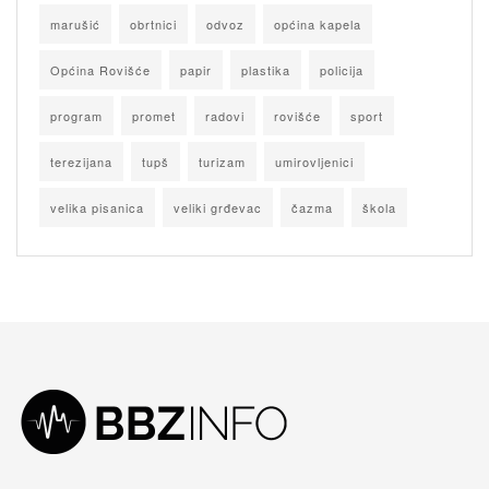
marušić
obrtnici
odvoz
općina kapela
Općina Rovišće
papir
plastika
policija
program
promet
radovi
rovišće
sport
terezijana
tupš
turizam
umirovljenici
velika pisanica
veliki grđevac
čazma
škola