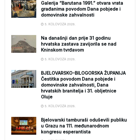
Galerija “Barutana 1991.” otvara vrata
građanima povodom Dana pobjede i
domovinske zahvalnosti
5. KOLOVOZA 2026.
Na današnji dan prije 31 godinu
hrvatska zastava zavijorila se nad
Kninskom tvrđavom
5. KOLOVOZA 2026.
BJELOVARSKO-BILOGORSKA ŽUPANIJA
Čestitka povodom Dana pobjede i
domovinske zahvalnosti, Dana
hrvatskih branitelja i 31. obljetnice
Oluje
5. KOLOVOZA 2026.
Bjelovarski tamburaši oduševili publiku
u Grazu na 111. međunarodnom
kongresu esperantista