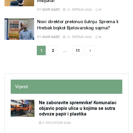
milijuna!“
BY
IGOR GAZIĆ
15. SRPNJA 2026.
0
Novi direktor prekinuo šutnju: Sprema li
Hrebak bojkot Bjelovarskog sajma?
BY
IGOR GAZIĆ
15. SRPNJA 2026.
0
1
2
…
11
Vijesti
Ne zaboravite spremnike! Komunalac
objavio popis ulica u kojima se sutra
odvoze papir i plastika
5. KOLOVOZA 2026.