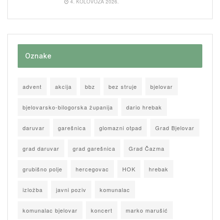
4. KOLOVOZA 2026.
Oznake
advent
akcija
bbz
bez struje
bjelovar
bjelovarsko-bilogorska županija
dario hrebak
daruvar
garešnica
glomazni otpad
Grad Bjelovar
grad daruvar
grad garešnica
Grad Čazma
grubišno polje
hercegovac
HOK
hrebak
izložba
javni poziv
komunalac
komunalac bjelovar
koncert
marko marušić