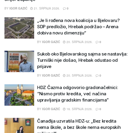
BY
IGOR GAZIĆ
21. SRPNJA 2026.
0
„Je li rođena nova koalicija u Bjelovaru?
SDP predložio, Hrebak podržao – Arena
dobiva novu dimenziju“
BY
IGOR GAZIĆ
20. SRPNJA 2026.
0
Sukob oko Bjelovarskog sajma se nastavlja:
Turniški nije došao, Hrebak odustao od
prijave
BY
IGOR GAZIĆ
20. SRPNJA 2026.
0
HDZ Čazma odgovorio gradonačelnici:
“Nismo protiv kredita, već načina
upravljanja gradskim financijama”
BY
IGOR GAZIĆ
16. SRPNJA 2026.
0
Čanađija uzvratila HDZ-u: „Bez kredita
nema škole, a bez škole nema europskih