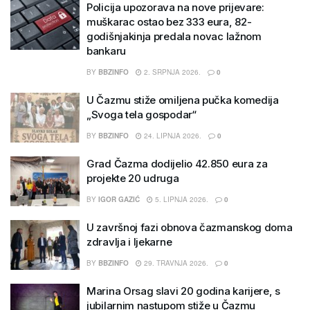
Policija upozorava na nove prijevare:
muškarac ostao bez 333 eura, 82-
godišnjakinja predala novac lažnom
bankaru
BY
BBZINFO
2. SRPNJA 2026.
0
U Čazmu stiže omiljena pučka komedija
„Svoga tela gospodar“
BY
BBZINFO
24. LIPNJA 2026.
0
Grad Čazma dodijelio 42.850 eura za
projekte 20 udruga
BY
IGOR GAZIĆ
5. LIPNJA 2026.
0
U završnoj fazi obnova čazmanskog doma
zdravlja i ljekarne
BY
BBZINFO
29. TRAVNJA 2026.
0
Marina Orsag slavi 20 godina karijere, s
jubilarnim nastupom stiže u Čazmu