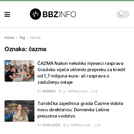
Home
Tag
čazma
Oznaka:
čazma
ČAZMA Nakon nekoliko mjeseci rasprava
Gradsko vijeće uklonilo prepreku za kredit
od 1,7 milijuna eura- ali rasprava o
zaduženju ostaje
BY
BBZINFO
16. SRPNJA 2026.
0
Turistička zajednica grada Čazme dobila
novu direktoricu: Domenika Lešina
preuzima vodstvo
BY
IGOR GAZIĆ
8. SRPNJA 2026.
0