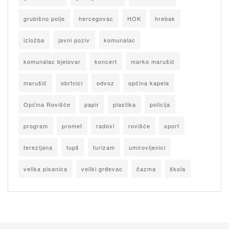
grubišno polje
hercegovac
HOK
hrebak
izložba
javni poziv
komunalac
komunalac bjelovar
koncert
marko marušić
marušić
obrtnici
odvoz
općina kapela
Općina Rovišće
papir
plastika
policija
program
promet
radovi
rovišće
sport
terezijana
tupš
turizam
umirovljenici
velika pisanica
veliki grđevac
čazma
škola