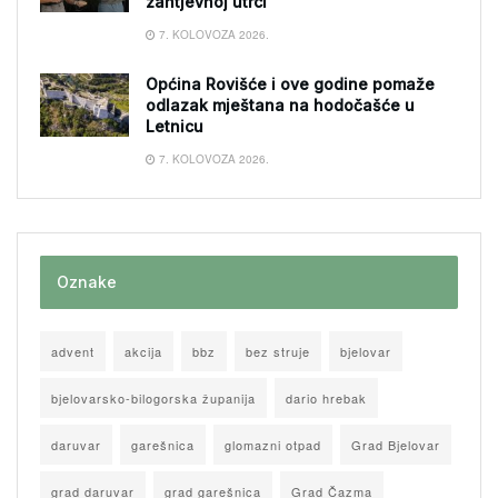
zahtjevnoj utrci
7. KOLOVOZA 2026.
Općina Rovišće i ove godine pomaže
odlazak mještana na hodočašće u
Letnicu
7. KOLOVOZA 2026.
Oznake
advent
akcija
bbz
bez struje
bjelovar
bjelovarsko-bilogorska županija
dario hrebak
daruvar
garešnica
glomazni otpad
Grad Bjelovar
grad daruvar
grad garešnica
Grad Čazma