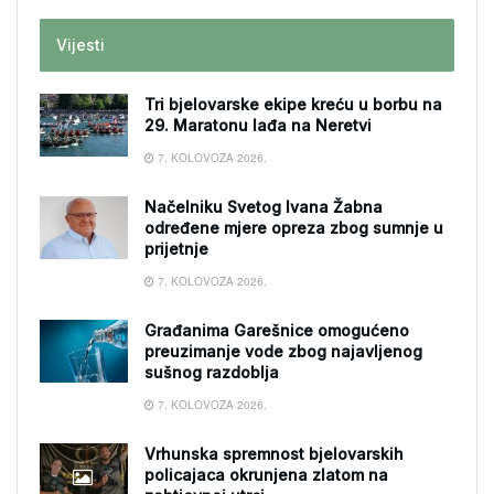
Vijesti
Tri bjelovarske ekipe kreću u borbu na
29. Maratonu lađa na Neretvi
7. KOLOVOZA 2026.
Načelniku Svetog Ivana Žabna
određene mjere opreza zbog sumnje u
prijetnje
7. KOLOVOZA 2026.
Građanima Garešnice omogućeno
preuzimanje vode zbog najavljenog
sušnog razdoblja
7. KOLOVOZA 2026.
Vrhunska spremnost bjelovarskih
policajaca okrunjena zlatom na