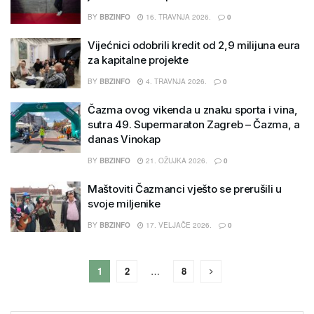
BY
BBZINFO
16. TRAVNJA 2026.
0
Vijećnici odobrili kredit od 2,9 milijuna eura
za kapitalne projekte
BY
BBZINFO
4. TRAVNJA 2026.
0
Čazma ovog vikenda u znaku sporta i vina,
sutra 49. Supermaraton Zagreb – Čazma, a
danas Vinokap
BY
BBZINFO
21. OŽUJKA 2026.
0
Maštoviti Čazmanci vješto se prerušili u
svoje miljenike
BY
BBZINFO
17. VELJAČE 2026.
0
1
2
…
8