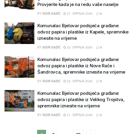
Provjerite kada je na redu vaše naselje
BY
IGOR GAZIĆ
27. SRPNJA 2026.
0
Komunalac Bjelovar podsjeća građane:
odvoz papira i plastike iz Kapele, spremnike
iznesite na vrijeme
BY
IGOR GAZIĆ
23. SRPNJA 2026.
0
Komunalac Bjelovar podsjeća građane:
odvoz papira i plastike iz Nove Rače i
Šandrovca, spremnike iznesite na vrijeme
BY
IGOR GAZIĆ
22. SRPNJA 2026.
0
Komunalac Bjelovar podsjeća građane:
odvoz papira i plastike iz Velikog Trojstva,
spremnike iznesite na vrijeme
BY
IGOR GAZIĆ
21. SRPNJA 2026.
0