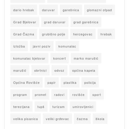
dario hrebak
daruvar
garešnica
glomazni otpad
Grad Bjelovar
grad daruvar
grad garešnica
Grad Čazma
grubišno polje
hercegovac
hrebak
izložba
javni poziv
komunalac
komunalac bjelovar
koncert
marko marušić
marušić
obrtnici
odvoz
općina kapela
Općina Rovišće
papir
plastika
policija
program
promet
radovi
rovišće
sport
terezijana
tupš
turizam
umirovljenici
velika pisanica
veliki grđevac
čazma
škola