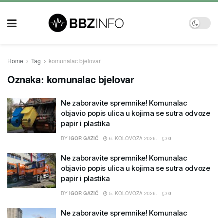
Home
Tag
komunalac bjelovar
Oznaka:
komunalac bjelovar
Ne zaboravite spremnike! Komunalac
objavio popis ulica u kojima se sutra odvoze
papir i plastika
BY
IGOR GAZIĆ
6. KOLOVOZA 2026.
0
Ne zaboravite spremnike! Komunalac
objavio popis ulica u kojima se sutra odvoze
papir i plastika
BY
IGOR GAZIĆ
5. KOLOVOZA 2026.
0
Ne zaboravite spremnike! Komunalac