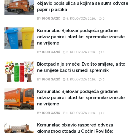
objavio popis ulica u kojima se sutra odvoze
papir i plastika
BY
IGOR GAZIĆ
4. KOLOVOZA 2026.
0
Komunalac Bjelovar podsjeća građane:
odvoz papira i plastike, spremnike iznesite
na vrijeme
BY
IGOR GAZIĆ
3. KOLOVOZA 2026.
0
Biootpad nije smeće: Evo što smijete, a što
ne smijete baciti u smeđi spremnik
BY
IGOR GAZIĆ
3. KOLOVOZA 2026.
0
Komunalac Bjelovar podsjeća građane:
odvoz papira i plastike, spremnike iznesite
na vrijeme
BY
IGOR GAZIĆ
2. KOLOVOZA 2026.
0
Komunalac objavio raspored odvoza
glomaznog otpada u Općini Rovišće: