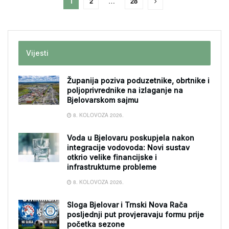
1
2
…
28
Vijesti
Županija poziva poduzetnike, obrtnike i
poljoprivrednike na izlaganje na
Bjelovarskom sajmu
8. KOLOVOZA 2026.
Voda u Bjelovaru poskupjela nakon
integracije vodovoda: Novi sustav
otkrio velike financijske i
infrastrukturne probleme
8. KOLOVOZA 2026.
Sloga Bjelovar i Trnski Nova Rača
posljednji put provjeravaju formu prije
početka sezone