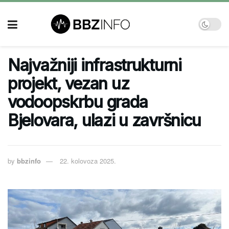
Najvažniji infrastrukturni
projekt, vezan uz
vodoopskrbu grada
Bjelovara, ulazi u završnicu
by
bbzinfo
22. kolovoza 2025.