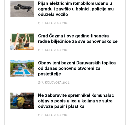
Pijan električnim romobilom udario u
ogradu i završio u bolnici, policija mu
oduzela vozilo
7. KOLOVOZA 2026.
Grad Čazma i ove godine financira
radne bilježnice za sve osnovnoškolce
7. KOLOVOZA 2026.
Obnovljeni bazeni Daruvarskih toplica
od danas ponovno otvoreni za
posjetitelje
7. KOLOVOZA 2026.
Ne zaboravite spremnike! Komunalac
objavio popis ulica u kojima se sutra
odvoze papir i plastika
6. KOLOVOZA 2026.