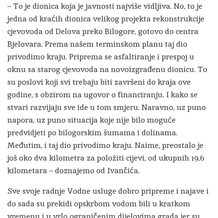
– To je dionica koja je javnosti najviše vidljiva. No, to je
jedna od kraćih dionica velikog projekta rekonstrukcije
cjevovoda od Delova preko Bilogore, gotovo do centra
Bjelovara. Prema našem terminskom planu taj dio
privodimo kraju. Priprema se asfaltiranje i prespoj u
oknu sa starog cjevovoda na novoizgrađenu dionicu. To
su poslovi koji svi trebaju biti završeni do kraja ove
godine, s obzirom na ugovor o financiranju. I kako se
stvari razvijaju sve ide u tom smjeru. Naravno, uz puno
napora, uz puno situacija koje nije bilo moguće
predvidjeti po bilogorskim šumama i dolinama.
Međutim, i taj dio privodimo kraju. Naime, preostalo je
još oko dva kilometra za položiti cijevi, od ukupnih 19,6
kilometara – doznajemo od Ivančića.
Sve svoje radnje Vodne usluge dobro pripreme i najave i
do sada su prekidi opskrbom vodom bili u kratkom
vremenu i u vrlo ograničenim dijelovima grada jer su