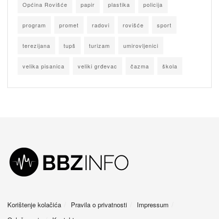
Općina Rovišće
papir
plastika
policija
program
promet
radovi
rovišće
sport
terezijana
tupš
turizam
umirovljenici
velika pisanica
veliki grđevac
čazma
škola
Korištenje kolačića
Pravila o privatnosti
Impressum