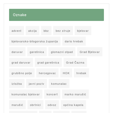
Oznake
advent
akcija
bbz
bez struje
bjelovar
bjelovarsko-bilogorska županija
dario hrebak
daruvar
garešnica
glomazni otpad
Grad Bjelovar
grad daruvar
grad garešnica
Grad Čazma
grubišno polje
hercegovac
HOK
hrebak
izložba
javni poziv
komunalac
komunalac bjelovar
koncert
marko marušić
marušić
obrtnici
odvoz
općina kapela