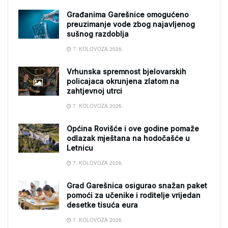
Građanima Garešnice omogućeno
preuzimanje vode zbog najavljenog
sušnog razdoblja
7. KOLOVOZA 2026.
Vrhunska spremnost bjelovarskih
policajaca okrunjena zlatom na
zahtjevnoj utrci
7. KOLOVOZA 2026.
Općina Rovišće i ove godine pomaže
odlazak mještana na hodočašće u
Letnicu
7. KOLOVOZA 2026.
Grad Garešnica osigurao snažan paket
pomoći za učenike i roditelje vrijedan
desetke tisuća eura
7. KOLOVOZA 2026.