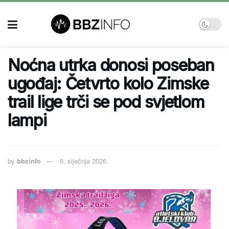
Noćna utrka donosi poseban
ugođaj: Četvrto kolo Zimske
trail lige trči se pod svjetlom
lampi
by
bbzinfo
6. siječnja 2026.