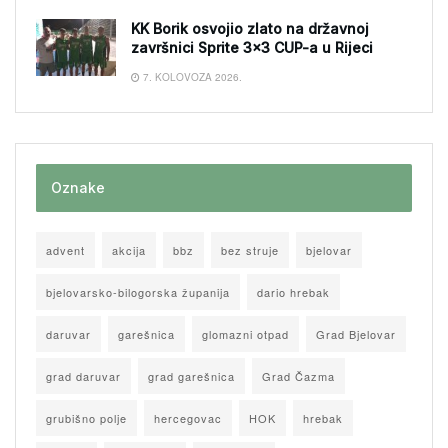
KK Borik osvojio zlato na državnoj
završnici Sprite 3×3 CUP-a u Rijeci
7. KOLOVOZA 2026.
Oznake
advent
akcija
bbz
bez struje
bjelovar
bjelovarsko-bilogorska županija
dario hrebak
daruvar
garešnica
glomazni otpad
Grad Bjelovar
grad daruvar
grad garešnica
Grad Čazma
grubišno polje
hercegovac
HOK
hrebak