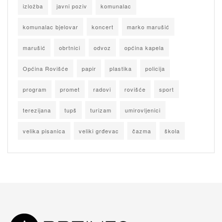
izložba
javni poziv
komunalac
komunalac bjelovar
koncert
marko marušić
marušić
obrtnici
odvoz
općina kapela
Općina Rovišće
papir
plastika
policija
program
promet
radovi
rovišće
sport
terezijana
tupš
turizam
umirovljenici
velika pisanica
veliki grđevac
čazma
škola