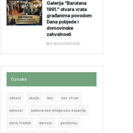
Galerija “Barutana
1991.” otvara vrata
građanima povodom
Dana pobjede i
domovinske
zahvalnosti
5. KOLOVOZA 2026.
Oznake
advent
akcija
bbz
bez struje
bjelovar
bjelovarsko-bilogorska županija
dario hrebak
daruvar
garešnica