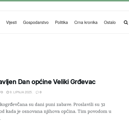
Vijesti
Gospodarstvo
Politika
Crna kronika
Ostalo
avljen Dan općine Veliki Grđevac
9. LIPNJA 2025.
FO
0
ikogrđevčana su dani puni zabave. Proslavili su 32
od kada je osnovana njihova općina. Tim povodom u
.