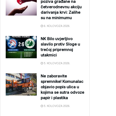
poziva građane na
četverodnevnu akciju
darivanja krvi: Zalihe
su na minimumu
6. KOLOVOZA 2026.
NK Bilo uvjerljivo
slavilo protiv Sloge u
trećoj pripremnoj
utakmici
5. KOLOVOZA 2026.
Ne zaboravite
spremnike! Komunalac
objavio popis ulica u
kojima se sutra odvoze
papir i plastika
5. KOLOVOZA 2026.