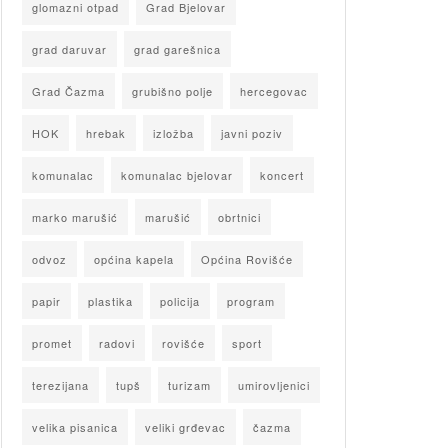
glomazni otpad
Grad Bjelovar
grad daruvar
grad garešnica
Grad Čazma
grubišno polje
hercegovac
HOK
hrebak
izložba
javni poziv
komunalac
komunalac bjelovar
koncert
marko marušić
marušić
obrtnici
odvoz
općina kapela
Općina Rovišće
papir
plastika
policija
program
promet
radovi
rovišće
sport
terezijana
tupš
turizam
umirovljenici
velika pisanica
veliki grđevac
čazma