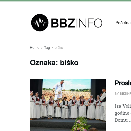
Početna
Home
Tag
biško
Oznaka:
biško
Prosl
BY
BBZIN
Iza Vel
godine 
Domu ..