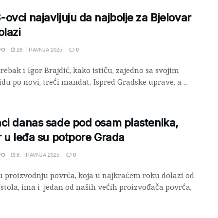
ovci najavljuju da najbolje za Bjelovar
olazi
26. TRAVNJA 2025.
FO
0
rebak i Igor Brajdić, kako ističu, zajedno sa svojim
du po novi, treći mandat. Ispred Gradske uprave, a ...
ci danas sade pod osam plastenika,
r u leđa su potpore Grada
8. TRAVNJA 2025.
FO
0
proizvodnju povrća, koja u najkraćem roku dolazi od
 stola, ima i jedan od naših većih proizvođača povrća,