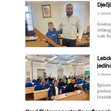
Dječj
BY
BBZIN
Gradom
velikog
Luki Šim
Lebde
jedin
BY
BBZIN
Bjelova
predsta
Gradskog