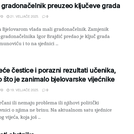
i gradonačelnik preuzeo ključeve grada
21. VELJAČE 2025.
FO
0
 Bjelovarom vlada mali gradonačelnik. Zamjenik
 gradonačelnika Igor Brajdić predao je ključ grada
unoviću i to na sjednici ...
će čestice i porazni rezultati učenika,
o što je zanimalo bjelovarske vijećnike
19. VELJAČE 2025.
FO
0
rčani ili nemaju problema ili njihovi politički
vnici o njima ne brinu. Na aktualnom satu sjednice
 vijeća, koja još ...