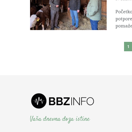
Početko
potpore
pomaže 
1
Vaša dnevna doza istine