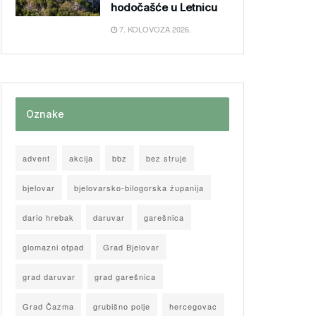
hodočašće u Letnicu
7. KOLOVOZA 2026.
Oznake
advent
akcija
bbz
bez struje
bjelovar
bjelovarsko-bilogorska županija
dario hrebak
daruvar
garešnica
glomazni otpad
Grad Bjelovar
grad daruvar
grad garešnica
Grad Čazma
grubišno polje
hercegovac