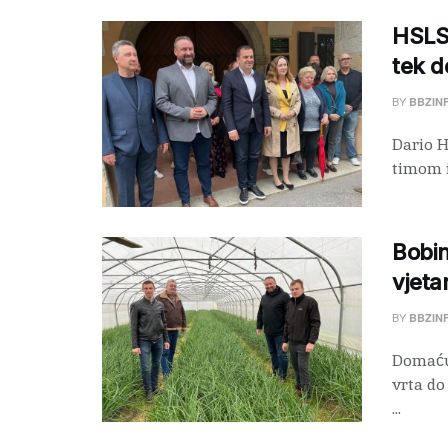
HSLS-
tek d
BY
BBZIN
Dario H
timom i
Bobin
vjeta
BY
BBZIN
Domaću 
vrta do
...