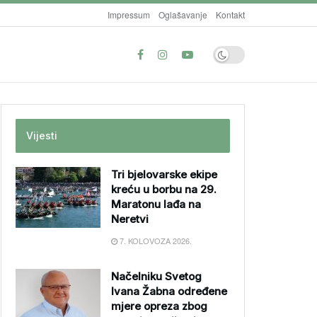
Impressum
Oglašavanje
Kontakt
Vijesti
Tri bjelovarske ekipe
kreću u borbu na 29.
Maratonu lađa na
Neretvi
7. KOLOVOZA 2026.
Načelniku Svetog
Ivana Žabna određene
mjere opreza zbog