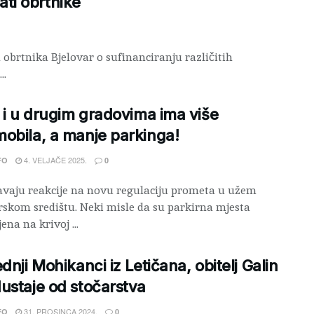
ati obrtnike
obrtnika Bjelovar o sufinanciranju različitih
..
, i u drugim gradovima ima više
obila, a manje parkinga!
4. VELJAČE 2025.
FO
0
avaju reakcije na novu regulaciju prometa u užem
rskom središtu. Neki misle da su parkirna mjesta
ena na krivoj ...
ednji Mohikanci iz Letičana, obitelj Galin
ustaje od stočarstva
31. PROSINCA 2024.
FO
0