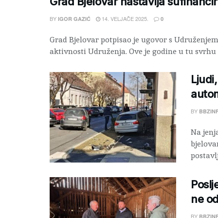
Grad Bjelovar nastavlja sufinancir
BY
14. VELJAČE 2025.
IGOR GAZIĆ
0
Grad Bjelovar potpisao je ugovor s Udruženjem 
aktivnosti Udruženja. Ove je godine u tu svrhu .
Ljudi
autom
BY
BBZIN
Na jenj
bjelova
postavlj
Poslj
ne od
BY
BBZIN