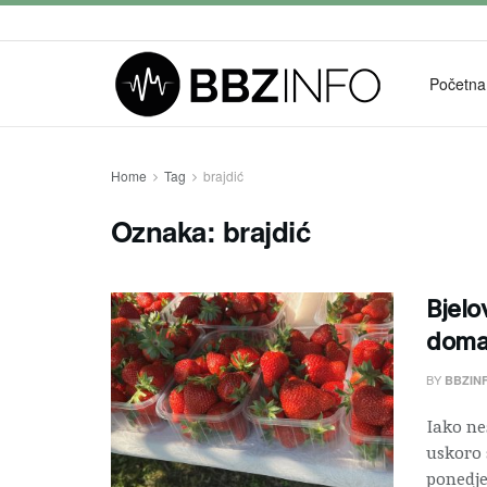
Početna
Home
Tag
brajdić
Oznaka:
brajdić
Bjelo
doma
BY
BBZIN
Iako ne
uskoro 
ponedjel