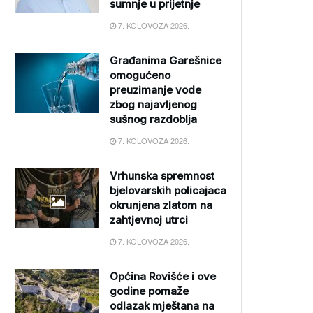
sumnje u prijetnje
7. KOLOVOZA 2026.
Građanima Garešnice
omogućeno
preuzimanje vode
zbog najavljenog
sušnog razdoblja
7. KOLOVOZA 2026.
Vrhunska spremnost
bjelovarskih policajaca
okrunjena zlatom na
zahtjevnoj utrci
7. KOLOVOZA 2026.
Općina Rovišće i ove
godine pomaže
odlazak mještana na