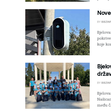
Nove
BY
BBZIN
Bjelova
pokrive
koje kon
Bjelo
držav
BY
BBZIN
Bjelova
Našicam
među ča