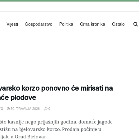
Vijesti
Gospodarstvo
Politika
Crna kronika
Ostalo
varsko korzo ponovno će mirisati na
će plodove
30. TRAVNJA 2026.
FO
0
što kasnije nego prijašnjih godina, domaće jagode
stižu na bjelovarsko korzo. Prodaja počinje u
jak, a Grad Bjelovar ...