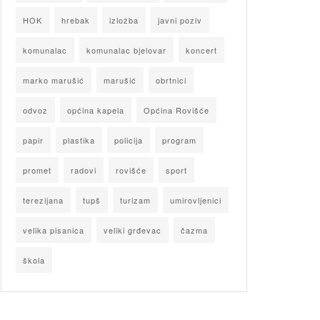
HOK
hrebak
izložba
javni poziv
komunalac
komunalac bjelovar
koncert
marko marušić
marušić
obrtnici
odvoz
općina kapela
Općina Rovišće
papir
plastika
policija
program
promet
radovi
rovišće
sport
terezijana
tupš
turizam
umirovljenici
velika pisanica
veliki grđevac
čazma
škola