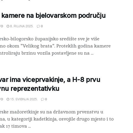
 kamere na bjelovarskom području
8. RUJNA 2025.
FO
0
rsko-bilogorsko županijsko središte sve je više
no okom "Velikog brata". Proteklih godina kamere
troliraju brzinu vozila postavljene su na ...
var ima viceprvakinje, a H-8 prvu
nu reprezentativku
15. SVIBNJA 2025.
FO
0
rske mažoretkinje su na državnom prvenstvu u
a, u kategoriji kadetkinja, osvojile drugo mjesto i to
k 17 timova ...