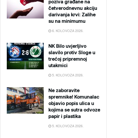
poziva građane na
četverodnevnu akciju
darivanja krvi: Zalihe
su na minimumu
6. KOLOVOZA 2026.
NK Bilo uvjerljivo
slavilo protiv Sloge u
trećoj pripremnoj
utakmici
5. KOLOVOZA 2026.
Ne zaboravite
spremnike! Komunalac
objavio popis ulica u
kojima se sutra odvoze
papir i plastika
5. KOLOVOZA 2026.