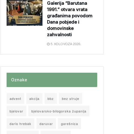
Galerija “Barutana
1991.” otvara vrata
građanima povodom
Dana pobjede i
domovinske
zahvalnosti
5. KOLOVOZA 2026.
Oznake
advent
akcija
bbz
bez struje
bjelovar
bjelovarsko-bilogorska županija
dario hrebak
daruvar
garešnica