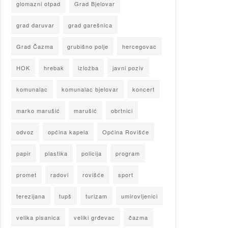
glomazni otpad
Grad Bjelovar
grad daruvar
grad garešnica
Grad Čazma
grubišno polje
hercegovac
HOK
hrebak
izložba
javni poziv
komunalac
komunalac bjelovar
koncert
marko marušić
marušić
obrtnici
odvoz
općina kapela
Općina Rovišće
papir
plastika
policija
program
promet
radovi
rovišće
sport
terezijana
tupš
turizam
umirovljenici
velika pisanica
veliki grđevac
čazma