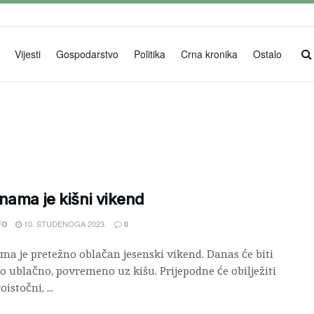
Vijesti
Gospodarstvo
Politika
Crna kronika
Ostalo
nama je kišni vikend
10. STUDENOGA 2023.
FO
0
ma je pretežno oblačan jesenski vikend. Danas će biti
o ublačno, povremeno uz kišu. Prijepodne će obilježiti
oistočni, ...