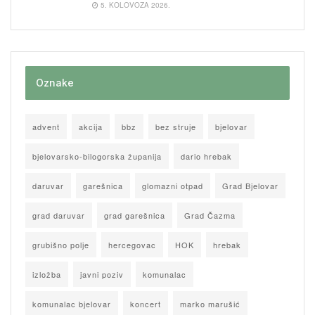
5. KOLOVOZA 2026.
Oznake
advent
akcija
bbz
bez struje
bjelovar
bjelovarsko-bilogorska županija
dario hrebak
daruvar
garešnica
glomazni otpad
Grad Bjelovar
grad daruvar
grad garešnica
Grad Čazma
grubišno polje
hercegovac
HOK
hrebak
izložba
javni poziv
komunalac
komunalac bjelovar
koncert
marko marušić