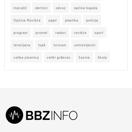
marušić
obrtnici
odvoz
općina kapela
Općina Rovišće
papir
plastika
policija
program
promet
radovi
rovišće
sport
terezijana
tupš
turizam
umirovljenici
velika pisanica
veliki grđevac
čazma
škola