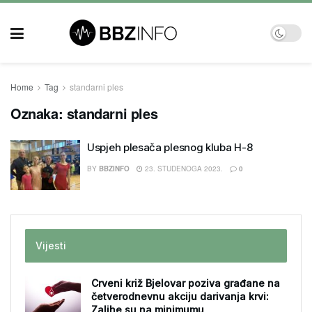
Home
Tag
standarni ples
Oznaka:
standarni ples
Uspjeh plesača plesnog kluba H-8
BY
BBZINFO
23. STUDENOGA 2023.
0
Vijesti
Crveni križ Bjelovar poziva građane na
četverodnevnu akciju darivanja krvi:
Zalihe su na minimumu