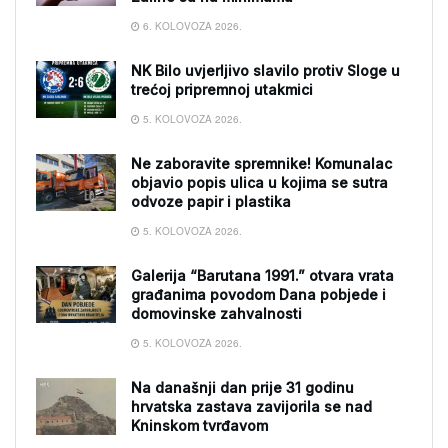
6. KOLOVOZA 2026.
NK Bilo uvjerljivo slavilo protiv Sloge u
trećoj pripremnoj utakmici
5. KOLOVOZA 2026.
Ne zaboravite spremnike! Komunalac
objavio popis ulica u kojima se sutra
odvoze papir i plastika
5. KOLOVOZA 2026.
Galerija “Barutana 1991.” otvara vrata
građanima povodom Dana pobjede i
domovinske zahvalnosti
5. KOLOVOZA 2026.
Na današnji dan prije 31 godinu
hrvatska zastava zavijorila se nad
Kninskom tvrđavom