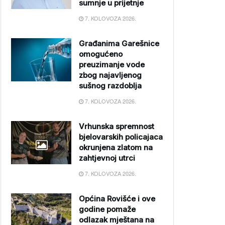
sumnje u prijetnje
7. KOLOVOZA 2026.
Građanima Garešnice
omogućeno
preuzimanje vode
zbog najavljenog
sušnog razdoblja
7. KOLOVOZA 2026.
Vrhunska spremnost
bjelovarskih policajaca
okrunjena zlatom na
zahtjevnoj utrci
7. KOLOVOZA 2026.
Općina Rovišće i ove
godine pomaže
odlazak mještana na