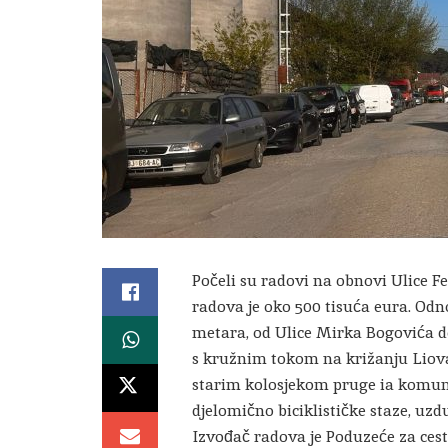
Počeli su radovi na obnovi Ulice F
radova je oko 500 tisuća eura. Odn
metara, od Ulice Mirka Bogovića do
s kružnim tokom na križanju Liovadi
starim kolosjekom pruge ia komunal
djelomično biciklističke staze, uzd
Izvođač radova je Poduzeće za ceste 