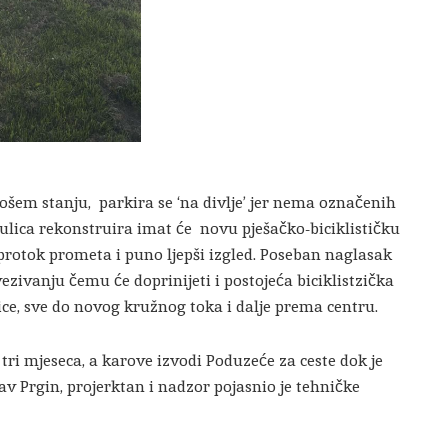
lošem stanju, parkira se ‘na divlje’ jer nema označenih
 ulica rekonstruira imat će novu pješačko-biciklističku
 protok prometa i puno ljepši izgled. Poseban naglasak
ivanju čemu će doprinijeti i postojeća biciklistzička
ice, sve do novog kružnog toka i dalje prema centru.
tri mjeseca, a karove izvodi Poduzeće za ceste dok je
av Prgin, projerktan i nadzor pojasnio je tehničke