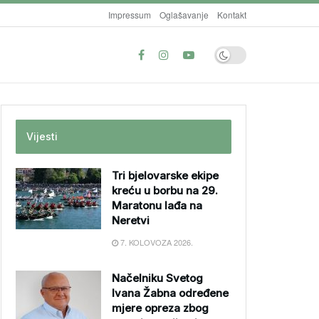
Impressum
Oglašavanje
Kontakt
Vijesti
Tri bjelovarske ekipe
kreću u borbu na 29.
Maratonu lađa na
Neretvi
7. KOLOVOZA 2026.
Načelniku Svetog
Ivana Žabna određene
mjere opreza zbog