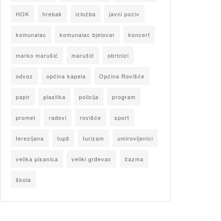
HOK
hrebak
izložba
javni poziv
komunalac
komunalac bjelovar
koncert
marko marušić
marušić
obrtnici
odvoz
općina kapela
Općina Rovišće
papir
plastika
policija
program
promet
radovi
rovišće
sport
terezijana
tupš
turizam
umirovljenici
velika pisanica
veliki grđevac
čazma
škola