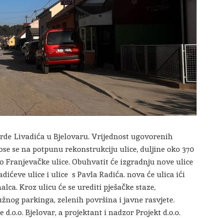
erde Livadića u Bjelovaru. Vrijednost ugovorenih
ose se na potpunu rekonstrukciju ulice, duljine oko 370
 Franjevačke ulice. Obuhvatit će izgradnju nove ulice
ćeve ulice i ulice s Pavla Radića. nova će ulica ići
ca. Kroz ulicu će se urediti pješačke staze,
užnog parkinga, zelenih površina i javne rasvjete.
d.o.o. Bjelovar, a projektant i nadzor Projekt d.o.o.