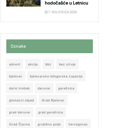
hodočašće u Letnicu
7. KOLOVOZA 2026.
Oznake
advent
akcija
bbz
bez struje
bjelovar
bjelovarsko-bilogorska županija
dario hrebak
daruvar
garešnica
glomazni otpad
Grad Bjelovar
grad daruvar
grad garešnica
Grad Čazma
grubišno polje
hercegovac