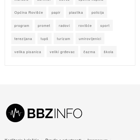
Općina Rovišće
papir
plastika
policija
program
promet
radovi
rovišće
sport
terezijana
tupš
turizam
umirovljenici
velika pisanica
veliki grđevac
čazma
škola