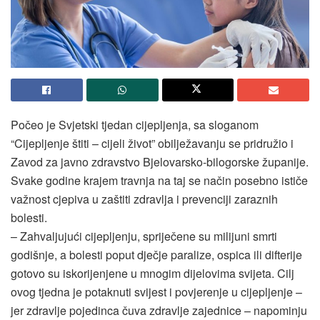
Počeo je Svjetski tjedan cijepljenja, sa sloganom
“Cijepljenje štiti – cijeli život” obilježavanju se pridružio i
Zavod za javno zdravstvo Bjelovarsko-bilogorske županije.
Svake godine krajem travnja na taj se način posebno ističe
važnost cjepiva u zaštiti zdravlja i prevenciji zaraznih
bolesti.
– Zahvaljujući cijepljenju, spriječene su milijuni smrti
godišnje, a bolesti poput dječje paralize, ospica ili difterije
gotovo su iskorijenjene u mnogim dijelovima svijeta. Cilj
ovog tjedna je potaknuti svijest i povjerenje u cijepljenje –
jer zdravlje pojedinca čuva zdravlje zajednice – napominju