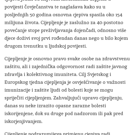
povijesti čovječanstva te naglašava kako su u
posljednjih 50 godina osnovna cjepiva spasila oko 154
milijuna života. Cijepljenje je zaslužno za 40-postotno
povećanje stope preživljavanja dojenčadi, odnosno više
djece doživi svoj prvi rođendan danas nego u bilo kojem
drugom trenutku u ljudskoj povijesti.
Cijepljenje je osnovno pravo svake osobe na zdravstvenu
zaštitu, ali i zajednička odgovornost radi zaštite javnog
zdravlja i kolektivnog imuniteta. Cilj Svjetskog i
Europskog tjedna cijepljenja je osvješćivanje o važnosti
imunizacije i zaštite ljudi od bolesti koje se mogu
spriječiti cijepljenjem. Zahvaljujući upravo cijepljenju,
danas su neke izrazito opasne zarazne bolesti
iskorijenjene, dok su druge pod nadzorom ili pak pred
iskorjenjivanjem.
Cijepljenje podrazumijeva primjenu cjepiva radi