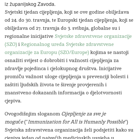
iz županijskog Zavoda.
Svjetski tjedan cijepljenja, koji se ove godine obilježava
od 24. do 30. travnja, te Europski tjedan cijepljenja, koji se
obilježava od 27. travnja do 3. svibnja, globalne su i
regionalne inicijative
Svjetske zdravstvene organizacije
(SZO)
i
Regionalnog ureda Svjetske zdravstvene
organizacije za Europu (SZO/Europe)
kojima se nastoji
osnažiti svijest o dobrobiti i važnosti cijepljenja za
zdravlje pojedinca i cjelokupnog društva. Inicijative
promiču važnost uloge cijepljenja u prevenciji bolesti i
zaštiti ljudskih života te širenje provjerenih i
znanstveno dokazanih informacija o djelotvornosti
cjepiva.
Ovogodišnjim sloganom
Cijepljenje za sve je
moguće
(“
Immunization for All is Humanly Possible
“)
Svjetska zdravstvena organizacija želi podsjetiti kako su
cjepiva jedan od najvećih medicinskih uspjeha u