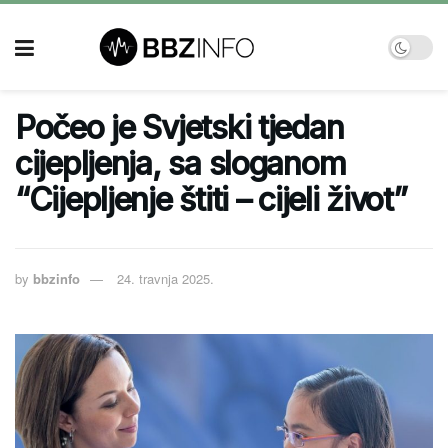
Počeo je Svjetski tjedan
cijepljenja, sa sloganom
“Cijepljenje štiti – cijeli život”
by
bbzinfo
24. travnja 2025.