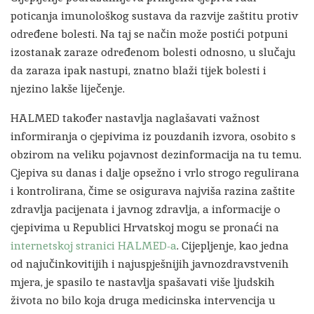
poticanja imunološkog sustava da razvije zaštitu protiv
određene bolesti. Na taj se način može postići potpuni
izostanak zaraze određenom bolesti odnosno, u slučaju
da zaraza ipak nastupi, znatno blaži tijek bolesti i
njezino lakše liječenje.
HALMED također nastavlja naglašavati važnost
informiranja o cjepivima iz pouzdanih izvora, osobito s
obzirom na veliku pojavnost dezinformacija na tu temu.
Cjepiva su danas i dalje opsežno i vrlo strogo regulirana
i kontrolirana, čime se osigurava najviša razina zaštite
zdravlja pacijenata i javnog zdravlja, a informacije o
cjepivima u Republici Hrvatskoj mogu se pronaći na
internetskoj stranici HALMED-a
. Cijepljenje, kao jedna
od najučinkovitijih i najuspješnijih javnozdravstvenih
mjera, je spasilo te nastavlja spašavati više ljudskih
života no bilo koja druga medicinska intervencija u