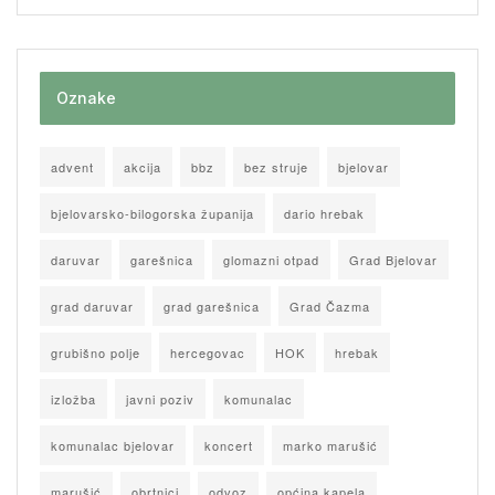
Oznake
advent
akcija
bbz
bez struje
bjelovar
bjelovarsko-bilogorska županija
dario hrebak
daruvar
garešnica
glomazni otpad
Grad Bjelovar
grad daruvar
grad garešnica
Grad Čazma
grubišno polje
hercegovac
HOK
hrebak
izložba
javni poziv
komunalac
komunalac bjelovar
koncert
marko marušić
marušić
obrtnici
odvoz
općina kapela