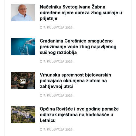
Načelniku Svetog Ivana Žabna
određene mjere opreza zbog sumnje u
prijetnje
7. KOLOVOZA 2026.
Građanima Garešnice omogućeno
preuzimanje vode zbog najavljenog
sušnog razdoblja
7. KOLOVOZA 2026.
Vrhunska spremnost bjelovarskih
policajaca okrunjena zlatom na
zahtjevnoj utrci
7. KOLOVOZA 2026.
Općina Rovišće i ove godine pomaže
odlazak mještana na hodočašće u
Letnicu
7. KOLOVOZA 2026.