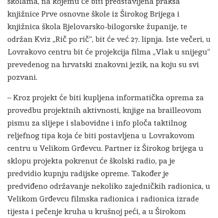
školama, na kojemu će biti predstavljena praksa
knjižnice Prve osnovne škole iz Širokog Brijega i
knjižnica škola Bjelovarsko-bilogorske županije, te
održan Kviz „Rič po rič“, bit će već 27. lipnja. Iste večeri, u
Lovrakovo centru bit će projekcija filma „Vlak u snijegu“
prevedenog na hrvatski znakovni jezik, na koju su svi
pozvani.
– Kroz projekt će biti kupljena informatička oprema za
provedbu projektnih aktivnosti, knjige na brailleovom
pismu za slijepe i slabovidne i info ploča taktilnog
reljefnog tipa koja će biti postavljena u Lovrakovom
centru u Velikom Grđevcu. Partner iz Širokog brijega u
sklopu projekta pokrenut će školski radio, pa je
predvidio kupnju radijske opreme. Također je
predviđeno održavanje nekoliko zajedničkih radionica, u
Velikom Grđevcu filmska radionica i radionica izrade
tijesta i pečenje kruha u krušnoj peći, a u Širokom