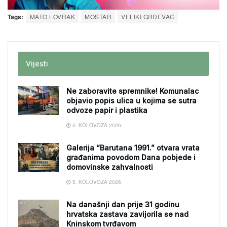
Tags:
MATO LOVRAK
MOSTAR
VELIKI GRĐEVAC
Vijesti
Ne zaboravite spremnike! Komunalac
objavio popis ulica u kojima se sutra
odvoze papir i plastika
5. KOLOVOZA 2026.
Galerija “Barutana 1991.” otvara vrata
građanima povodom Dana pobjede i
domovinske zahvalnosti
5. KOLOVOZA 2026.
Na današnji dan prije 31 godinu
hrvatska zastava zavijorila se nad
Kninskom tvrđavom