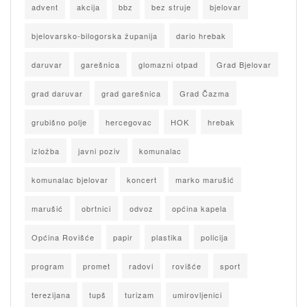
advent
akcija
bbz
bez struje
bjelovar
bjelovarsko-bilogorska županija
dario hrebak
daruvar
garešnica
glomazni otpad
Grad Bjelovar
grad daruvar
grad garešnica
Grad Čazma
grubišno polje
hercegovac
HOK
hrebak
izložba
javni poziv
komunalac
komunalac bjelovar
koncert
marko marušić
marušić
obrtnici
odvoz
općina kapela
Općina Rovišće
papir
plastika
policija
program
promet
radovi
rovišće
sport
terezijana
tupš
turizam
umirovljenici