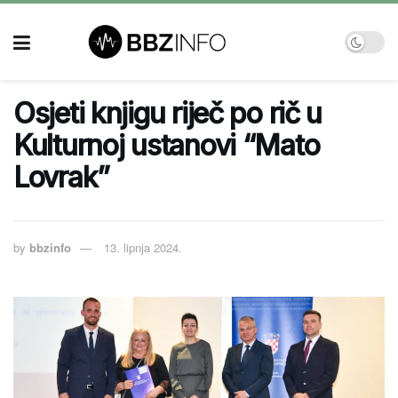
Osjeti knjigu riječ po rič u
Kulturnoj ustanovi “Mato
Lovrak”
by
bbzinfo
13. lipnja 2024.