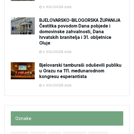
5. KOLOVOZA 2026.
BJELOVARSKO-BILOGORSKA ŽUPANIJA
Čestitka povodom Dana pobjede i
domovinske zahvalnosti, Dana
hrvatskih branitelja i 31. obljetnice
Oluje
5. KOLOVOZA 2026.
Bjelovarski tamburaši oduševili publiku
u Grazu na 111. međunarodnom
kongresu esperantista
4. KOLOVOZA 2026.
Oznake