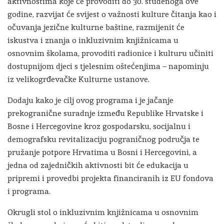
aktivnostima koje će provoditi do 30. studenoga ove
godine, razvijat će svijest o važnosti kulture čitanja kao i
očuvanja jezične kulturne baštine, razmijenit će
iskustva i znanja o inkluzivnim knjižnicama u
osnovnim školama, provoditi radionice i kulturu učiniti
dostupnijom djeci s tjelesnim oštećenjima – napominju
iz velikogrđevačke Kulturne ustanove.
Dodaju kako je cilj ovog programa i je jačanje
prekogranične suradnje između Republike Hrvatske i
Bosne i Hercegovine kroz gospodarsku, socijalnu i
demografsku revitalizaciju pograničnog područja te
pružanje potpore Hrvatima u Bosni i Hercegovini, a
jedna od zajedničkih aktivnosti bit će edukacija u
pripremi i provedbi projekta financiranih iz EU fondova
i programa.
Okrugli stol o inkluzivnim knjižnicama u osnovnim