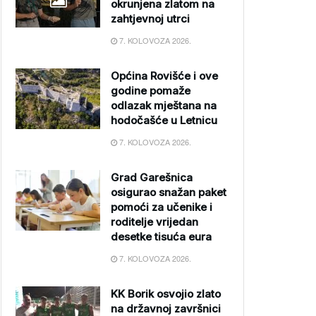
okrunjena zlatom na
zahtjevnoj utrci
7. KOLOVOZA 2026.
Općina Rovišće i ove
godine pomaže
odlazak mještana na
hodočašće u Letnicu
7. KOLOVOZA 2026.
Grad Garešnica
osigurao snažan paket
pomoći za učenike i
roditelje vrijedan
desetke tisuća eura
7. KOLOVOZA 2026.
KK Borik osvojio zlato
na državnoj završnici