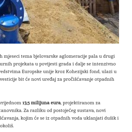
h mjeseci tema bjelovarske aglomeracije pala u drugi
urnih projekata u povijesti grada i dalje se intenzivno
sredstvima Europske unije kroz Kohezijski fond, ulazi u
nvesticije bit će novi uređaj za pročišćavanje otpadnih
 vrijednom
13,5 milijuna eura
, projektiranom za
stanovnika. Za razliku od postojećeg sustava, novi
išćavanja, kojim će se iz otpadnih voda uklanjati dušik i
okoliš.