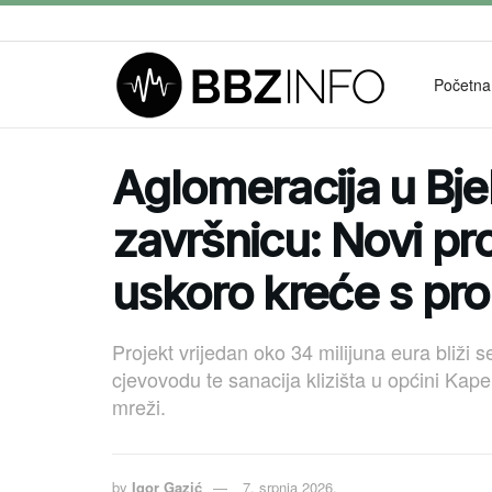
Početna
Aglomeracija u Bje
završnicu: Novi pr
uskoro kreće s pr
Projekt vrijedan oko 34 milijuna eura bliži 
cjevovodu te sanacija klizišta u općini Kape
mreži.
by
Igor Gazić
7. srpnja 2026.