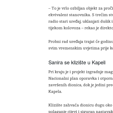
– To je vrlo ozbiljan objekt za pro
ekvivalent stanovnika. S trećim st
radio stari uređaj, uklanjati dušik
tijekom kolovoza – rekao je direk
Probni rad uređaja trajat će godin
svim vremenskim uvjetima prije k
Sanira se klizište u Kapeli
Pri kraju je i projekt izgradnje ma
Nacionalni plan oporavka i otporno
završenih dionica, dok je jedini pr
Kapela.
Klizište zahvaća dionicu dugu oko 
polaganje cijevi i siguran nastav