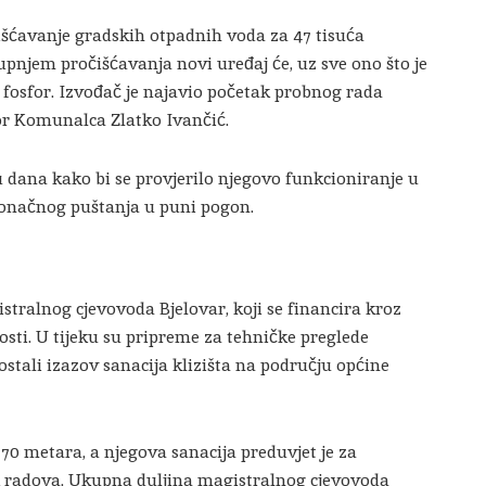
čišćavanje gradskih otpadnih voda za 47 tisuća
upnjem pročišćavanja novi uređaj će, uz sve ono što je
 i fosfor. Izvođač je najavio početak probnog rada
tor Komunalca Zlatko Ivančić.
u dana kako bi se provjerilo njegovo funkcioniranje u
onačnog puštanja u puni pogon.
gistralnog cjevovoda Bjelovar, koji se financira kroz
sti. U tijeku su pripreme za tehničke preglede
eostali izazov sanacija klizišta na području općine
70 metara, a njegova sanacija preduvjet je za
ak radova. Ukupna duljina magistralnog cjevovoda