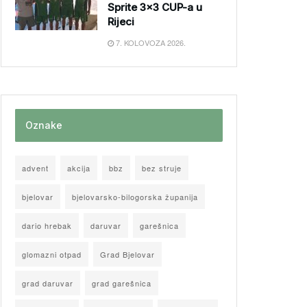
Sprite 3×3 CUP-a u
Rijeci
7. KOLOVOZA 2026.
Oznake
advent
akcija
bbz
bez struje
bjelovar
bjelovarsko-bilogorska županija
dario hrebak
daruvar
garešnica
glomazni otpad
Grad Bjelovar
grad daruvar
grad garešnica