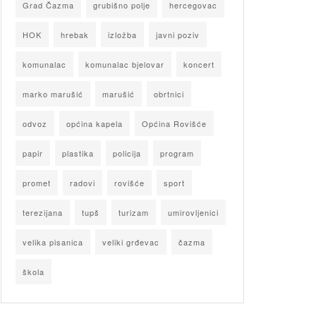
Grad Čazma
grubišno polje
hercegovac
HOK
hrebak
izložba
javni poziv
komunalac
komunalac bjelovar
koncert
marko marušić
marušić
obrtnici
odvoz
općina kapela
Općina Rovišće
papir
plastika
policija
program
promet
radovi
rovišće
sport
terezijana
tupš
turizam
umirovljenici
velika pisanica
veliki grđevac
čazma
škola