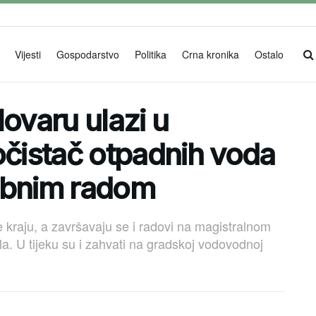
Vijesti
Gospodarstvo
Politika
Crna kronika
Ostalo
lovaru ulazi u
očistač otpadnih voda
obnim radom
se kraju, a završavaju se i radovi na magistralnom
la. U tijeku su i zahvati na gradskoj vodovodnoj