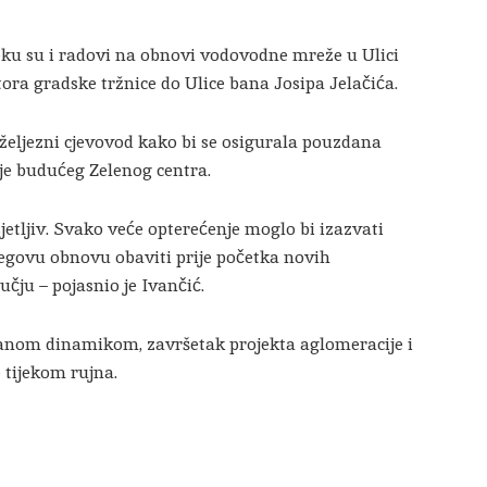
eku su i radovi na obnovi vodovodne mreže u Ulici
stora gradske tržnice do Ulice bana Josipa Jelačića.
-željezni cjevovod kako bi se osigurala pouzdana
je budućeg Zelenog centra.
osjetljiv. Svako veće opterećenje moglo bi izazvati
jegovu obnovu obaviti prije početka novih
ju – pojasnio je Ivančić.
ranom dinamikom, završetak projekta aglomeracije i
 tijekom rujna.