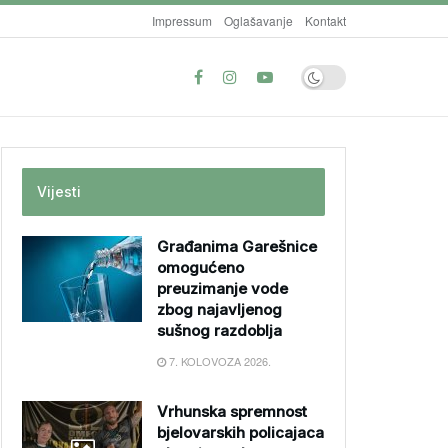
Impressum
Oglašavanje
Kontakt
Vijesti
Građanima Garešnice
omogućeno
preuzimanje vode
zbog najavljenog
sušnog razdoblja
7. KOLOVOZA 2026.
Vrhunska spremnost
bjelovarskih policajaca