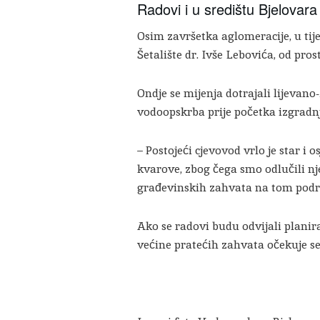
Radovi i u središtu Bjelovara
Osim završetka aglomeracije, u tij
Šetalište dr. Ivše Lebovića, od pro
Ondje se mijenja dotrajali lijevano
vodoopskrba prije početka izgradn
– Postojeći cjevovod vrlo je star i 
kvarove, zbog čega smo odlučili n
građevinskih zahvata na tom područ
Ako se radovi budu odvijali plani
većine pratećih zahvata očekuje se