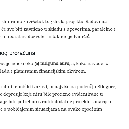
rdiniramo završetak tog dijela projekta. Radovi na
 će sve biti završeno u skladu s ugovorima, paralelno s
i uporabne dozvole – istaknuo je Ivančić.
anog proračuna
racije iznosi oko
34 milijuna eura
, a, kako navode iz
kladu s planiranim financijskim okvirom.
jedini tehnički izazovi, ponajviše na području Bilogore,
e depresije koje nisu bile precizno evidentirane u
 je bilo potrebno izraditi dodatne projekte sanacije i
č je o uobičajenim situacijama na ovako opsežnim