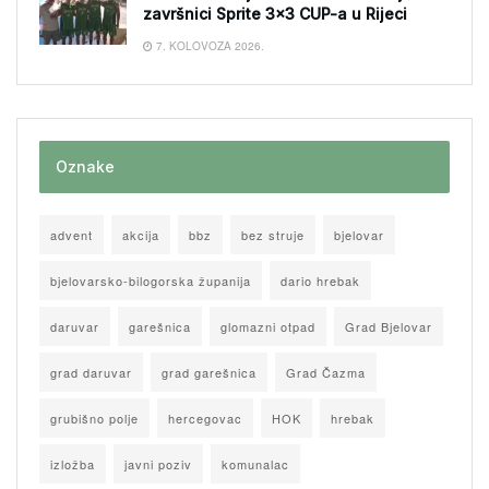
završnici Sprite 3×3 CUP-a u Rijeci
7. KOLOVOZA 2026.
Oznake
advent
akcija
bbz
bez struje
bjelovar
bjelovarsko-bilogorska županija
dario hrebak
daruvar
garešnica
glomazni otpad
Grad Bjelovar
grad daruvar
grad garešnica
Grad Čazma
grubišno polje
hercegovac
HOK
hrebak
izložba
javni poziv
komunalac