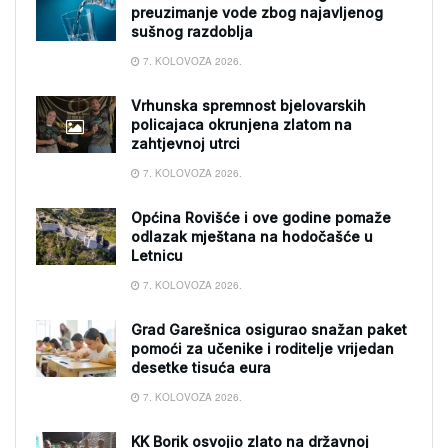
preuzimanje vode zbog najavljenog
sušnog razdoblja
7. KOLOVOZA 2026.
Vrhunska spremnost bjelovarskih
policajaca okrunjena zlatom na
zahtjevnoj utrci
7. KOLOVOZA 2026.
Općina Rovišće i ove godine pomaže
odlazak mještana na hodočašće u
Letnicu
7. KOLOVOZA 2026.
Grad Garešnica osigurao snažan paket
pomoći za učenike i roditelje vrijedan
desetke tisuća eura
7. KOLOVOZA 2026.
KK Borik osvojio zlato na državnoj