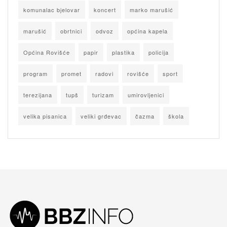
komunalac bjelovar
koncert
marko marušić
marušić
obrtnici
odvoz
općina kapela
Općina Rovišće
papir
plastika
policija
program
promet
radovi
rovišće
sport
terezijana
tupš
turizam
umirovljenici
velika pisanica
veliki grđevac
čazma
škola