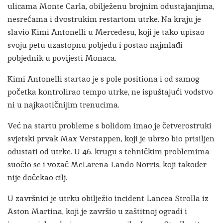
ulicama Monte Carla, obilježenu brojnim odustajanjima,
nesrećama i dvostrukim restartom utrke. Na kraju je
slavio Kimi Antonelli u Mercedesu, koji je tako upisao
svoju petu uzastopnu pobjedu i postao najmlađi
pobjednik u povijesti Monaca.
Kimi Antonelli
startao je s pole positiona i od samog
početka kontrolirao tempo utrke, ne ispuštajući vodstvo
ni u najkaotičnijim trenucima.
Već na startu probleme s bolidom imao je četverostruki
svjetski prvak
Max Verstappen
, koji je ubrzo bio prisiljen
odustati od utrke. U 46. krugu s tehničkim problemima
suočio se i vozač McLarena
Lando Norris
, koji također
nije dočekao cilj.
U završnici je utrku obilježio incident Lancea Strolla iz
Aston Martina, koji je završio u zaštitnoj ogradi i