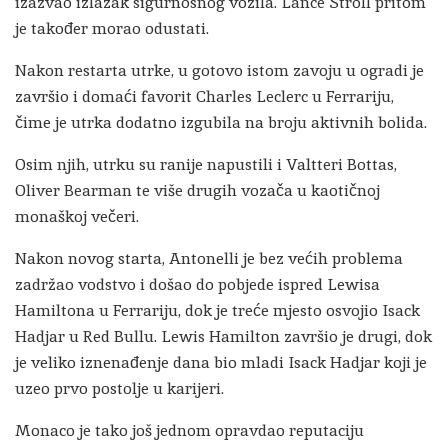
izazvao izlazak sigurnosnog vozila.
Lance Stroll
pritom
je također morao odustati.
Nakon restarta utrke, u gotovo istom zavoju u ogradi je
završio i domaći favorit
Charles Leclerc
u Ferrariju,
čime je utrka dodatno izgubila na broju aktivnih bolida.
Osim njih, utrku su ranije napustili i
Valtteri Bottas
,
Oliver Bearman
te više drugih vozača u kaotičnoj
monaškoj večeri.
Nakon novog starta, Antonelli je bez većih problema
zadržao vodstvo i došao do pobjede ispred Lewisa
Hamiltona u Ferrariju, dok je treće mjesto osvojio Isack
Hadjar u Red Bullu.
Lewis Hamilton
završio je drugi, dok
je veliko iznenađenje dana bio mladi
Isack Hadjar
koji je
uzeo prvo postolje u karijeri.
Monaco je tako još jednom opravdao reputaciju