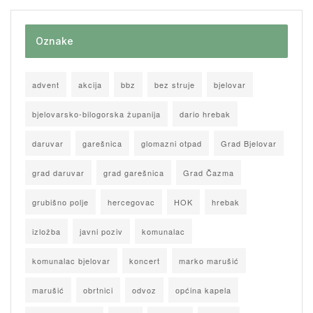
Oznake
advent
akcija
bbz
bez struje
bjelovar
bjelovarsko-bilogorska županija
dario hrebak
daruvar
garešnica
glomazni otpad
Grad Bjelovar
grad daruvar
grad garešnica
Grad Čazma
grubišno polje
hercegovac
HOK
hrebak
izložba
javni poziv
komunalac
komunalac bjelovar
koncert
marko marušić
marušić
obrtnici
odvoz
općina kapela