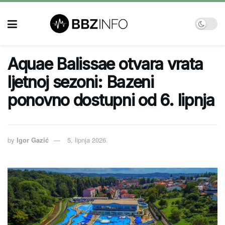
Aquae Balissae otvara vrata
ljetnoj sezoni: Bazeni
ponovno dostupni od 6. lipnja
by
Igor Gazić
5. lipnja 2026.