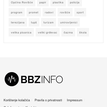
Općina Rovišće
papir
plastika
policija
program
promet
radovi
rovišće
sport
terezijana
tupš
turizam
umirovljenici
velika pisanica
veliki grđevac
čazma
škola
Korištenje kolačića
Pravila o privatnosti
Impressum