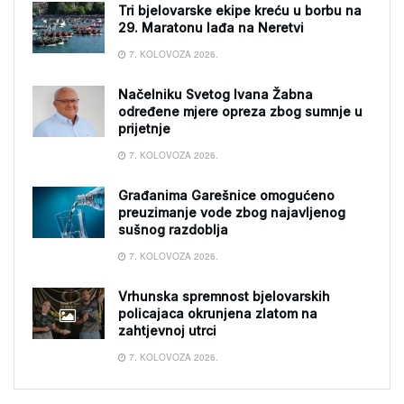
Tri bjelovarske ekipe kreću u borbu na
29. Maratonu lađa na Neretvi
7. KOLOVOZA 2026.
Načelniku Svetog Ivana Žabna
određene mjere opreza zbog sumnje u
prijetnje
7. KOLOVOZA 2026.
Građanima Garešnice omogućeno
preuzimanje vode zbog najavljenog
sušnog razdoblja
7. KOLOVOZA 2026.
Vrhunska spremnost bjelovarskih
policajaca okrunjena zlatom na
zahtjevnoj utrci
7. KOLOVOZA 2026.