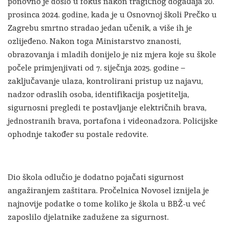
ponovno je došlo u fokus nakon tragičnog događaja 20.
prosinca 2024. godine, kada je u Osnovnoj školi Prečko u
Zagrebu smrtno stradao jedan učenik, a više ih je
ozlijeđeno. Nakon toga Ministarstvo znanosti,
obrazovanja i mladih donijelo je niz mjera koje su škole
počele primjenjivati od 7. siječnja 2025. godine –
zaključavanje ulaza, kontrolirani pristup uz najavu,
nadzor odraslih osoba, identifikacija posjetitelja,
sigurnosni pregledi te postavljanje električnih brava,
jednostranih brava, portafona i videonadzora. Policijske
ophodnje također su postale redovite.
Dio škola odlučio je dodatno pojačati sigurnost
angažiranjem zaštitara. Pročelnica Novosel iznijela je
najnovije podatke o tome koliko je škola u BBŽ-u već
zaposlilo djelatnike zadužene za sigurnost.