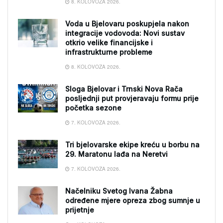
8. KOLOVOZA 2026.
Voda u Bjelovaru poskupjela nakon
integracije vodovoda: Novi sustav
otkrio velike financijske i
infrastrukturne probleme
8. KOLOVOZA 2026.
Sloga Bjelovar i Trnski Nova Rača
posljednji put provjeravaju formu prije
početka sezone
7. KOLOVOZA 2026.
Tri bjelovarske ekipe kreću u borbu na
29. Maratonu lađa na Neretvi
7. KOLOVOZA 2026.
Načelniku Svetog Ivana Žabna
određene mjere opreza zbog sumnje u
prijetnje