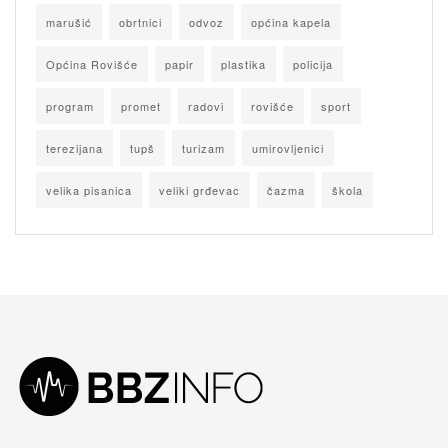
marušić
obrtnici
odvoz
općina kapela
Općina Rovišće
papir
plastika
policija
program
promet
radovi
rovišće
sport
terezijana
tupš
turizam
umirovljenici
velika pisanica
veliki grđevac
čazma
škola