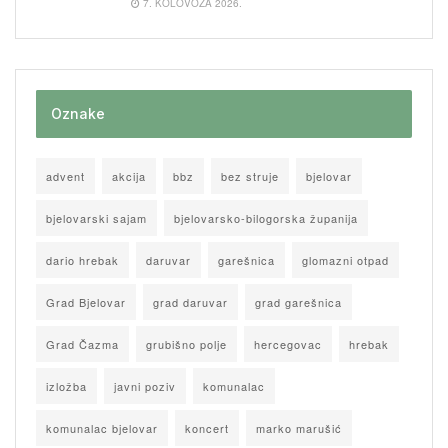
7. KOLOVOZA 2026.
Oznake
advent
akcija
bbz
bez struje
bjelovar
bjelovarski sajam
bjelovarsko-bilogorska županija
dario hrebak
daruvar
garešnica
glomazni otpad
Grad Bjelovar
grad daruvar
grad garešnica
Grad Čazma
grubišno polje
hercegovac
hrebak
izložba
javni poziv
komunalac
komunalac bjelovar
koncert
marko marušić