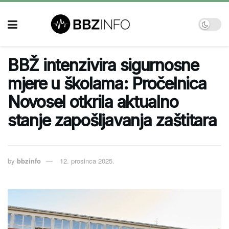
BBŽ intenzivira sigurnosne
mjere u školama: Pročelnica
Novosel otkrila aktualno
stanje zapošljavanja zaštitara
by
bbzinfo
12. prosinca 2025.