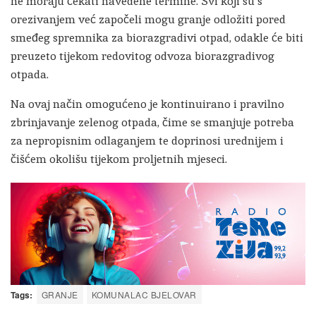
ne moraju čekati navedene termine. Svi koji su s
orezivanjem već započeli mogu granje odložiti pored
smeđeg spremnika za biorazgradivi otpad, odakle će biti
preuzeto tijekom redovitog odvoza biorazgradivog
otpada.
Na ovaj način omogućeno je kontinuirano i pravilno
zbrinjavanje zelenog otpada, čime se smanjuje potreba
za nepropisnim odlaganjem te doprinosi urednijem i
čišćem okolišu tijekom proljetnih mjeseci.
Tags:
GRANJE
KOMUNALAC BJELOVAR