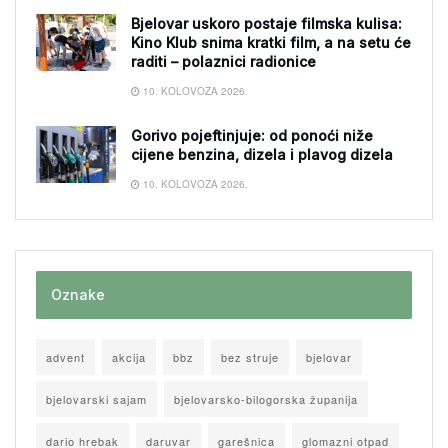
Bjelovar uskoro postaje filmska kulisa:
Kino Klub snima kratki film, a na setu će
raditi – polaznici radionice
10. KOLOVOZA 2026.
Gorivo pojeftinjuje: od ponoći niže
cijene benzina, dizela i plavog dizela
10. KOLOVOZA 2026.
Oznake
advent
akcija
bbz
bez struje
bjelovar
bjelovarski sajam
bjelovarsko-bilogorska županija
dario hrebak
daruvar
garešnica
glomazni otpad