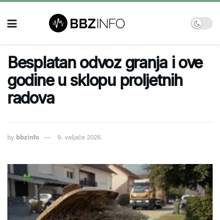
Besplatan odvoz granja i ove
godine u sklopu proljetnih
radova
by
bbzinfo
9. veljače 2026.