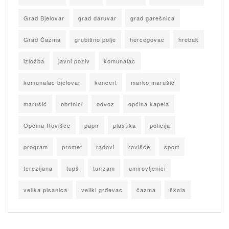
Grad Bjelovar
grad daruvar
grad garešnica
Grad Čazma
grubišno polje
hercegovac
hrebak
izložba
javni poziv
komunalac
komunalac bjelovar
koncert
marko marušić
marušić
obrtnici
odvoz
općina kapela
Općina Rovišće
papir
plastika
policija
program
promet
radovi
rovišće
sport
terezijana
tupš
turizam
umirovljenici
velika pisanica
veliki grđevac
čazma
škola