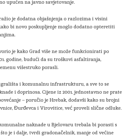
čno upućen na javno savjetovanje.
ažio je dodatna objašnjenja o razlozima i visini
kako bi novo poskupljenje moglo dodatno opteretiti
anjima.
rio je kako Grad više ne može funkcionirati po
01. godine, budući da su troškovi asfaltiranja,
emenu višestruko porasli.
igrališta i komunalnu infrastrukturu, a sve to se
ade i doprinosa. Cijene iz 2001. jednostavno ne prate
povećanje – poručio je Hrebak, dodavši kako su brojni
vnice, Đurđevca i Virovitice, već proveli slične odluke.
 komunalne naknade u Bjelovaru trebala bi porasti s
što je i dalje, tvrdi gradonačelnik, manje od većine