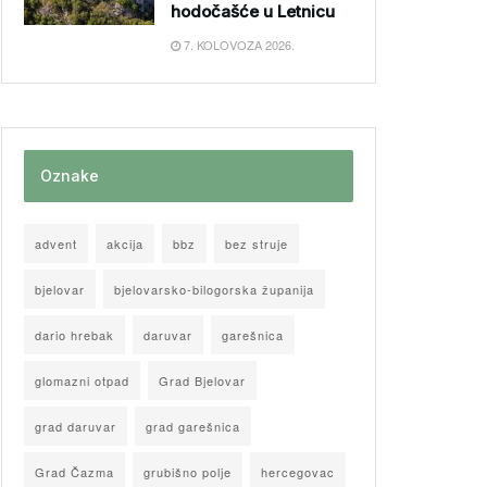
hodočašće u Letnicu
7. KOLOVOZA 2026.
Oznake
advent
akcija
bbz
bez struje
bjelovar
bjelovarsko-bilogorska županija
dario hrebak
daruvar
garešnica
glomazni otpad
Grad Bjelovar
grad daruvar
grad garešnica
Grad Čazma
grubišno polje
hercegovac