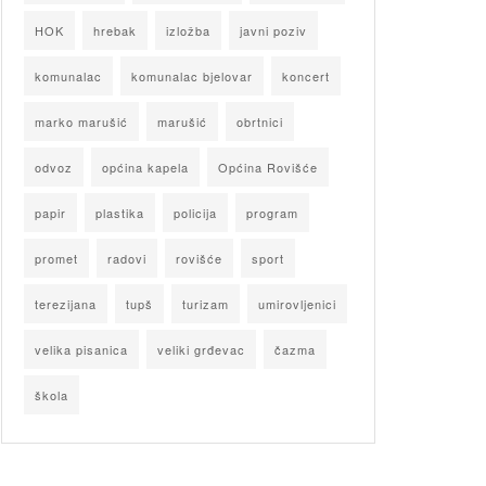
HOK
hrebak
izložba
javni poziv
komunalac
komunalac bjelovar
koncert
marko marušić
marušić
obrtnici
odvoz
općina kapela
Općina Rovišće
papir
plastika
policija
program
promet
radovi
rovišće
sport
terezijana
tupš
turizam
umirovljenici
velika pisanica
veliki grđevac
čazma
škola