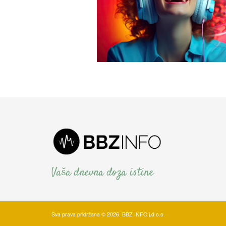
Vaša dnevna doza istine
Sva prava pridržana © 2026. BBZ INFO j.d.o.o.