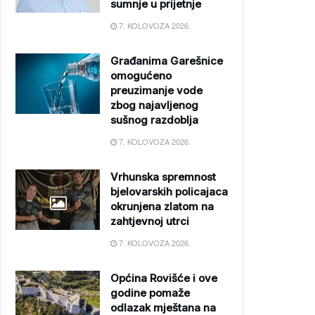
sumnje u prijetnje
7. KOLOVOZA 2026.
Građanima Garešnice
omogućeno
preuzimanje vode
zbog najavljenog
sušnog razdoblja
7. KOLOVOZA 2026.
Vrhunska spremnost
bjelovarskih policajaca
okrunjena zlatom na
zahtjevnoj utrci
7. KOLOVOZA 2026.
Općina Rovišće i ove
godine pomaže
odlazak mještana na