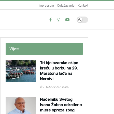
Impressum
Oglašavanje
Kontakt
Vijesti
Tri bjelovarske ekipe
kreću u borbu na 29.
Maratonu lađa na
Neretvi
7. KOLOVOZA 2026.
Načelniku Svetog
Ivana Žabna određene
mjere opreza zbog