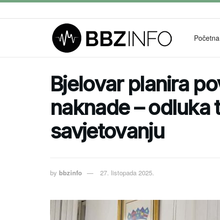
Početna
Bjelovar planira 
naknade – odluka 
savjetovanju
by
bbzinfo
27. listopada 2025.