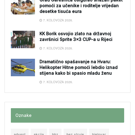
pomoći za učenike i roditelje vrijedan
desetke tisuća eura
7. KOLOVOZA 2026.
KK Borik osvojio zlato na državnoj
završnici Sprite 3×3 CUP-a u Rijeci
7. KOLOVOZA 2026.
Dramatično spašavanje na Hvaru:
Helikopter Hitne pomoći lebdio iznad
stijena kako bi spasio mladu ženu
7. KOLOVOZA 2026.
Oznake
advent
akcija
bbz
bez struje
bjelovar