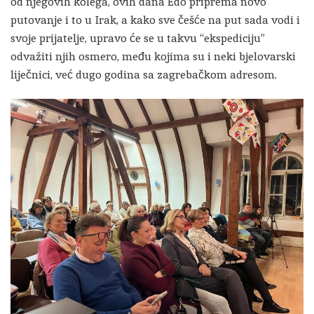
od njegovih kolega, ovih dana Edo priprema novo
putovanje i to u Irak, a kako sve češće na put sada vodi i
svoje prijatelje, upravo će se u takvu “ekspediciju”
odvažiti njih osmero, među kojima su i neki bjelovarski
liječnici, već dugo godina sa zagrebačkom adresom.