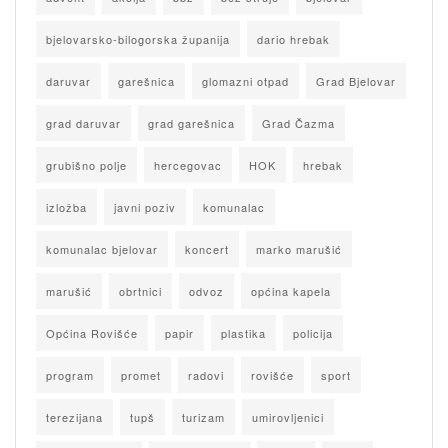
bjelovarsko-bilogorska županija
dario hrebak
daruvar
garešnica
glomazni otpad
Grad Bjelovar
grad daruvar
grad garešnica
Grad Čazma
grubišno polje
hercegovac
HOK
hrebak
izložba
javni poziv
komunalac
komunalac bjelovar
koncert
marko marušić
marušić
obrtnici
odvoz
općina kapela
Općina Rovišće
papir
plastika
policija
program
promet
radovi
rovišće
sport
terezijana
tupš
turizam
umirovljenici