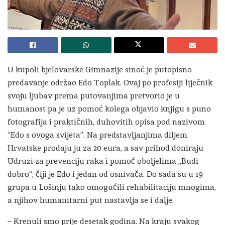
U kupoli bjelovarske Gimnazije sinoć je putopisno
predavanje održao Edo Toplak. Ovaj po profesiji liječnik
svoju ljubav prema putovanjima pretvorio je u
humanost pa je uz pomoć kolega objavio knjigu s puno
fotografija i praktičnih, duhovitih opisa pod nazivom
“Edo s ovoga svijeta”. Na predstavljanjima diljem
Hrvatske prodaju ju za 20 eura, a sav prihod doniraju
Udruzi za prevenciju raka i pomoć oboljelima „Budi
dobro“, čiji je Edo i jedan od osnivača. Do sada su u 19
grupa u Lošinju tako omogućili rehabilitaciju mnogima,
a njihov humanitarni put nastavlja se i dalje.
– Krenuli smo prije desetak godina. Na kraju svakog