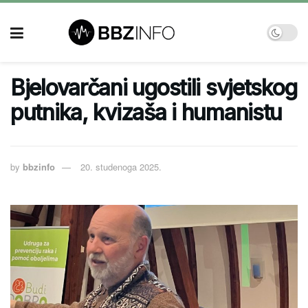
Bjelovarčani ugostili svjetskog
putnika, kvizaša i humanistu
by
bbzinfo
20. studenoga 2025.