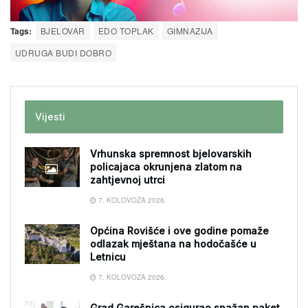
Tags:
BJELOVAR
EDO TOPLAK
GIMNAZIJA
UDRUGA BUDI DOBRO
Vijesti
Vrhunska spremnost bjelovarskih
policajaca okrunjena zlatom na
zahtjevnoj utrci
7. KOLOVOZA 2026.
Općina Rovišće i ove godine pomaže
odlazak mještana na hodočašće u
Letnicu
7. KOLOVOZA 2026.
Grad Garešnica osigurao snažan paket