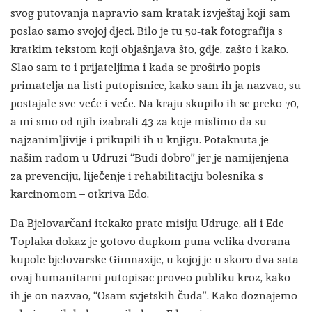
svog putovanja napravio sam kratak izvještaj koji sam
poslao samo svojoj djeci. Bilo je tu 50-tak fotografija s
kratkim tekstom koji objašnjava što, gdje, zašto i kako.
Slao sam to i prijateljima i kada se proširio popis
primatelja na listi putopisnice, kako sam ih ja nazvao, su
postajale sve veće i veće. Na kraju skupilo ih se preko 70,
a mi smo od njih izabrali 43 za koje mislimo da su
najzanimljivije i prikupili ih u knjigu. Potaknuta je
našim radom u Udruzi “Budi dobro” jer je namijenjena
za prevenciju, liječenje i rehabilitaciju bolesnika s
karcinomom – otkriva Edo.
Da Bjelovarčani itekako prate misiju Udruge, ali i Ede
Toplaka dokaz je gotovo dupkom puna velika dvorana
kupole bjelovarske Gimnazije, u kojoj je u skoro dva sata
ovaj humanitarni putopisac proveo publiku kroz, kako
ih je on nazvao, “Osam svjetskih čuda”. Kako doznajemo