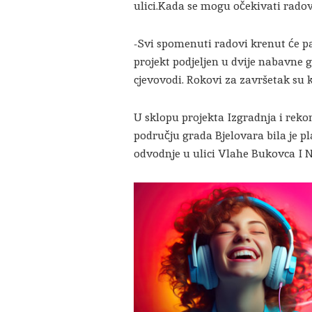
ulici.Kada se mogu očekivati rado
-Svi spomenuti radovi krenut će pa
projekt podjeljen u dvije nabavne g
cjevovodi. Rokovi za završetak su k
U sklopu projekta Izgradnja i reko
području grada Bjelovara bila je pl
odvodnje u ulici Vlahe Bukovca I Na