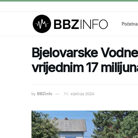
Početna
Bjelovarske Vodne
vrijednim 17 miliju
by
BBZinfo
11. siječnja 2024.