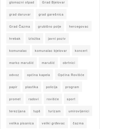
glomazni otpad
Grad Bjelovar
grad daruvar
grad garešnica
Grad Čazma
grubišno polje
hercegovac
hrebak
izložba
javni poziv
komunalac
komunalac bjelovar
koncert
marko marušić
marušić
obrtnici
odvoz
općina kapela
Općina Rovišće
papir
plastika
policija
program
promet
radovi
rovišće
sport
terezijana
tupš
turizam
umirovljenici
velika pisanica
veliki grđevac
čazma