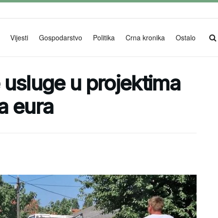
Vijesti
Gospodarstvo
Politika
Crna kronika
Ostalo
 usluge u projektima
na eura