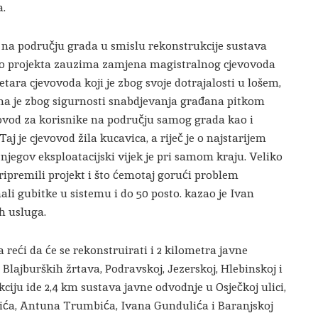
a.
a na području grada u smislu rekonstrukcije sustava
dio projekta zauzima zamjena magistralnog cjevovoda
metara cjevovoda koji je zbog svoje dotrajalosti u lošem,
na je zbog sigurnosti snabdjevanja građana pitkom
vovod za korisnike na području samog grada kao i
aj je cjevovod žila kucavica, a riječ je o najstarijem
 njegov eksploatacijski vijek je pri samom kraju. Veliko
ripremili projekt i što ćemotaj gorući problem
ali gubitke u sistemu i do 50 posto. kazao je Ivan
h usluga.
reći da će se rekonstruirati i 2 kilometra javne
i Blajburških žrtava, Podravskoj, Jezerskoj, Hlebinskoj i
kciju ide 2,4 km sustava javne odvodnje u Osječkoj ulici,
ića, Antuna Trumbića, Ivana Gundulića i Baranjskoj