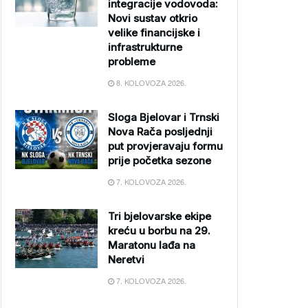
integracije vodovoda:
Novi sustav otkrio
velike financijske i
infrastrukturne
probleme
8. KOLOVOZA 2026.
Sloga Bjelovar i Trnski
Nova Rača posljednji
put provjeravaju formu
prije početka sezone
7. KOLOVOZA 2026.
Tri bjelovarske ekipe
kreću u borbu na 29.
Maratonu lađa na
Neretvi
7. KOLOVOZA 2026.