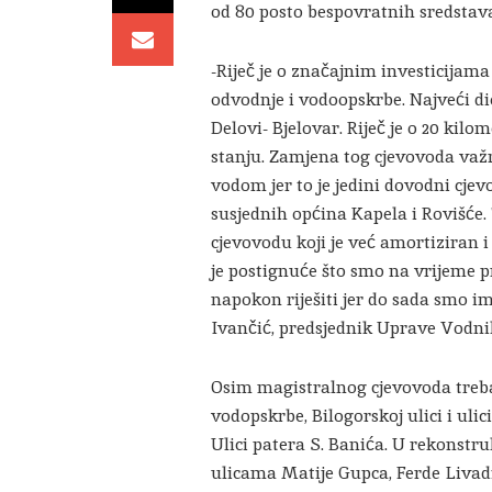
od 80 posto bespovratnih sredstav
-Riječ je o značajnim investicijam
odvodnje i vodoopskrbe. Najveći 
Delovi- Bjelovar. Riječ je o 20 kilo
stanju. Zamjena tog cjevovoda važ
vodom jer to je jedini dovodni cje
susjednih općina Kapela i Rovišće. T
cjevovodu koji je već amortiziran i
je postignuće što smo na vrijeme p
napokon riješiti jer do sada smo im
Ivančić, predsjednik Uprave Vodni
Osim magistralnog cjevovoda treba 
vodopskrbe, Bilogorskoj ulici i ulic
Ulici patera S. Banića. U rekonstru
ulicama Matije Gupca, Ferde Livad