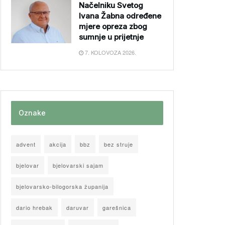
Načelniku Svetog
Ivana Žabna određene
mjere opreza zbog
sumnje u prijetnje
7. KOLOVOZA 2026.
Oznake
advent
akcija
bbz
bez struje
bjelovar
bjelovarski sajam
bjelovarsko-bilogorska županija
dario hrebak
daruvar
garešnica