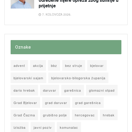
određene mjere opreza zbog sumnje u
prijetnje
7. KOLOVOZA 2026.
Oznake
advent
akcija
bbz
bez struje
bjelovar
bjelovarski sajam
bjelovarsko-bilogorska županija
dario hrebak
daruvar
garešnica
glomazni otpad
Grad Bjelovar
grad daruvar
grad garešnica
Grad Čazma
grubišno polje
hercegovac
hrebak
izložba
javni poziv
komunalac