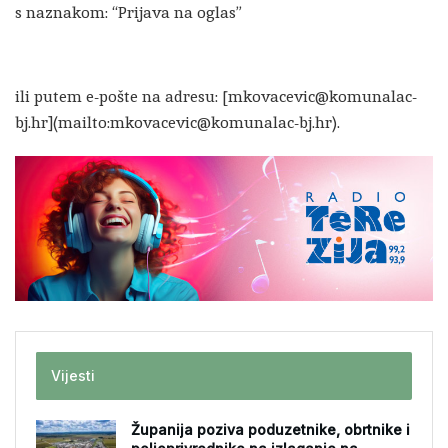
s naznakom: “Prijava na oglas”
ili putem e-pošte na adresu: [mkovacevic@komunalac-
bj.hr](mailto:mkovacevic@komunalac-bj.hr).
Vijesti
Županija poziva poduzetnike, obrtnike i