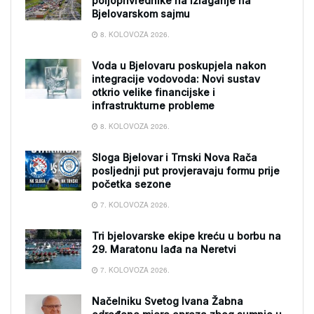
poljoprivrednike na izlaganje na
Bjelovarskom sajmu
8. KOLOVOZA 2026.
Voda u Bjelovaru poskupjela nakon
integracije vodovoda: Novi sustav
otkrio velike financijske i
infrastrukturne probleme
8. KOLOVOZA 2026.
Sloga Bjelovar i Trnski Nova Rača
posljednji put provjeravaju formu prije
početka sezone
7. KOLOVOZA 2026.
Tri bjelovarske ekipe kreću u borbu na
29. Maratonu lađa na Neretvi
7. KOLOVOZA 2026.
Načelniku Svetog Ivana Žabna