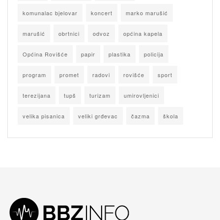
komunalac bjelovar
koncert
marko marušić
marušić
obrtnici
odvoz
općina kapela
Općina Rovišće
papir
plastika
policija
program
promet
radovi
rovišće
sport
terezijana
tupš
turizam
umirovljenici
velika pisanica
veliki grđevac
čazma
škola