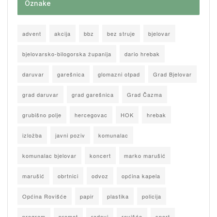
Oznake
advent
akcija
bbz
bez struje
bjelovar
bjelovarsko-bilogorska županija
dario hrebak
daruvar
garešnica
glomazni otpad
Grad Bjelovar
grad daruvar
grad garešnica
Grad Čazma
grubišno polje
hercegovac
HOK
hrebak
izložba
javni poziv
komunalac
komunalac bjelovar
koncert
marko marušić
marušić
obrtnici
odvoz
općina kapela
Općina Rovišće
papir
plastika
policija
program
promet
radovi
rovišće
sport