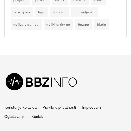
terezijana
tupš
turizam
umirovljenici
velika pisanica
veliki grđevac
čazma
škola
Korištenje kolačića
Pravila o privatnosti
Impressum
Oglašavanje
Kontakt