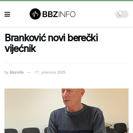
Branković novi berečki
vijećnik
by
bbzinfo
17. prosinca 2025.