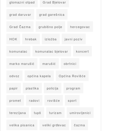
glomazni otpad
Grad Bjelovar
grad daruvar
grad garešnica
Grad Čazma
grubišno polje
hercegovac
HOK
hrebak
izložba
javni poziv
komunalac
komunalac bjelovar
koncert
marko marušić
marušić
obrtnici
odvoz
općina kapela
Općina Rovišće
papir
plastika
policija
program
promet
radovi
rovišće
sport
terezijana
tupš
turizam
umirovljenici
velika pisanica
veliki grđevac
čazma