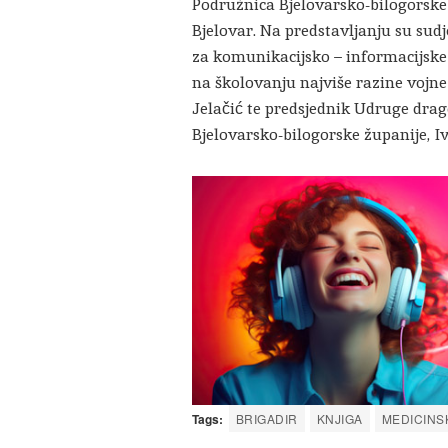
Podružnica Bjelovarsko-bilogorske
Bjelovar. Na predstavljanju su sud
za komunikacijsko – informacijske
na školovanju najviše razine vojne
Jelačić te predsjednik Udruge dra
Bjelovarsko-bilogorske županije, I
Tags:
BRIGADIR
KNJIGA
MEDICINS