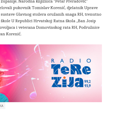
 županije, Narodna knjižnica “Petar Preradović”
jelovali pukovnik Tomislav Korenić, djelatnik Uprave
 sustave Glavnog stožera oružanih snaga RH, trenutno
 škole U Republici Hrvatskoj: Ratna škola „Ban Josip
govoljaca i veterana Domovinskog rata RH, Podružnice
van Korenić.
KA