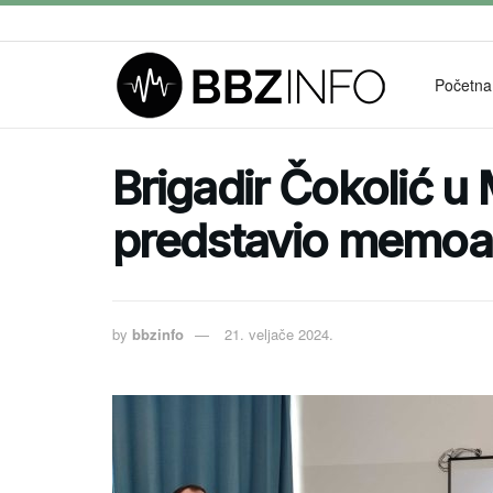
Početna
Brigadir Čokolić u
predstavio memoar
by
bbzinfo
21. veljače 2024.