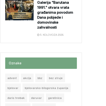
Galerija “Barutana
1991.” otvara vrata
građanima povodom
Dana pobjede i
domovinske
zahvalnosti
5. KOLOVOZA 2026.
Oznake
advent
akcija
bbz
bez struje
bjelovar
bjelovarsko-bilogorska županija
dario hrebak
daruvar
garešnica