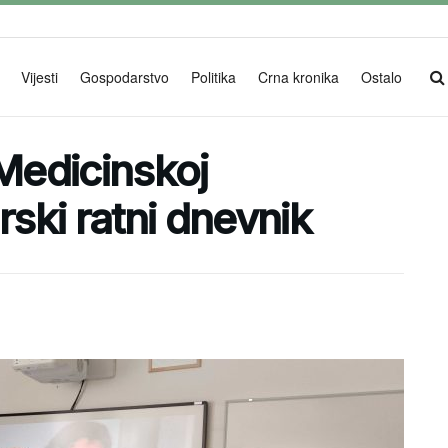
Vijesti
Gospodarstvo
Politika
Crna kronika
Ostalo
 Medicinskoj
ski ratni dnevnik