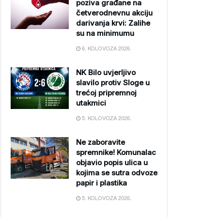
poziva građane na
četverodnevnu akciju
darivanja krvi: Zalihe
su na minimumu
6. KOLOVOZA 2026.
NK Bilo uvjerljivo
slavilo protiv Sloge u
trećoj pripremnoj
utakmici
5. KOLOVOZA 2026.
Ne zaboravite
spremnike! Komunalac
objavio popis ulica u
kojima se sutra odvoze
papir i plastika
5. KOLOVOZA 2026.