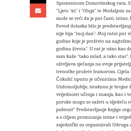
Spomenicom Domovinskog rata, S
“Ljeto ‘95” i “Oluja” te Medaljom z
može se reći da je put časti, istine,
Povod dolaska bilo je predstavljanj
nije bija “moj dan”: Moj ratni put 1
godine koje je preživio na najtežim 
godina života”. U rat je ušao kao d
sam kaže “tako mlad, a tako star
oživljava sjećanja na svoje prijatel
trenutke prožete humorom. Cijela k
Čokolić uputio je učenicima Medic
Uzdomoljublje, istaknuo je brojne ž
vrijednosti učenja i znanja, kao i 
poruke mogu se sažeti u sljedeću re
pošteni!” Predstavljanje knjige or
a s ciljem promicanja istine i vrij
zajednički su organizirali Udruga