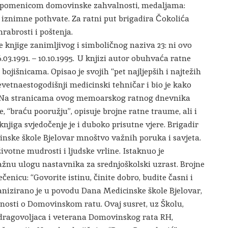
pomenicom domovinske zahvalnosti, medaljama:
a iznimne pothvate. Za ratni put brigadira Čokolića
 hrabrosti i poštenja.
e knjige zanimljivog i simboličnog naziva 23: ni ovo
6.03.1991. – 10.10.1995. U knjizi autor obuhvaća ratne
bojišnicama. Opisao je svojih “pet najljepših i najtežih
evetnaestogodišnji medicinski tehničar i bio je kako
”. Na stranicama ovog memoarskog ratnog dnevnika
je, “braću pooružju”, opisuje brojne ratne traume, ali i
njiga svjedočenje je i duboko prisutne vjere. Brigadir
inske škole Bjelovar mnoštvo važnih poruka i savjeta.
ivotne mudrosti i ljudske vrline. Istaknuo je
važnu ulogu nastavnika za srednjoškolski uzrast. Brojne
čenicu: “Govorite istinu, činite dobro, budite časni i
ganizirano je u povodu Dana Medicinske škole Bjelovar,
ednosti o Domovinskom ratu. Ovaj susret, uz Školu,
 dragovoljaca i veterana Domovinskog rata RH,