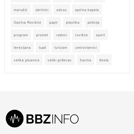
marušić
obrtnici
odvoz
općina kapela
Općina Rovišće
papir
plastika
policija
program
promet
radovi
rovišće
sport
terezijana
tupš
turizam
umirovljenici
velika pisanica
veliki grđevac
čazma
škola