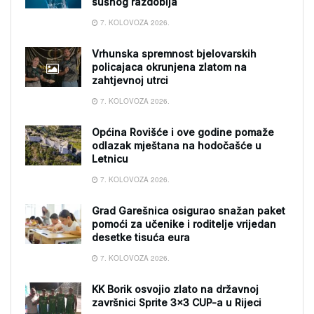
sušnog razdoblja
7. KOLOVOZA 2026.
Vrhunska spremnost bjelovarskih
policajaca okrunjena zlatom na
zahtjevnoj utrci
7. KOLOVOZA 2026.
Općina Rovišće i ove godine pomaže
odlazak mještana na hodočašće u
Letnicu
7. KOLOVOZA 2026.
Grad Garešnica osigurao snažan paket
pomoći za učenike i roditelje vrijedan
desetke tisuća eura
7. KOLOVOZA 2026.
KK Borik osvojio zlato na državnoj
završnici Sprite 3×3 CUP-a u Rijeci