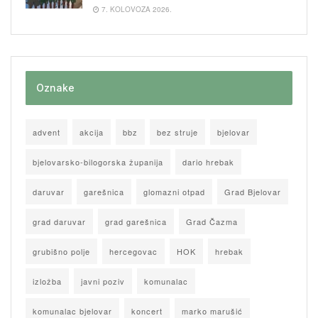
7. KOLOVOZA 2026.
Oznake
advent
akcija
bbz
bez struje
bjelovar
bjelovarsko-bilogorska županija
dario hrebak
daruvar
garešnica
glomazni otpad
Grad Bjelovar
grad daruvar
grad garešnica
Grad Čazma
grubišno polje
hercegovac
HOK
hrebak
izložba
javni poziv
komunalac
komunalac bjelovar
koncert
marko marušić