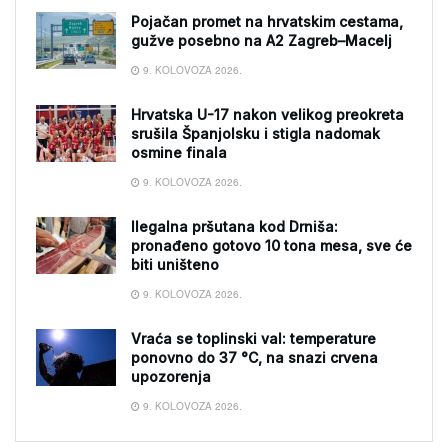
Pojačan promet na hrvatskim cestama,
gužve posebno na A2 Zagreb–Macelj
9. KOLOVOZA 2026.
Hrvatska U-17 nakon velikog preokreta
srušila Španjolsku i stigla nadomak
osmine finala
9. KOLOVOZA 2026.
Ilegalna pršutana kod Drniša:
pronađeno gotovo 10 tona mesa, sve će
biti uništeno
9. KOLOVOZA 2026.
Vraća se toplinski val: temperature
ponovno do 37 °C, na snazi crvena
upozorenja
9. KOLOVOZA 2026.