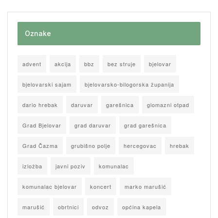
Oznake
advent
akcija
bbz
bez struje
bjelovar
bjelovarski sajam
bjelovarsko-bilogorska županija
dario hrebak
daruvar
garešnica
glomazni otpad
Grad Bjelovar
grad daruvar
grad garešnica
Grad Čazma
grubišno polje
hercegovac
hrebak
izložba
javni poziv
komunalac
komunalac bjelovar
koncert
marko marušić
marušić
obrtnici
odvoz
općina kapela