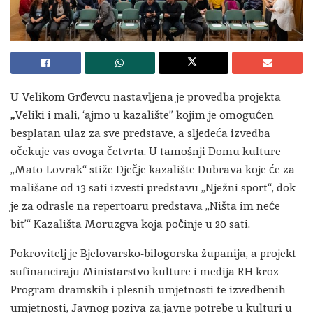
U Velikom Grđevcu nastavljena je provedba projekta
„
Veliki i mali, ‘ajmo u kazalište” kojim je omogućen
besplatan ulaz za sve predstave, a sljedeća izvedba
očekuje vas ovoga četvrta. U tamošnji Domu kulture
„Mato Lovrak“ stiže Dječje kazalište Dubrava koje će za
mališane od 13 sati izvesti predstavu „Nježni sport“, dok
je za odrasle na repertoaru predstava „Ništa im neće
bit’“ Kazališta Moruzgva koja počinje u 20 sati.
Pokrovitelj je Bjelovarsko-bilogorska županija, a projekt
sufinanciraju Ministarstvo kulture i medija RH kroz
Program dramskih i plesnih umjetnosti te izvedbenih
umjetnosti, Javnog poziva za javne potrebe u kulturi u