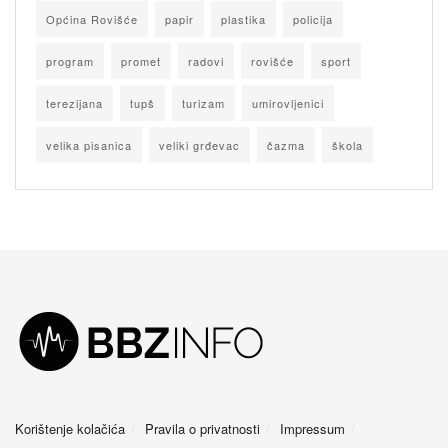
Općina Rovišće
papir
plastika
policija
program
promet
radovi
rovišće
sport
terezijana
tupš
turizam
umirovljenici
velika pisanica
veliki grđevac
čazma
škola
Korištenje kolačića
Pravila o privatnosti
Impressum