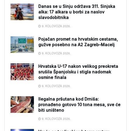
Danas se u Sinju održava 311. Sinjska
alka: 17 alkara u borbi za naslov
slavodobitnika
9. KOLOVOZA 2026.
Pojačan promet na hrvatskim cestama,
gužve posebno na A2 Zagreb–Macelj
9. KOLOVOZA 2026.
Hrvatska U-17 nakon velikog preokreta
srušila Španjolsku i stigla nadomak
osmine finala
9. KOLOVOZA 2026.
Ilegalna pršutana kod Drniša:
pronađeno gotovo 10 tona mesa, sve će
biti uništeno
9. KOLOVOZA 2026.