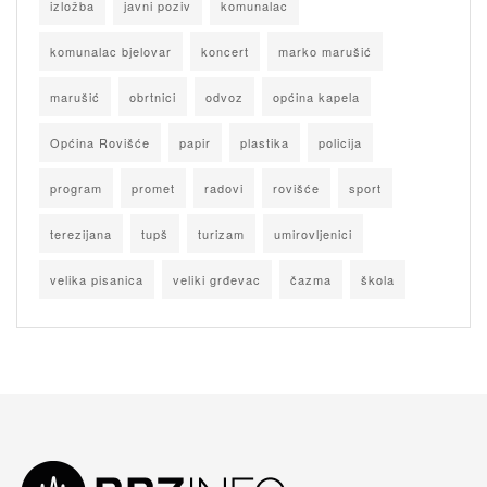
izložba
javni poziv
komunalac
komunalac bjelovar
koncert
marko marušić
marušić
obrtnici
odvoz
općina kapela
Općina Rovišće
papir
plastika
policija
program
promet
radovi
rovišće
sport
terezijana
tupš
turizam
umirovljenici
velika pisanica
veliki grđevac
čazma
škola