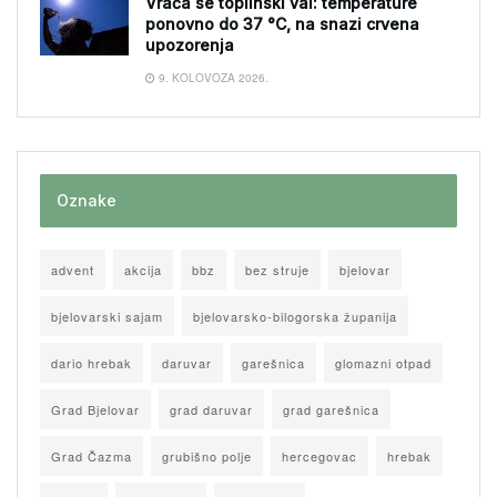
Vraća se toplinski val: temperature
ponovno do 37 °C, na snazi crvena
upozorenja
9. KOLOVOZA 2026.
Oznake
advent
akcija
bbz
bez struje
bjelovar
bjelovarski sajam
bjelovarsko-bilogorska županija
dario hrebak
daruvar
garešnica
glomazni otpad
Grad Bjelovar
grad daruvar
grad garešnica
Grad Čazma
grubišno polje
hercegovac
hrebak