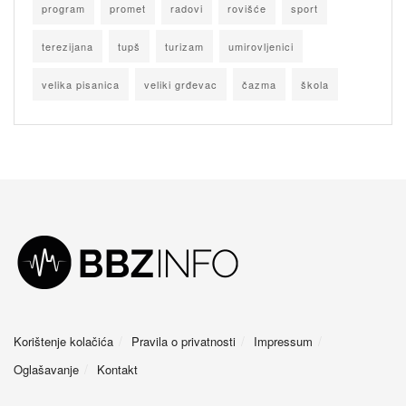
program
promet
radovi
rovišće
sport
terezijana
tupš
turizam
umirovljenici
velika pisanica
veliki grđevac
čazma
škola
Korištenje kolačića
Pravila o privatnosti
Impressum
Oglašavanje
Kontakt