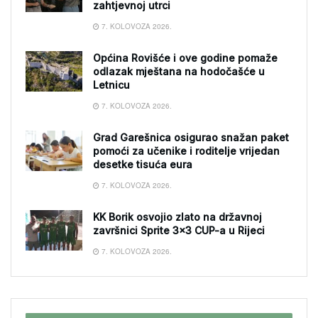
zahtjevnoj utrci
7. KOLOVOZA 2026.
Općina Rovišće i ove godine pomaže
odlazak mještana na hodočašće u
Letnicu
7. KOLOVOZA 2026.
Grad Garešnica osigurao snažan paket
pomoći za učenike i roditelje vrijedan
desetke tisuća eura
7. KOLOVOZA 2026.
KK Borik osvojio zlato na državnoj
završnici Sprite 3×3 CUP-a u Rijeci
7. KOLOVOZA 2026.