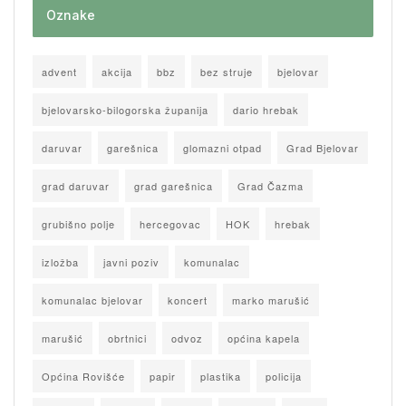
Oznake
advent
akcija
bbz
bez struje
bjelovar
bjelovarsko-bilogorska županija
dario hrebak
daruvar
garešnica
glomazni otpad
Grad Bjelovar
grad daruvar
grad garešnica
Grad Čazma
grubišno polje
hercegovac
HOK
hrebak
izložba
javni poziv
komunalac
komunalac bjelovar
koncert
marko marušić
marušić
obrtnici
odvoz
općina kapela
Općina Rovišće
papir
plastika
policija