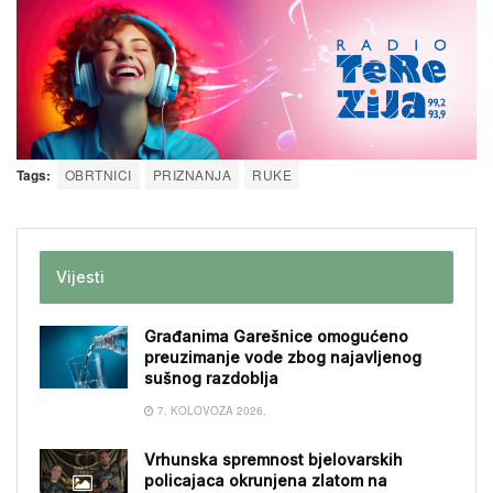
Tags:
OBRTNICI
PRIZNANJA
RUKE
Vijesti
Građanima Garešnice omogućeno
preuzimanje vode zbog najavljenog
sušnog razdoblja
7. KOLOVOZA 2026.
Vrhunska spremnost bjelovarskih
policajaca okrunjena zlatom na