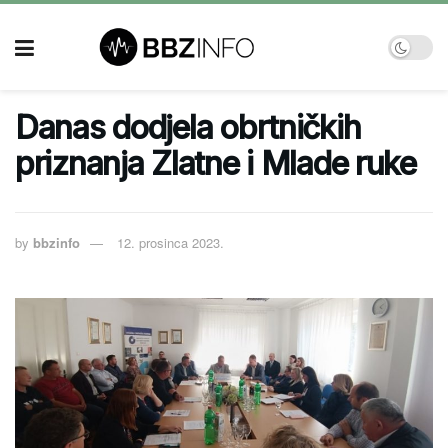
Danas dodjela obrtničkih
priznanja Zlatne i Mlade ruke
by
bbzinfo
12. prosinca 2023.