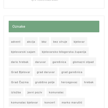
Oznake
advent
akcija
bbz
bez struje
bjelovar
bjelovarski sajam
bjelovarsko-bilogorska županija
dario hrebak
daruvar
garešnica
glomazni otpad
Grad Bjelovar
grad daruvar
grad garešnica
Grad Čazma
grubišno polje
hercegovac
hrebak
izložba
javni poziv
komunalac
komunalac bjelovar
koncert
marko marušić