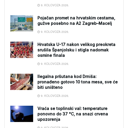
9. KOLOVOZA 2026.
Pojačan promet na hrvatskim cestama,
gužve posebno na A2 Zagreb–Macelj
9. KOLOVOZA 2026.
Hrvatska U-17 nakon velikog preokreta
srušila Španjolsku i stigla nadomak
osmine finala
9. KOLOVOZA 2026.
Ilegalna pršutana kod Drniša:
pronađeno gotovo 10 tona mesa, sve će
biti uništeno
9. KOLOVOZA 2026.
Vraća se toplinski val: temperature
ponovno do 37 °C, na snazi crvena
upozorenja
9. KOLOVOZA 2026.