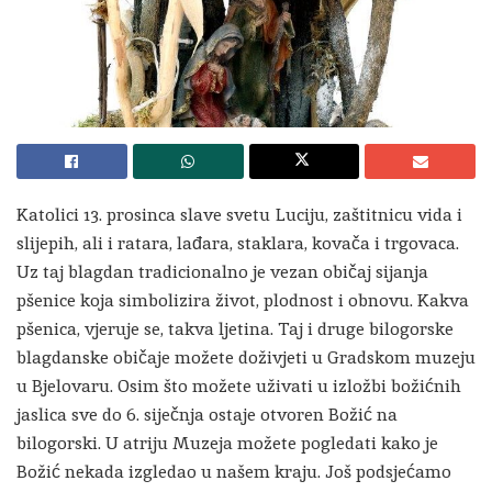
Katolici 13. prosinca slave svetu Luciju, zaštitnicu vida i
slijepih, ali i ratara, lađara, staklara, kovača i trgovaca.
Uz taj blagdan tradicionalno je vezan običaj sijanja
pšenice koja simbolizira život, plodnost i obnovu. Kakva
pšenica, vjeruje se, takva ljetina. Taj i druge bilogorske
blagdanske običaje možete doživjeti u Gradskom muzeju
u Bjelovaru. Osim što možete uživati u izložbi božićnih
jaslica sve do 6. siječnja ostaje otvoren Božić na
bilogorski. U atriju Muzeja možete pogledati kako je
Božić nekada izgledao u našem kraju. Još podsjećamo