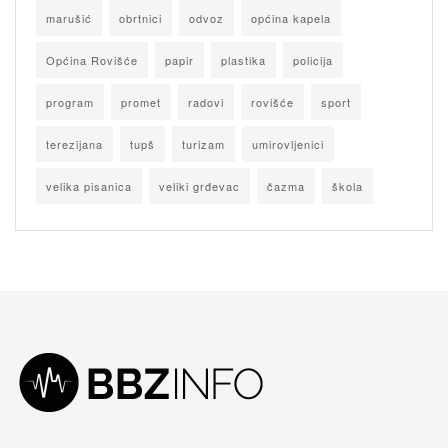
marušić
obrtnici
odvoz
općina kapela
Općina Rovišće
papir
plastika
policija
program
promet
radovi
rovišće
sport
terezijana
tupš
turizam
umirovljenici
velika pisanica
veliki grđevac
čazma
škola