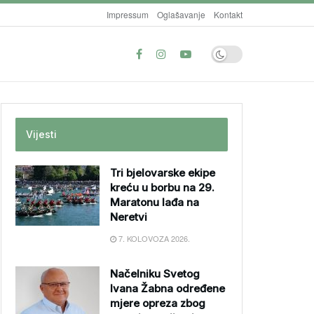
Impressum
Oglašavanje
Kontakt
Vijesti
Tri bjelovarske ekipe
kreću u borbu na 29.
Maratonu lađa na
Neretvi
7. KOLOVOZA 2026.
Načelniku Svetog
Ivana Žabna određene
mjere opreza zbog