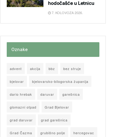
hodočašće u Letnicu
7. KOLOVOZA 2026.
Oznake
advent
akcija
bbz
bez struje
bjelovar
bjelovarsko-bilogorska županija
dario hrebak
daruvar
garešnica
glomazni otpad
Grad Bjelovar
grad daruvar
grad garešnica
Grad Čazma
grubišno polje
hercegovac