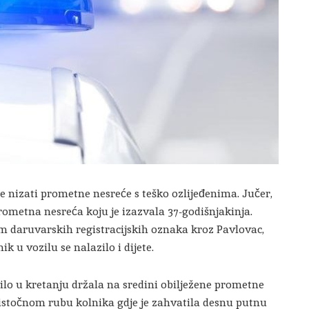
 se nizati prometne nesreće s teško ozlijeđenima. Jučer,
prometna nesreća koju je izazvala 37-godišnjakinja.
 daruvarskih registracijskih oznaka kroz Pavlovac,
k u vozilu se nalazilo i dijete.
zilo u kretanju držala na sredini obilježene prometne
 istočnom rubu kolnika gdje je zahvatila desnu putnu