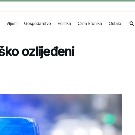
Vijesti
Gospodarstvo
Politika
Crna kronika
Ostalo
eško ozlijeđeni