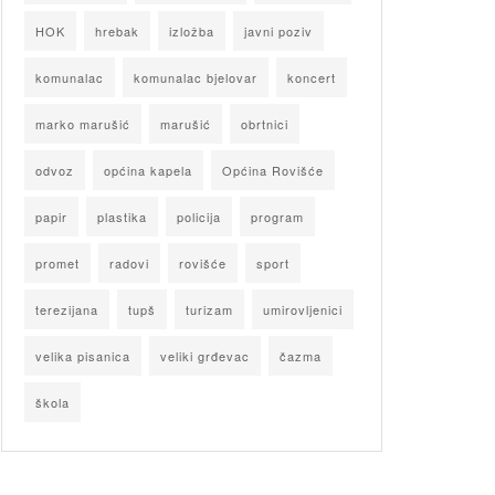
HOK
hrebak
izložba
javni poziv
komunalac
komunalac bjelovar
koncert
marko marušić
marušić
obrtnici
odvoz
općina kapela
Općina Rovišće
papir
plastika
policija
program
promet
radovi
rovišće
sport
terezijana
tupš
turizam
umirovljenici
velika pisanica
veliki grđevac
čazma
škola