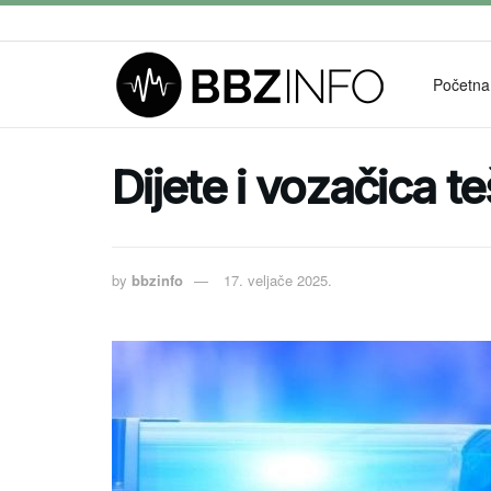
Početna
Dijete i vozačica t
by
bbzinfo
17. veljače 2025.