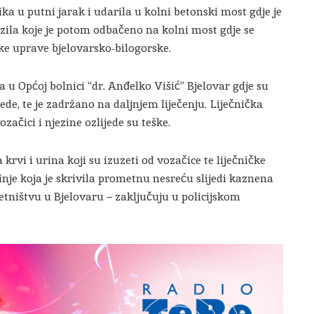
ika u putni jarak i udarila u kolni betonski most gdje je
ozila koje je potom odbačeno na kolni most gdje se
ijske uprave bjelovarsko-bilogorske.
 u Općoj bolnici “dr. Anđelko Višić” Bjelovar gdje su
ede, te je zadržano na daljnjem liječenju. Liječnička
ozačici i njezine ozlijede su teške.
krvi i urina koji su izuzeti od vozačice te liječničke
nje koja je skrivila prometnu nesreću slijedi kaznena
ništvu u Bjelovaru – zaključuju u policijskom