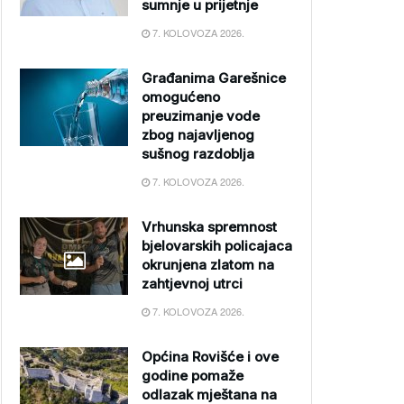
sumnje u prijetnje
7. KOLOVOZA 2026.
Građanima Garešnice
omogućeno
preuzimanje vode
zbog najavljenog
sušnog razdoblja
7. KOLOVOZA 2026.
Vrhunska spremnost
bjelovarskih policajaca
okrunjena zlatom na
zahtjevnoj utrci
7. KOLOVOZA 2026.
Općina Rovišće i ove
godine pomaže
odlazak mještana na