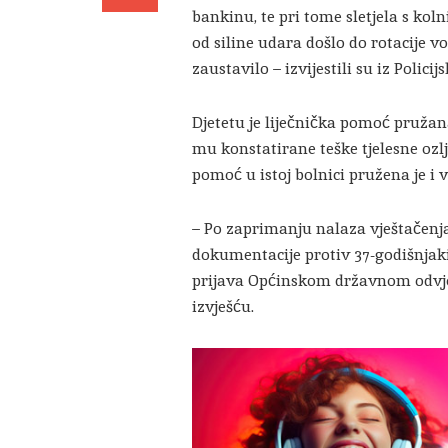
bankinu, te pri tome sletjela s koln
od siline udara došlo do rotacije v
zaustavilo – izvijestili su iz Polic
Djetetu je liječnička pomoć pružana
mu konstatirane teške tjelesne ozlj
pomoć u istoj bolnici pružena je i v
– Po zaprimanju nalaza vještačenja 
dokumentacije protiv 37-godišnjaki
prijava Općinskom državnom odvjet
izvješću.