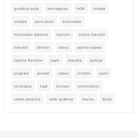
grubišno polje
hercegovac
HOK
hrebak
izložba
javni poziv
komunalac
komunalac bjelovar
koncert
marko marušić
marušić
obrtnici
odvoz
općina kapela
Općina Rovišće
papir
plastika
policija
program
promet
radovi
rovišće
sport
terezijana
tupš
turizam
umirovljenici
velika pisanica
veliki grđevac
čazma
škola