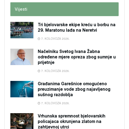
Vijesti
Tri bjelovarske ekipe kreću u borbu na
29. Maratonu lađa na Neretvi
7. KOLOVOZA 2026.
Načelniku Svetog Ivana Žabna
određene mjere opreza zbog sumnje u
prijetnje
7. KOLOVOZA 2026.
Građanima Garešnice omogućeno
preuzimanje vode zbog najavljenog
sušnog razdoblja
7. KOLOVOZA 2026.
Vrhunska spremnost bjelovarskih
policajaca okrunjena zlatom na
zahtjevnoj utrci