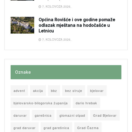
7. KOLOVOZA 2026.
Općina Rovišće i ove godine pomaže
odlazak mještana na hodočašće u
Letnicu
7. KOLOVOZA 2026.
Oznake
advent
akcija
bbz
bez struje
bjelovar
bjelovarsko-bilogorska županija
dario hrebak
daruvar
garešnica
glomazni otpad
Grad Bjelovar
grad daruvar
grad garešnica
Grad Čazma