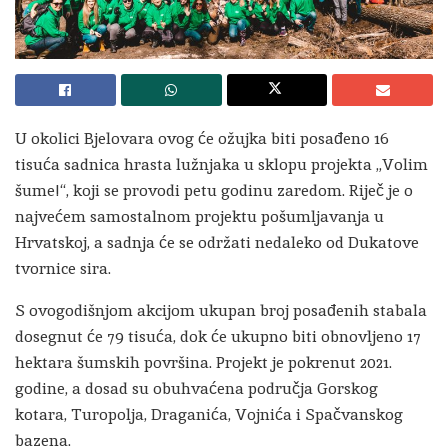
U okolici Bjelovara ovog će ožujka biti posađeno 16
tisuća sadnica hrasta lužnjaka u sklopu projekta „Volim
šume!“, koji se provodi petu godinu zaredom. Riječ je o
najvećem samostalnom projektu pošumljavanja u
Hrvatskoj, a sadnja će se održati nedaleko od Dukatove
tvornice sira.
S ovogodišnjom akcijom ukupan broj posađenih stabala
dosegnut će 79 tisuća, dok će ukupno biti obnovljeno 17
hektara šumskih površina. Projekt je pokrenut 2021.
godine, a dosad su obuhvaćena područja Gorskog
kotara, Turopolja, Draganića, Vojnića i Spačvanskog
bazena.