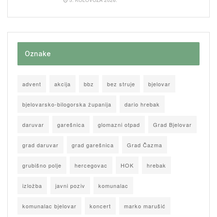
5. KOLOVOZA 2026.
Oznake
advent
akcija
bbz
bez struje
bjelovar
bjelovarsko-bilogorska županija
dario hrebak
daruvar
garešnica
glomazni otpad
Grad Bjelovar
grad daruvar
grad garešnica
Grad Čazma
grubišno polje
hercegovac
HOK
hrebak
izložba
javni poziv
komunalac
komunalac bjelovar
koncert
marko marušić