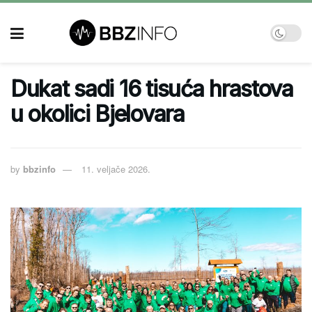
Dukat sadi 16 tisuća hrastova
u okolici Bjelovara
by
bbzinfo
11. veljače 2026.