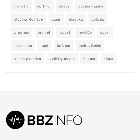
marušić
obrtnici
odvoz
općina kapela
Općina Rovišće
papir
plastika
policija
program
promet
radovi
rovišće
sport
terezijana
tupš
turizam
umirovljenici
velika pisanica
veliki grđevac
čazma
škola