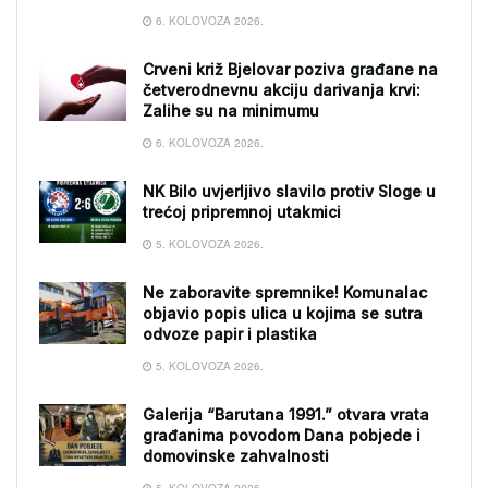
6. KOLOVOZA 2026.
Crveni križ Bjelovar poziva građane na
četverodnevnu akciju darivanja krvi:
Zalihe su na minimumu
6. KOLOVOZA 2026.
NK Bilo uvjerljivo slavilo protiv Sloge u
trećoj pripremnoj utakmici
5. KOLOVOZA 2026.
Ne zaboravite spremnike! Komunalac
objavio popis ulica u kojima se sutra
odvoze papir i plastika
5. KOLOVOZA 2026.
Galerija “Barutana 1991.” otvara vrata
građanima povodom Dana pobjede i
domovinske zahvalnosti