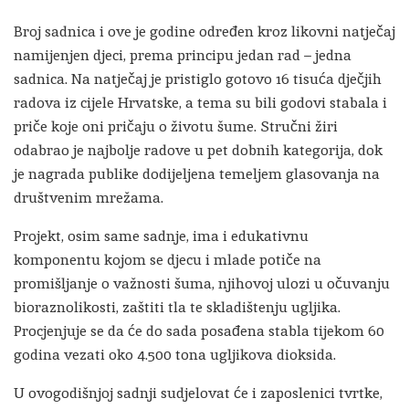
Broj sadnica i ove je godine određen kroz likovni natječaj
namijenjen djeci, prema principu jedan rad – jedna
sadnica. Na natječaj je pristiglo gotovo 16 tisuća dječjih
radova iz cijele Hrvatske, a tema su bili godovi stabala i
priče koje oni pričaju o životu šume. Stručni žiri
odabrao je najbolje radove u pet dobnih kategorija, dok
je nagrada publike dodijeljena temeljem glasovanja na
društvenim mrežama.
Projekt, osim same sadnje, ima i edukativnu
komponentu kojom se djecu i mlade potiče na
promišljanje o važnosti šuma, njihovoj ulozi u očuvanju
bioraznolikosti, zaštiti tla te skladištenju ugljika.
Procjenjuje se da će do sada posađena stabla tijekom 60
godina vezati oko 4.500 tona ugljikova dioksida.
U ovogodišnjoj sadnji sudjelovat će i zaposlenici tvrtke,