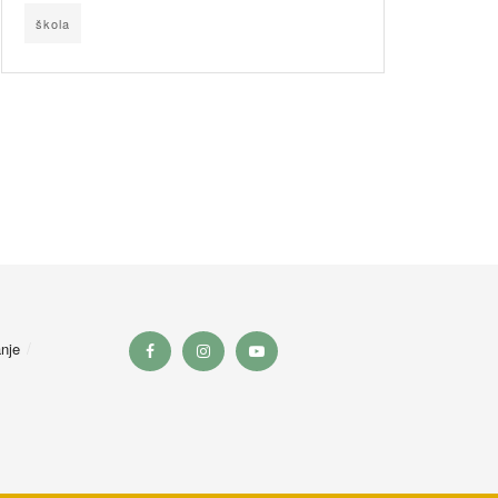
škola
nje