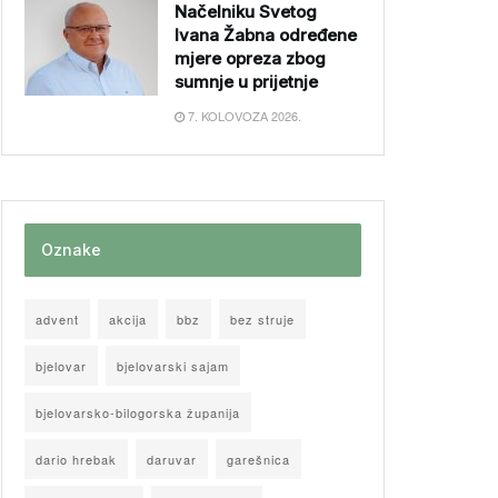
Načelniku Svetog
Ivana Žabna određene
mjere opreza zbog
sumnje u prijetnje
7. KOLOVOZA 2026.
Oznake
advent
akcija
bbz
bez struje
bjelovar
bjelovarski sajam
bjelovarsko-bilogorska županija
dario hrebak
daruvar
garešnica