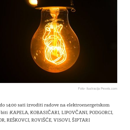
Foto- Ilustracija Pexels.com
 do 14:00 sati izvoditi radove na elektroenergetskom
uje biti :KAPELA, KOBASIČARI, LIPOVČANI, PODGORCI,
, REŠKOVCI, ROVIŠĆE, VISOVI, ŠIPTARI