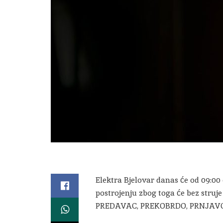
Elektra Bjelovar danas će od 09:00
postrojenju zbog toga će bez str
PREDAVAC, PREKOBRDO, PRNJAVOR