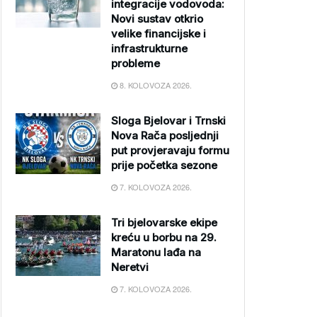
integracije vodovoda:
Novi sustav otkrio
velike financijske i
infrastrukturne
probleme
8. KOLOVOZA 2026.
Sloga Bjelovar i Trnski
Nova Rača posljednji
put provjeravaju formu
prije početka sezone
7. KOLOVOZA 2026.
Tri bjelovarske ekipe
kreću u borbu na 29.
Maratonu lađa na
Neretvi
7. KOLOVOZA 2026.