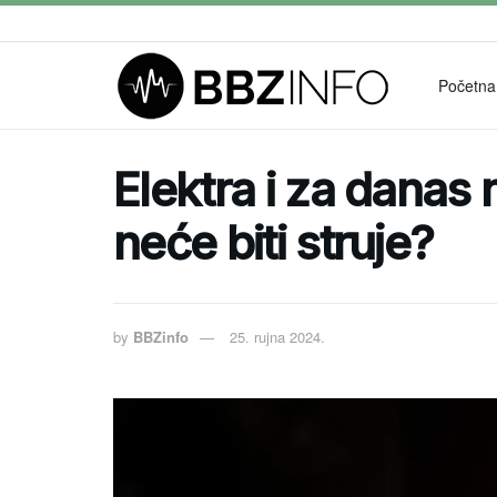
Početna
Elektra i za danas 
neće biti struje?
by
BBZinfo
25. rujna 2024.