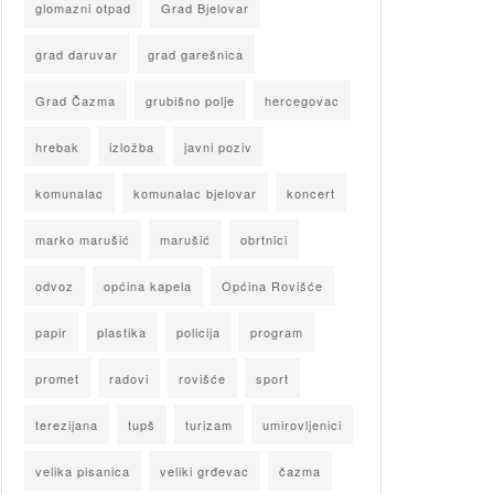
glomazni otpad
Grad Bjelovar
grad daruvar
grad garešnica
Grad Čazma
grubišno polje
hercegovac
hrebak
izložba
javni poziv
komunalac
komunalac bjelovar
koncert
marko marušić
marušić
obrtnici
odvoz
općina kapela
Općina Rovišće
papir
plastika
policija
program
promet
radovi
rovišće
sport
terezijana
tupš
turizam
umirovljenici
velika pisanica
veliki grđevac
čazma