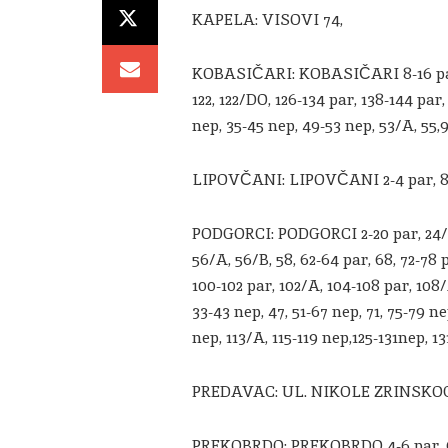
KAPELA: VISOVI 74,
KOBASIČARI: KOBASIČARI 8-16 par, 2
122, 122/DO, 126-134 par, 138-144 par, 1
nep, 35-45 nep, 49-53 nep, 53/A, 5
LIPOVČANI: LIPOVČANI 2-4 par, 8, 14-
PODGORCI: PODGORCI 2-20 par, 24/A, 
56/A, 56/B, 58, 62-64 par, 68, 72-78
100-102 par, 102/A, 104-108 par, 108/A
33-43 nep, 47, 51-67 nep, 71, 75-79 ne
nep, 113/A, 115-119 nep,125-131nep, 13
PREDAVAC: UL. NIKOLE ZRINSKOGA 
PREKOBRDO: PREKOBRDO 4-6 par, 6/A, 