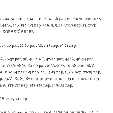
0-24 par, 30-34 par, 38, 42-56 par, 60, 64-70 par, 92/B,
44/A, 146, 154, 1-3 nep, 3/A, 5, 9, 13, 17-19 nep, 23, 27-31
5,91,KOBASIČARI BB,
16 par, 22-26 par, 30, 1-13 nep, 19-21 nep,
26-32 par, 36, 40, 40/C, 42-44 par, 44/A, 46-54 par,
 par, 78/A, 78/B, 80-90 par,90/A,90/B, 92-98 par, 98/A,
, 110-144 par, 1-5 nep, 5/E, 7-13 nep, 19-23 nep, 27-29 nep,
p, 79/A, 81, 85-87 nep, 91-97 nep, 101-103 nep, 107, 111-113
1/A, 133-137 nep, 143-145 nep, 149-151 nep,
22, 19-21 nep,
8-10 par, 16-30 par, 32/A, 32/H, 34, 38, 38/PP, 48, 72,