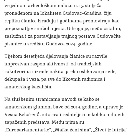
vrijednom arheološkom nalazu iz 15. stoljeća,
pronađenom na lokalitetu Gudovac–Gradina, čiju
repliku članice izrađuju i godinama promoviraju kao
prepoznatljiv simbol mjesta. Udruga je, među ostalim,
zaslužna i za postavljanje trajnog postava Gudovačke
pisanice u središtu Gudovca 2024. godine.
Tijekom desetljeća djelovanja članice su razvile
impresivan raspon aktivnosti, od tradicijskih
rukotvorina i izrade nakita, preko oslikavanja svile,
dekupaža i veza, pa sve do likovnih radionica i
amaterskog kazališta.
Na službenim stranicama navodi se kako se
amaterskom glumom bave od 2019. godine, a upravo je
Vesna Belošević autorica i redateljica nekoliko njihovih
zapaženih predstava. Među njima su
„Europarlamentarke“, „Majka ženi sina“, „Život je lutrija“