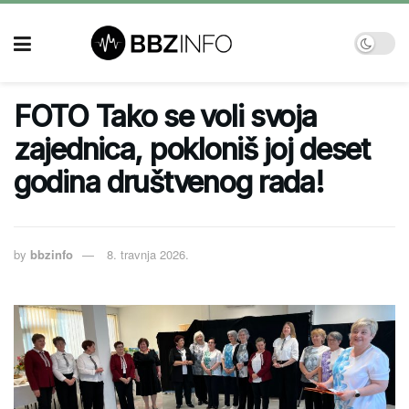
FOTO Tako se voli svoja
zajednica, pokloniš joj deset
godina društvenog rada!
by
bbzinfo
8. travnja 2026.