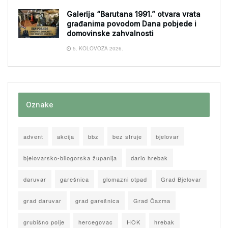
Galerija “Barutana 1991.” otvara vrata
građanima povodom Dana pobjede i
domovinske zahvalnosti
5. KOLOVOZA 2026.
Oznake
advent
akcija
bbz
bez struje
bjelovar
bjelovarsko-bilogorska županija
dario hrebak
daruvar
garešnica
glomazni otpad
Grad Bjelovar
grad daruvar
grad garešnica
Grad Čazma
grubišno polje
hercegovac
HOK
hrebak