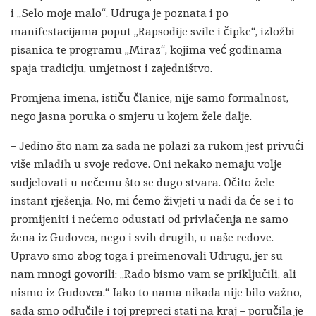
i „Selo moje malo“. Udruga je poznata i po
manifestacijama poput „Rapsodije svile i čipke“, izložbi
pisanica te programu „Miraz“, kojima već godinama
spaja tradiciju, umjetnost i zajedništvo.
Promjena imena, ističu članice, nije samo formalnost,
nego jasna poruka o smjeru u kojem žele dalje.
– Jedino što nam za sada ne polazi za rukom jest privući
više mladih u svoje redove. Oni nekako nemaju volje
sudjelovati u nečemu što se dugo stvara. Očito žele
instant rješenja. No, mi ćemo živjeti u nadi da će se i to
promijeniti i nećemo odustati od privlačenja ne samo
žena iz Gudovca, nego i svih drugih, u naše redove.
Upravo smo zbog toga i preimenovali Udrugu, jer su
nam mnogi govorili: „Rado bismo vam se priključili, ali
nismo iz Gudovca.“ Iako to nama nikada nije bilo važno,
sada smo odlučile i toj prepreci stati na kraj – poručila je