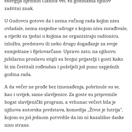
energija njezinih članica već su godinama njihov
zaštitni znak.
U Gudovcu gotovo da i nema ručnog rada kojim nisu
ovladale, nema susjedne udruge s kojom nisu surađivale,
a rijetki su tjedni u kojima ne organiziraju radionicu,
izložbu, predstavu ili neko drugo događanje za svoje
sumještane i Bjelovarčane. Upravo zato, na njihovu
jubilarnu proslavu stigli su brojni prijatelji i gosti kako
bi im čestitali rođendan i poželjeli još puno uspješnih
godina rada.
A da večer ne prođe bez iznenađenja, pobrinule su se,
kao i uvijek, same slavljenice. Za goste su pripremile
bogat slavljenički program, a vrhunac večeri bila je
njihova autorska predstava, komedija „Život je lutrija“,
kojom su još jednom potvrdile da im ni kazališne daske
nisu strane.