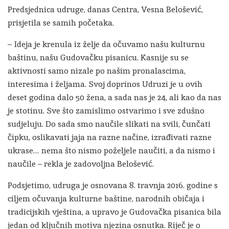
Predsjednica udruge, danas Centra, Vesna Belošević,
prisjetila se samih početaka.
– Ideja je krenula iz želje da očuvamo našu kulturnu
baštinu, našu Gudovačku pisanicu. Kasnije su se
aktivnosti samo nizale po našim pronalascima,
interesima i željama. Svoj doprinos Udruzi je u ovih
deset godina dalo 50 žena, a sada nas je 24, ali kao da nas
je stotinu. Sve što zamislimo ostvarimo i sve zdušno
sudjeluju. Do sada smo naučile slikati na svili, čunčati
čipku, oslikavati jaja na razne načine, izrađivati razne
ukrase… nema što nismo poželjele naučiti, a da nismo i
naučile – rekla je zadovoljna Belošević.
Podsjetimo, udruga je osnovana 8. travnja 2016. godine s
ciljem očuvanja kulturne baštine, narodnih običaja i
tradicijskih vještina, a upravo je Gudovačka pisanica bila
jedan od ključnih motiva njezina osnutka. Riječ je o