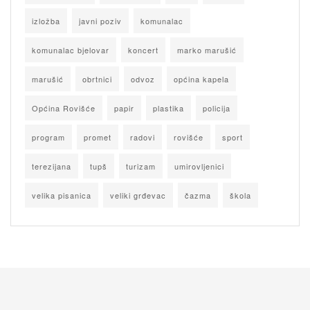
izložba
javni poziv
komunalac
komunalac bjelovar
koncert
marko marušić
marušić
obrtnici
odvoz
općina kapela
Općina Rovišće
papir
plastika
policija
program
promet
radovi
rovišće
sport
terezijana
tupš
turizam
umirovljenici
velika pisanica
veliki grđevac
čazma
škola