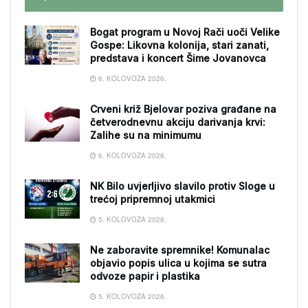
Bogat program u Novoj Rači uoči Velike
Gospe: Likovna kolonija, stari zanati,
predstava i koncert Šime Jovanovca
6. KOLOVOZA 2026.
Crveni križ Bjelovar poziva građane na
četverodnevnu akciju darivanja krvi:
Zalihe su na minimumu
6. KOLOVOZA 2026.
NK Bilo uvjerljivo slavilo protiv Sloge u
trećoj pripremnoj utakmici
5. KOLOVOZA 2026.
Ne zaboravite spremnike! Komunalac
objavio popis ulica u kojima se sutra
odvoze papir i plastika
5. KOLOVOZA 2026.