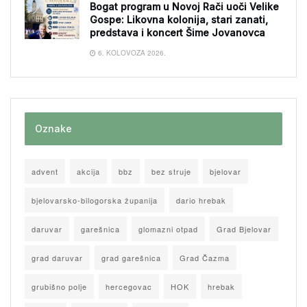
Bogat program u Novoj Rači uoči Velike
Gospe: Likovna kolonija, stari zanati,
predstava i koncert Šime Jovanovca
6. KOLOVOZA 2026.
Oznake
advent
akcija
bbz
bez struje
bjelovar
bjelovarsko-bilogorska županija
dario hrebak
daruvar
garešnica
glomazni otpad
Grad Bjelovar
grad daruvar
grad garešnica
Grad Čazma
grubišno polje
hercegovac
HOK
hrebak