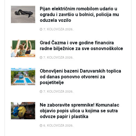
Pijan električnim romobilom udario u
ogradu i završio u bolnici, policija mu
oduzela vozilo
7. KOLOVOZA 2026.
Grad Čazma i ove godine financira
radne bilježnice za sve osnovnoškolce
7. KOLOVOZA 2026.
Obnovljeni bazeni Daruvarskih toplica
od danas ponovno otvoreni za
posjetitelje
7. KOLOVOZA 2026.
Ne zaboravite spremnike! Komunalac
objavio popis ulica u kojima se sutra
odvoze papir i plastika
6. KOLOVOZA 2026.