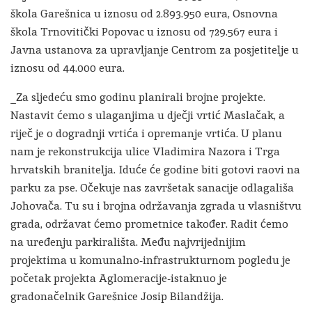
škola Garešnica u iznosu od 2.893.950 eura, Osnovna
škola Trnovitički Popovac u iznosu od 729.567 eura i
Javna ustanova za upravljanje Centrom za posjetitelje u
iznosu od 44.000 eura.
_Za sljedeću smo godinu planirali brojne projekte.
Nastavit ćemo s ulaganjima u dječji vrtić Maslačak, a
riječ je o dogradnji vrtića i opremanje vrtića. U planu
nam je rekonstrukcija ulice Vladimira Nazora i Trga
hrvatskih branitelja. Iduće će godine biti gotovi raovi na
parku za pse. Očekuje nas završetak sanacije odlagališa
Johovača. Tu su i brojna održavanja zgrada u vlasništvu
grada, održavat ćemo prometnice također. Radit ćemo
na uređenju parkirališta. Među najvrijednijim
projektima u komunalno-infrastrukturnom pogledu je
početak projekta Aglomeracije-istaknuo je
gradonačelnik Garešnice Josip Bilandžija.