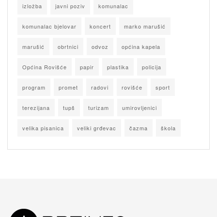
izložba
javni poziv
komunalac
komunalac bjelovar
koncert
marko marušić
marušić
obrtnici
odvoz
općina kapela
Općina Rovišće
papir
plastika
policija
program
promet
radovi
rovišće
sport
terezijana
tupš
turizam
umirovljenici
velika pisanica
veliki grđevac
čazma
škola