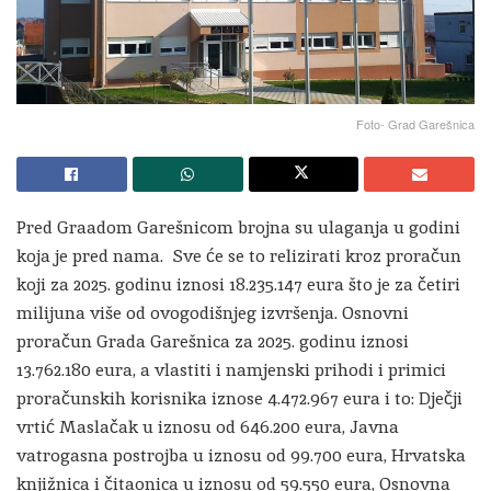
Foto- Grad Garešnica
Pred Graadom Garešnicom brojna su ulaganja u godini
koja je pred nama. Sve će se to relizirati kroz proračun
koji za 2025. godinu iznosi 18.235.147 eura što je za četiri
milijuna više od ovogodišnjeg izvršenja. Osnovni
proračun Grada Garešnica za 2025. godinu iznosi
13.762.180 eura, a vlastiti i namjenski prihodi i primici
proračunskih korisnika iznose 4.472.967 eura i to: Dječji
vrtić Maslačak u iznosu od 646.200 eura, Javna
vatrogasna postrojba u iznosu od 99.700 eura, Hrvatska
knjižnica i čitaonica u iznosu od 59.550 eura, Osnovna