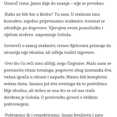
Unatoč tome, jasno daje do znanja – nije se povukao.
-Kako ne bih bio u klubu? Tu sam. U stalnom smo
kontaktu, zajedno pripremamo utakmice, treninzi se
odrađuju po dogovoru. Vjerujem svom pomoćniku i
cijelom stožeru- napominje Goluža.
Govoreći o samoj utakmici, trener Bjelovara priznaje da
situacija nije idealna, ali odbija tražiti izgovore.
-Ovo što ću reći nisu alibiji, nego činjenice. Malo nam se
poremetio ritam treninga, pogotovo zbog izostanka dva
važna igrača u obrani i napadu. Nismo bili kompletni
sedam dana. Imamo još dva treninga da to posložimo.
Nije idealno, ali dobro se zna što se od nas traži-
direktan je Goluža. O protivniku govori s velikim
poštovanjem.
-Poštujemo ih i respektiramo. Imaju kvalitetu i zato