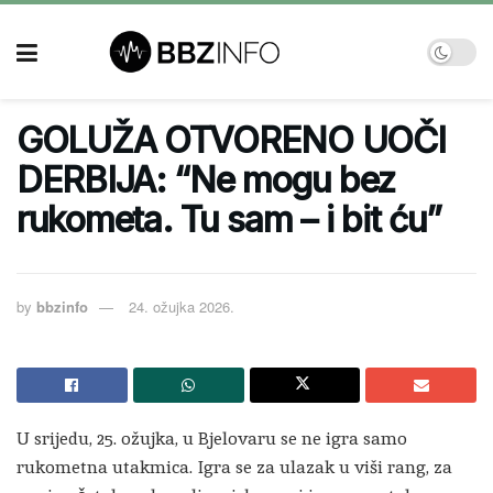
GOLUŽA OTVORENO UOČI
DERBIJA: “Ne mogu bez
rukometa. Tu sam – i bit ću”
by
bbzinfo
24. ožujka 2026.
U srijedu, 25. ožujka, u Bjelovaru se ne igra samo
rukometna utakmica. Igra se za ulazak u viši rang, za