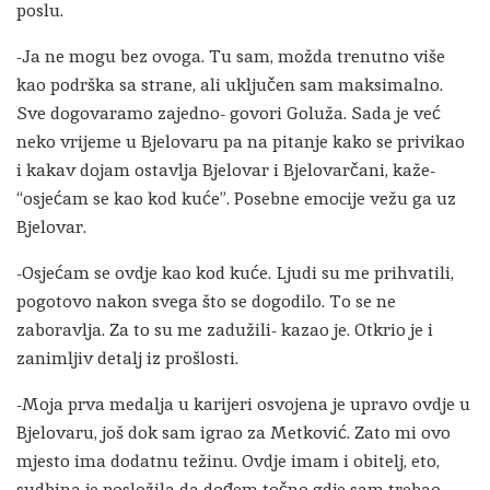
poslu.
-Ja ne mogu bez ovoga. Tu sam, možda trenutno više
kao podrška sa strane, ali uključen sam maksimalno.
Sve dogovaramo zajedno- govori Goluža. Sada je već
neko vrijeme u Bjelovaru pa na pitanje kako se privikao
i kakav dojam ostavlja Bjelovar i Bjelovarčani, kaže-
“osjećam se kao kod kuće”. Posebne emocije vežu ga uz
Bjelovar.
-Osjećam se ovdje kao kod kuće. Ljudi su me prihvatili,
pogotovo nakon svega što se dogodilo. To se ne
zaboravlja. Za to su me zadužili- kazao je. Otkrio je i
zanimljiv detalj iz prošlosti.
-Moja prva medalja u karijeri osvojena je upravo ovdje u
Bjelovaru, još dok sam igrao za Metković. Zato mi ovo
mjesto ima dodatnu težinu. Ovdje imam i obitelj, eto,
sudbina je posložila da dođem točno gdje sam trebao-