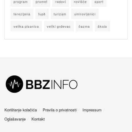
program
promet
radovi
rovišće
sport
terezijana
tupš
turizam
umirovljenici
velika pisanica
veliki grđevac
čazma
škola
Korištenje kolačića
Pravila o privatnosti
Impressum
Oglašavanje
Kontakt