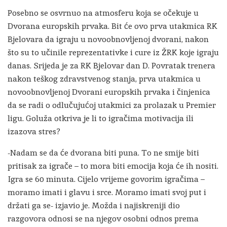
Posebno se osvrnuo na atmosferu koja se očekuje u
Dvorana europskih prvaka. Bit će ovo prva utakmica RK
Bjelovara da igraju u novoobnovljenoj dvorani, nakon
što su to učinile reprezentativke i cure iz ŽRK koje igraju
danas. Srijeda je za RK Bjelovar dan D. Povratak trenera
nakon teškog zdravstvenog stanja, prva utakmica u
novoobnovljenoj Dvorani europskih prvaka i činjenica
da se radi o odlučujućoj utakmici za prolazak u Premier
ligu. Goluža otkriva je li to igračima motivacija ili
izazova stres?
-Nadam se da će dvorana biti puna. To ne smije biti
pritisak za igrače – to mora biti emocija koja će ih nositi.
Igra se 60 minuta. Cijelo vrijeme govorim igračima –
moramo imati i glavu i srce. Moramo imati svoj put i
držati ga se- izjavio je. Možda i najiskreniji dio
razgovora odnosi se na njegov osobni odnos prema