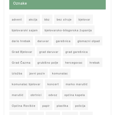
Oznake
advent
akcija
bbz
bez struje
bjelovar
bjelovarski sajam
bjelovarsko-bilogorska županija
dario hrebak
daruvar
garešnica
glomazni otpad
Grad Bjelovar
grad daruvar
grad garešnica
Grad Čazma
grubišno polje
hercegovac
hrebak
izložba
javni poziv
komunalac
komunalac bjelovar
koncert
marko marušić
marušić
obrtnici
odvoz
općina kapela
Općina Rovišće
papir
plastika
policija