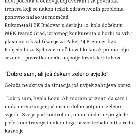
novi početak u obnovljenoj dvorani i za povratak
trenera koji se nakon teških zdravstvenih problema
ponovno našao uz momčad.
Rukometaši RK Bjelovar u derbiju 20. kola dočekuju
MRK Ivanić-Grad, izravnog konkurenta u borbi za vrh i
plasman u kvalifikacije za Paket 24 Premijer ligu.
Pobjeda bi za Bjelovar značila veliki korak prema cilju
sezone – povratku među najbolje hrvatske klubove.
“Dobro sam, ali još čekam zeleno svjetlo”
Goluža ne skriva da situacija još uvijek zahtijeva oprez.
-Dobro sam, hvala Bogu. Ali moram priznati da sam i
malo nervozan jer još nisam dobio potpuno zeleno
svjetlo. Sve je pod kontrolom, imam dodatne preglede
početkom travnja i nakon toga bi sve trebalo biti u redu-
kazao je.