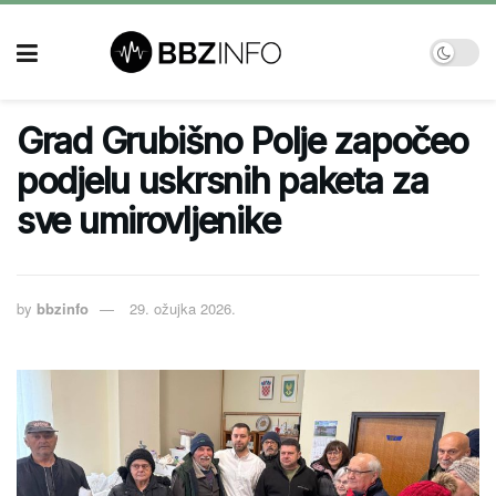
Grad Grubišno Polje započeo
podjelu uskrsnih paketa za
sve umirovljenike
by
bbzinfo
29. ožujka 2026.