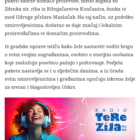
paketi sadrže domaće proizvode, među kojima su
Zdenka sir, riba iz Ribnjačarstva Končanica, šunka te
med Udruge pčelara Maslačak. Na taj način, uz podršku
umirovljenicima, dodatno se daje značaj i lokalnim
proizvođačima te domaćim proizvodima.
Iz gradske uprave ističu kako žele nastaviti voditi brigu
o svim svojim sugrađanima, osobito o starijim osobama
koje zaslužuju posebnu pažnju i poštovanje. Podjela
paketa nastavlja se i u sljedećim danima, a iz Grada
svim umirovljenicima i građanima upućuju iskrene želje
za sretan i blagoslovljen Uskrs.