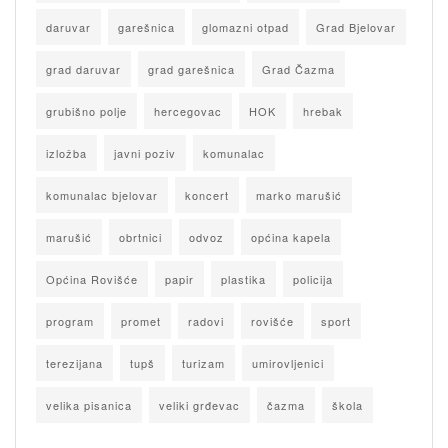
daruvar
garešnica
glomazni otpad
Grad Bjelovar
grad daruvar
grad garešnica
Grad Čazma
grubišno polje
hercegovac
HOK
hrebak
izložba
javni poziv
komunalac
komunalac bjelovar
koncert
marko marušić
marušić
obrtnici
odvoz
općina kapela
Općina Rovišće
papir
plastika
policija
program
promet
radovi
rovišće
sport
terezijana
tupš
turizam
umirovljenici
velika pisanica
veliki grđevac
čazma
škola