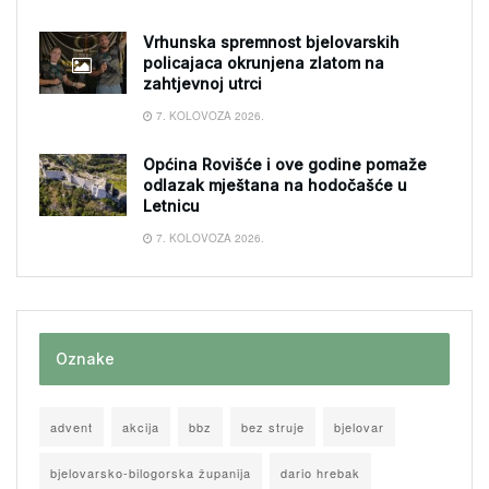
Vrhunska spremnost bjelovarskih
policajaca okrunjena zlatom na
zahtjevnoj utrci
7. KOLOVOZA 2026.
Općina Rovišće i ove godine pomaže
odlazak mještana na hodočašće u
Letnicu
7. KOLOVOZA 2026.
Oznake
advent
akcija
bbz
bez struje
bjelovar
bjelovarsko-bilogorska županija
dario hrebak