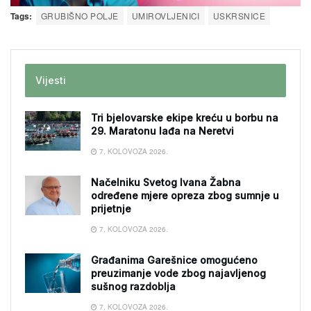
Tags:
GRUBIŠNO POLJE
UMIROVLJENICI
USKRSNICE
Vijesti
Tri bjelovarske ekipe kreću u borbu na
29. Maratonu lađa na Neretvi
7. KOLOVOZA 2026.
Načelniku Svetog Ivana Žabna
određene mjere opreza zbog sumnje u
prijetnje
7. KOLOVOZA 2026.
Građanima Garešnice omogućeno
preuzimanje vode zbog najavljenog
sušnog razdoblja
7. KOLOVOZA 2026.