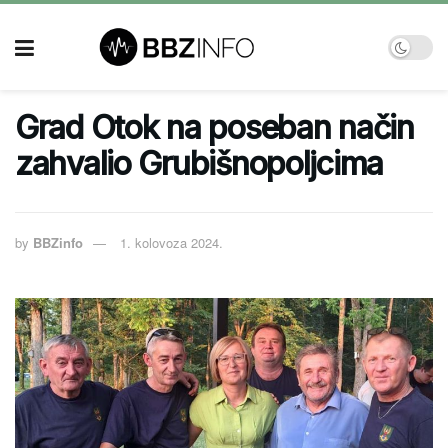
Grad Otok na poseban način
zahvalio Grubišnopoljcima
by
BBZinfo
1. kolovoza 2024.