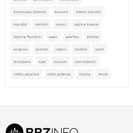
komunalac bjelovar
koncert
marko marušić
marušić
obrtnici
odvoz
općina kapela
Općina Rovišće
papir
plastika
policija
program
promet
radovi
rovišće
sport
terezijana
tupš
turizam
umirovljenici
velika pisanica
veliki grđevac
čazma
škola