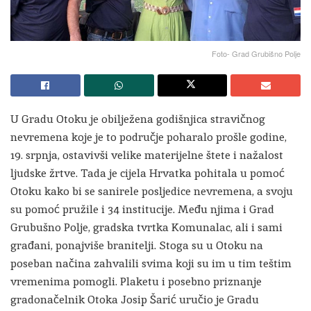
Foto- Grad Grubišno Polje
U Gradu Otoku je obilježena godišnjica stravičnog
nevremena koje je to područje poharalo prošle godine,
19. srpnja, ostavivši velike materijelne štete i nažalost
ljudske žrtve. Tada je cijela Hrvatka pohitala u pomoć
Otoku kako bi se sanirele posljedice nevremena, a svoju
su pomoć pružile i 34 institucije. Među njima i Grad
Grubušno Polje, gradska tvrtka Komunalac, ali i sami
građani, ponajviše branitelji. Stoga su u Otoku na
poseban načina zahvalili svima koji su im u tim teštim
vremenima pomogli. Plaketu i posebno priznanje
gradonačelnik Otoka Josip Šarić uručio je Gradu