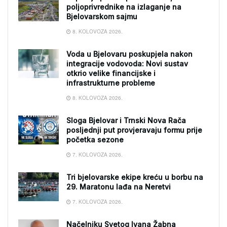
poljoprivrednike na izlaganje na
Bjelovarskom sajmu
8. KOLOVOZA 2026.
Voda u Bjelovaru poskupjela nakon
integracije vodovoda: Novi sustav
otkrio velike financijske i
infrastrukturne probleme
8. KOLOVOZA 2026.
Sloga Bjelovar i Trnski Nova Rača
posljednji put provjeravaju formu prije
početka sezone
7. KOLOVOZA 2026.
Tri bjelovarske ekipe kreću u borbu na
29. Maratonu lađa na Neretvi
7. KOLOVOZA 2026.
Načelniku Svetog Ivana Žabna