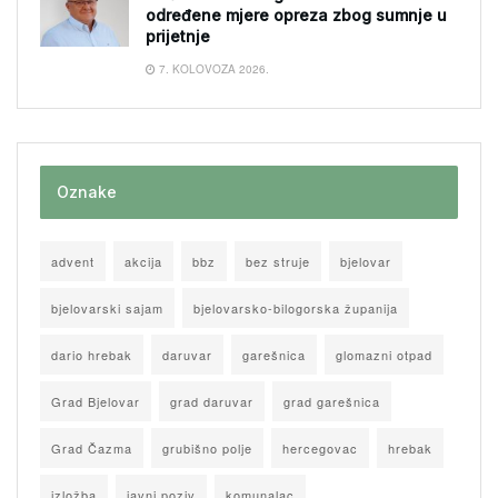
određene mjere opreza zbog sumnje u
prijetnje
7. KOLOVOZA 2026.
Oznake
advent
akcija
bbz
bez struje
bjelovar
bjelovarski sajam
bjelovarsko-bilogorska županija
dario hrebak
daruvar
garešnica
glomazni otpad
Grad Bjelovar
grad daruvar
grad garešnica
Grad Čazma
grubišno polje
hercegovac
hrebak
izložba
javni poziv
komunalac