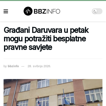
Građani Daruvara u petak
mogu potražiti besplatne
pravne savjete
by
bbzinfo
28. svibnja 2026.