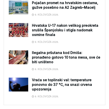
Pojačan promet na hrvatskim cestama,
gužve posebno na A2 Zagreb–Macelj
9. KOLOVOZA 2026.
Hrvatska U-17 nakon velikog preokreta
srušila Španjolsku i stigla nadomak
osmine finala
9. KOLOVOZA 2026.
Ilegalna pršutana kod Drniša:
pronađeno gotovo 10 tona mesa, sve će
biti uništeno
9. KOLOVOZA 2026.
Vraća se toplinski val: temperature
ponovno do 37 °C, na snazi crvena
upozorenja
9. KOLOVOZA 2026.