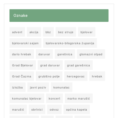
Oznake
advent
akcija
bbz
bez struje
bjelovar
bjelovarski sajam
bjelovarsko-bilogorska županija
dario hrebak
daruvar
garešnica
glomazni otpad
Grad Bjelovar
grad daruvar
grad garešnica
Grad Čazma
grubišno polje
hercegovac
hrebak
izložba
javni poziv
komunalac
komunalac bjelovar
koncert
marko marušić
marušić
obrtnici
odvoz
općina kapela