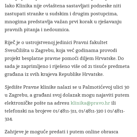
Iako Klinika nije ovlaštena sastavljati podneske niti
zastupati stranke u sudskim i drugim postupcima,
mnogima predstavlja važan prvi korak u rješavanju
pravnih pitanja i nedoumica.
Riječ je o ustrojstvenoj jedinici
Pravni fakultet
Sveučilišta u Zagrebu
, koja već godinama provodi
projekt besplatne pravne pomoći diljem Hrvatske. Do
sada je zaprimljeno i riješeno više od 21 tisuće predmeta
građana iz svih krajeva Republike Hrvatske.
Sjedište Pravne klinike nalazi se u Palmotićevoj ulici 30
u Zagrebu, a građani svoj dolazak mogu najaviti putem
elektroničke pošte na adresu
klinika@pravo.hr
ili
telefonski na brojeve 01/4811-311, 01/4811-320 i 01/4811-
324.
Zahtjeve je moguće predati i putem online obrasca