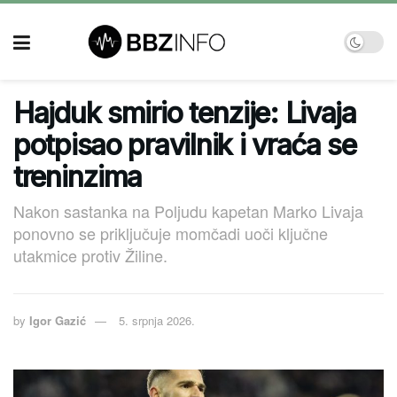
Hajduk smirio tenzije: Livaja
potpisao pravilnik i vraća se
treninzima
Nakon sastanka na Poljudu kapetan Marko Livaja
ponovno se priključuje momčadi uoči ključne
utakmice protiv Žiline.
by
Igor Gazić
5. srpnja 2026.