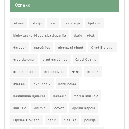
Oznake
advent
akcija
bbz
bez struje
bjelovar
bjelovarsko-bilogorska županija
dario hrebak
daruvar
garešnica
glomazni otpad
Grad Bjelovar
grad daruvar
grad garešnica
Grad Čazma
grubišno polje
hercegovac
HOK
hrebak
izložba
javni poziv
komunalac
komunalac bjelovar
koncert
marko marušić
marušić
obrtnici
odvoz
općina kapela
Općina Rovišće
papir
plastika
policija