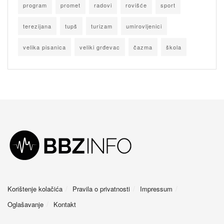
program
promet
radovi
rovišće
sport
terezijana
tupš
turizam
umirovljenici
velika pisanica
veliki grđevac
čazma
škola
Korištenje kolačića
Pravila o privatnosti
Impressum
Oglašavanje
Kontakt