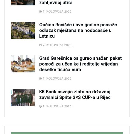
zahtjevnoj utrci
7. KOLOVOZA 2026.
Općina Rovišće i ove godine pomaže
odlazak mještana na hodočašće u
Letnicu
7. KOLOVOZA 2026.
Grad Garešnica osigurao snažan paket
pomoći za učenike i roditelje vrijedan
desetke tisuća eura
7. KOLOVOZA 2026.
KK Borik osvojio zlato na državnoj
završnici Sprite 3×3 CUP-a u Rijeci
7. KOLOVOZA 2026.